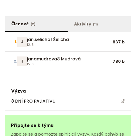
Členové
Aktivity
(
2
)
(
11
)
jan.selicha1 Šelicha
1
.
J
837
b
12. 6.
janamudrova8 Mudrová
2
.
J
780
b
15. 6.
Výzva
8 DNÍ PRO PALIATIVU
Připojte se k týmu
Zapojte se a pomozte splnit cíl výzvy. Každý pohyb se