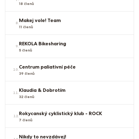
18
členů
Makej vole! Team
8
.
11
členů
REKOLA Bikesharing
9
.
5
členů
Centrum paliativní péče
10
.
39
členů
Klaudia & Dobrotím
11
.
32
členů
Rokycanský cyklistický klub - ROCK
12
.
7
členů
Nikdy to nevzdávej!