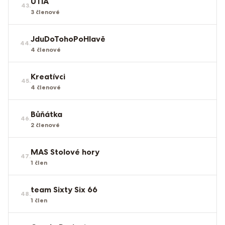
UTIA
43
.
3
členové
JduDoTohoPoHlavě
44
.
4
členové
Kreatívci
45
.
4
členové
Bůňátka
46
.
2
členové
MAS Stolové hory
47
.
1
člen
team Sixty Six 66
48
.
1
člen