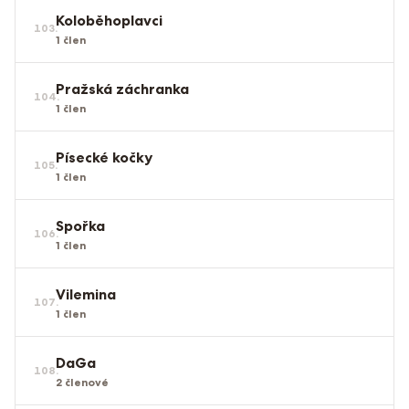
Koloběhoplavci
103
.
1
člen
Pražská záchranka
104
.
1
člen
Písecké kočky
105
.
1
člen
Spořka
106
.
1
člen
Vilemina
107
.
1
člen
DaGa
108
.
2
členové