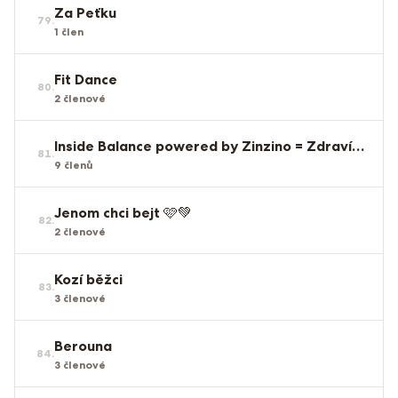
Za Peťku
79
.
1
člen
Fit Dance
80
.
2
členové
Inside Balance powered by Zinzino = Zdraví zevnitř
81
.
9
členů
Jenom chci bejt 🩷💚
82
.
2
členové
Kozí běžci
83
.
3
členové
Berouna
84
.
3
členové