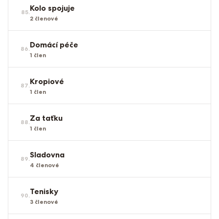
Kolo spojuje
85
.
2
členové
Domácí péče
86
.
1
člen
Kropiové
87
.
1
člen
Za taťku
88
.
1
člen
Sladovna
89
.
4
členové
Tenisky
90
.
3
členové