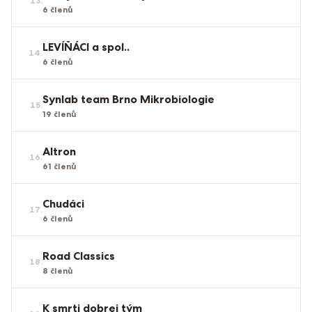
13
.
6
členů
LEVÍŇÁCI a spol..
14
.
6
členů
Synlab team Brno Mikrobiologie
15
.
19
členů
Altron
16
.
61
členů
Chudáci
17
.
6
členů
Road Classics
18
.
8
členů
K smrti dobrej tým