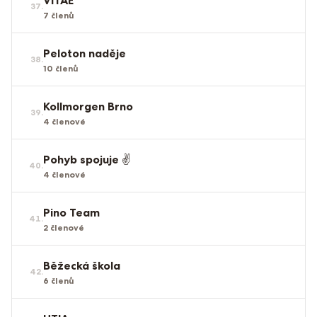
VITAE
37
.
7
členů
Peloton naděje
38
.
10
členů
Kollmorgen Brno
39
.
4
členové
Pohyb spojuje ✌️
40
.
4
členové
Pino Team
41
.
2
členové
Běžecká škola
42
.
6
členů