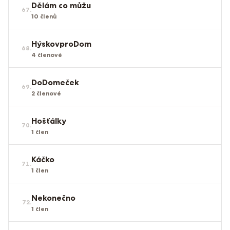
Dělám co můžu
67
.
10
členů
HýskovproDom
68
.
4
členové
DoDomeček
69
.
2
členové
Hošťálky
70
.
1
člen
Káčko
71
.
1
člen
Nekonečno
72
.
1
člen