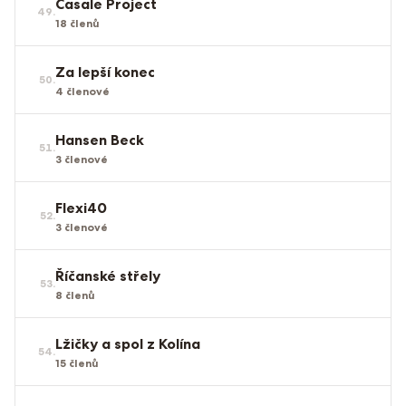
Casale Project
49
.
18
členů
Za lepší konec
50
.
4
členové
Hansen Beck
51
.
3
členové
Flexi40
52
.
3
členové
Říčanské střely
53
.
8
členů
Lžičky a spol z Kolína
54
.
15
členů