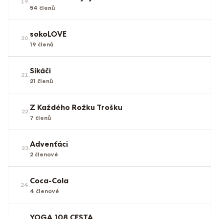
19
.
54
členů
sokoLOVE
20
.
19
členů
Sikáči
21
.
21
členů
Z Každého Rožku Trošku
22
.
7
členů
Advenťáci
23
.
2
členové
Coca-Cola
24
.
4
členové
YOGA 108 CESTA