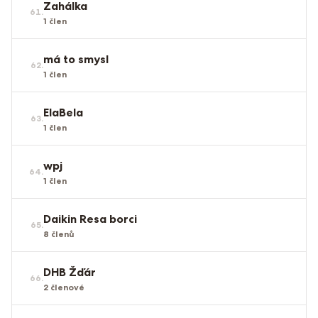
Zahálka
61
.
1
člen
má to smysl
62
.
1
člen
ElaBela
63
.
1
člen
wpj
64
.
1
člen
Daikin Resa borci
65
.
8
členů
DHB Žďár
66
.
2
členové