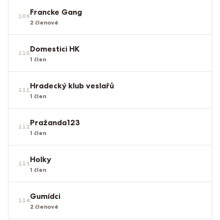
Francke Gang
109
.
2
členové
Domestici HK
110
.
1
člen
Hradecký klub veslařů
111
.
1
člen
Pražanda123
112
.
1
člen
Holky
113
.
1
člen
Gumídci
114
.
2
členové