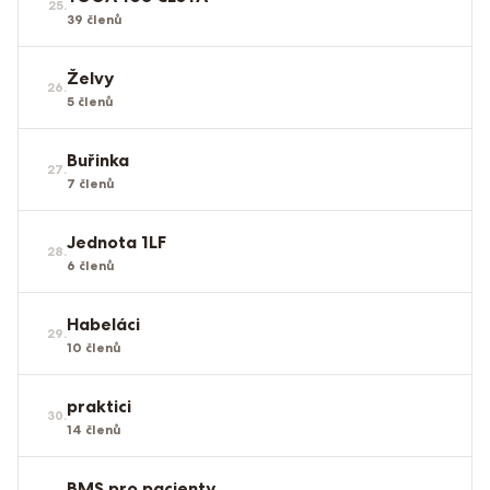
25
.
39
členů
Želvy
26
.
5
členů
Buřinka
27
.
7
členů
Jednota 1LF
28
.
6
členů
Habeláci
29
.
10
členů
praktici
30
.
14
členů
BMS pro pacienty