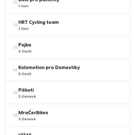
31
.
1
člen
HRT Cycling team
32
.
1
člen
Pojka
33
.
6
členů
Kolomotion pro Domestiky
34
.
5
členů
Piškoti
35
.
2
členové
MraČerBikes
36
.
3
členové