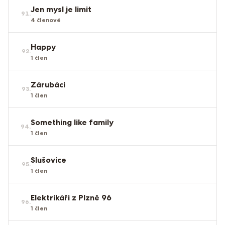
Jen mysl je limit
91
.
4
členové
Happy
92
.
1
člen
Zárubáci
93
.
1
člen
Something like family
94
.
1
člen
Slušovice
95
.
1
člen
Elektrikáři z Plzně 96
96
.
1
člen