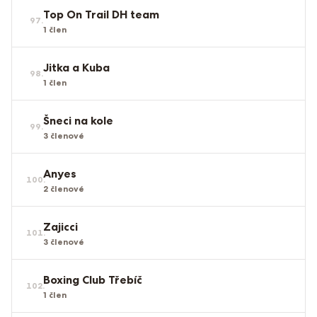
Top On Trail DH team
97
.
1
člen
Jitka a Kuba
98
.
1
člen
Šneci na kole
99
.
3
členové
Anyes
100
.
2
členové
Zajicci
101
.
3
členové
Boxing Club Třebíč
102
.
1
člen