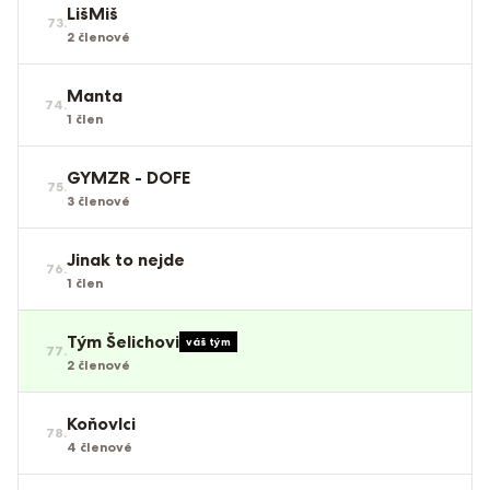
LišMiš
73
.
2
členové
Manta
74
.
1
člen
GYMZR - DOFE
75
.
3
členové
Jinak to nejde
76
.
1
člen
Tým Šelichovi
váš tým
77
.
2
členové
Koňovlci
78
.
4
členové