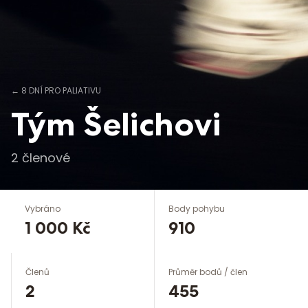
←
8 DNÍ PRO PALIATIVU
Tým Šelichovi
2
členové
Vybráno
Body pohybu
1 000 Kč
910
Členů
Průměr bodů / člen
2
455