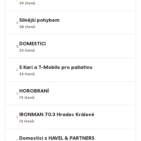
39
členů
Silnější pohybem
2
.
38
členů
DOMESTICI
3
.
23
členů
S Kari a T-Mobile pro paliativu
4
.
33
členů
HOROBRANÍ
5
.
19
členů
IRONMAN 70.3 Hradec Králové
6
.
12
členů
Domestici z HAVEL & PARTNERS
7
.