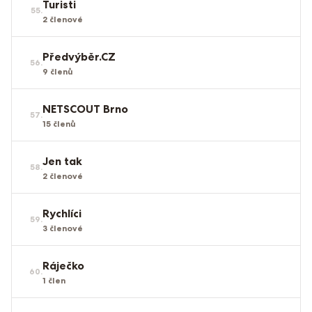
Turisti
55
.
2
členové
Předvýběr.CZ
56
.
9
členů
NETSCOUT Brno
57
.
15
členů
Jen tak
58
.
2
členové
Rychlíci
59
.
3
členové
Ráječko
60
.
1
člen