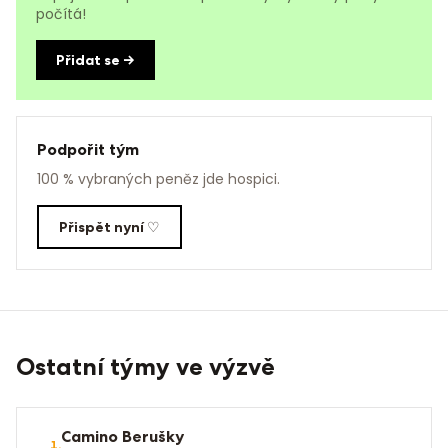
počítá!
Přidat se →
Podpořit tým
100 % vybraných peněz jde hospici.
Přispět nyní ♡
Ostatní týmy ve výzvě
Camino Berušky
1
.