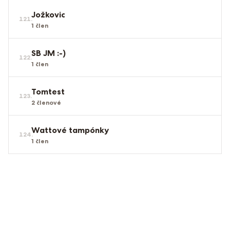
Jožkovic
121
.
1
člen
SB JM :-)
122
.
1
člen
Tomtest
123
.
2
členové
Wattové tampónky
124
.
1
člen