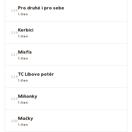
Pro druhé i pro sebe
115
.
1
člen
Kerbíci
116
.
1
člen
Misfis
117
.
1
člen
TC Líbovo potěr
118
.
1
člen
Miňonky
119
.
1
člen
Mačky
120
.
1
člen