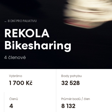
←
8 DNÍ PRO PALIATIVU
REKOLA
Bikesharing
4
členové
Vybráno
Body pohybu
1 700 Kč
32 528
Členů
Průměr bodů / člen
4
8 132