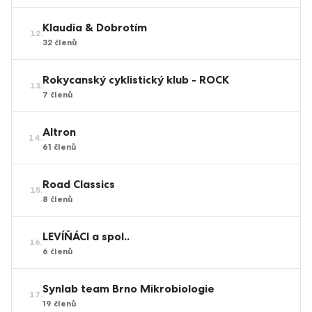
Klaudia & Dobrotím
12
.
32
členů
Rokycanský cyklistický klub - ROCK
13
.
7
členů
Altron
14
.
61
členů
Road Classics
15
.
8
členů
LEVÍŇÁCI a spol..
16
.
6
členů
Synlab team Brno Mikrobiologie
17
.
19
členů