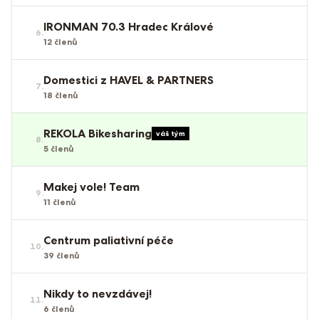
IRONMAN 70.3 Hradec Králové
6
.
12
členů
Domestici z HAVEL & PARTNERS
7
.
18
členů
REKOLA Bikesharing
váš tým
8
.
5
členů
Makej vole! Team
9
.
11
členů
Centrum paliativní péče
10
.
39
členů
Nikdy to nevzdávej!
11
.
6
členů