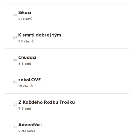
Sikáči
18
.
21
členů
K smrti dobrej tým
19
.
54
členů
Chudáci
20
.
6
členů
sokoLOVE
21
.
19
členů
Z Každého Rožku Trošku
22
.
7
členů
Advenťáci
23
.
2
členové