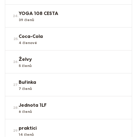
YOGA 108 CESTA
24
.
39
členů
Coca-Cola
25
.
4
členové
Želvy
26
.
5
členů
Buřinka
27
.
7
členů
Jednota 1LF
28
.
6
členů
praktici
29
.
14
členů