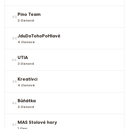
Pino Team
42
.
2
členové
JduDoTohoPoHlavě
43
.
4
členové
UTIA
44
.
3
členové
Kreatívci
45
.
4
členové
Bůňátka
46
.
2
členové
MAS Stolové hory
47
.
1
člen