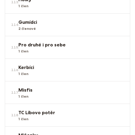
113
.
1
člen
Gumídci
114
.
2
členové
Pro druhé i pro sebe
115
.
1
člen
Kerbíci
116
.
1
člen
Misfis
117
.
1
člen
TC Líbovo potěr
118
.
1
člen