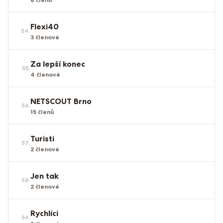
Flexi40
54
.
3
členové
Za lepší konec
55
.
4
členové
NETSCOUT Brno
56
.
15
členů
Turisti
57
.
2
členové
Jen tak
58
.
2
členové
Rychlíci
59
.