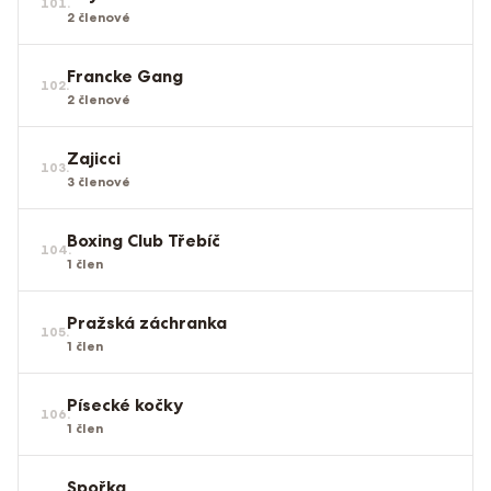
101
.
2
členové
Francke Gang
102
.
2
členové
Zajicci
103
.
3
členové
Boxing Club Třebíč
104
.
1
člen
Pražská záchranka
105
.
1
člen
Písecké kočky
106
.
1
člen
Spořka