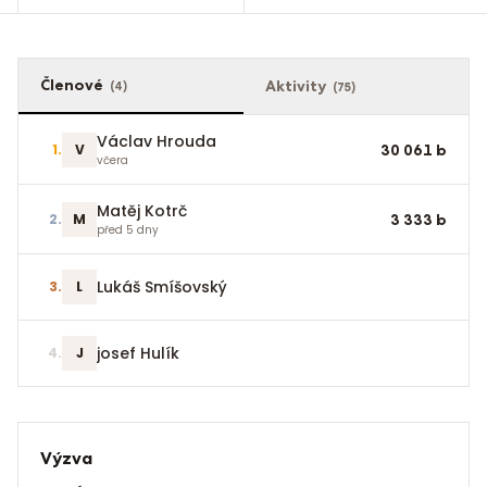
Členové
Aktivity
(
4
)
(
75
)
Václav Hrouda
1
.
V
30 061
b
včera
Matěj Kotrč
2
.
M
3 333
b
před 5 dny
Lukáš Smíšovský
3
.
L
josef Hulík
4
.
J
Výzva