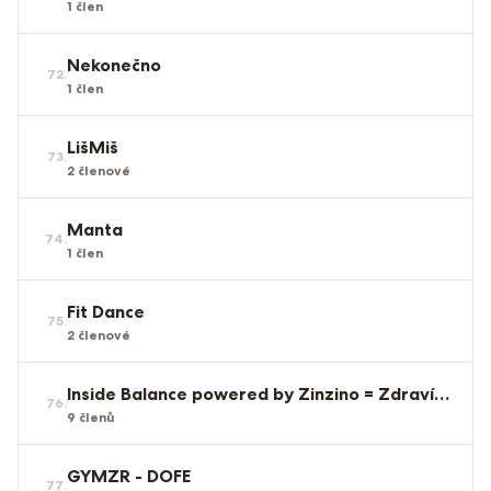
1
člen
Nekonečno
72
.
1
člen
LišMiš
73
.
2
členové
Manta
74
.
1
člen
Fit Dance
75
.
2
členové
Inside Balance powered by Zinzino = Zdraví zevnitř
76
.
9
členů
GYMZR - DOFE
77
.