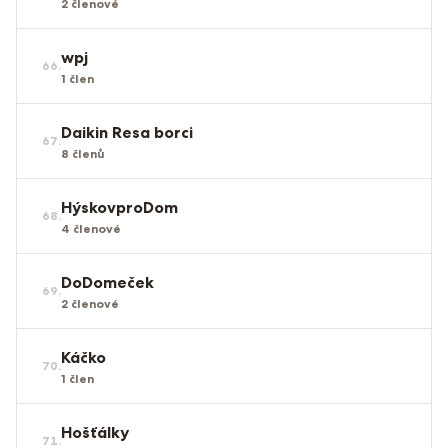
2
členové
wpj
66
.
1
člen
Daikin Resa borci
67
.
8
členů
HýskovproDom
68
.
4
členové
DoDomeček
69
.
2
členové
Káčko
70
.
1
člen
Hošťálky
71
.