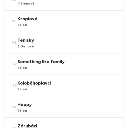
4
členové
Kropiové
90
.
1
člen
Tenisky
91
.
3
členové
Something like family
92
.
1
člen
Koloběhoplavci
93
.
1
člen
Happy
94
.
1
člen
Zárubáci