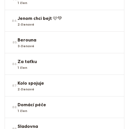
1
člen
Jenom chci bejt 🩷💚
84
.
2
členové
Berouna
85
.
3
členové
Za taťku
86
.
1
člen
Kolo spojuje
87
.
2
členové
Domácí péče
88
.
1
člen
Sladovna
89
.