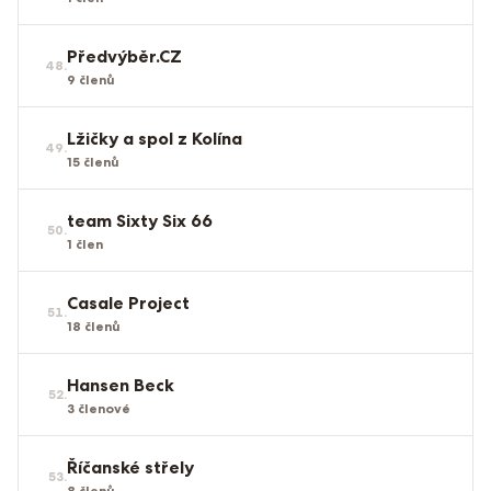
Předvýběr.CZ
48
.
9
členů
Lžičky a spol z Kolína
49
.
15
členů
team Sixty Six 66
50
.
1
člen
Casale Project
51
.
18
členů
Hansen Beck
52
.
3
členové
Říčanské střely
53
.
8
členů