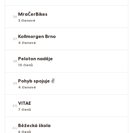
MraČerBikes
36
.
3
členové
Kollmorgen Brno
37
.
4
členové
Peloton naděje
38
.
10
členů
Pohyb spojuje ✌️
39
.
4
členové
VITAE
40
.
7
členů
Běžecká škola
41
.
6
členů