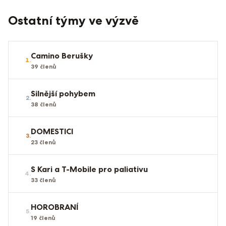
Ostatní týmy ve výzvě
Camino Berušky
1
.
39
členů
Silnější pohybem
2
.
38
členů
DOMESTICI
3
.
23
členů
S Kari a T-Mobile pro paliativu
4
.
33
členů
HOROBRANÍ
5
.
19
členů