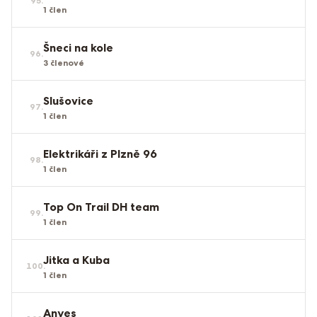
95
.
1
člen
Šneci na kole
96
.
3
členové
Slušovice
97
.
1
člen
Elektrikáři z Plzně 96
98
.
1
člen
Top On Trail DH team
99
.
1
člen
Jitka a Kuba
100
.
1
člen
Anyes