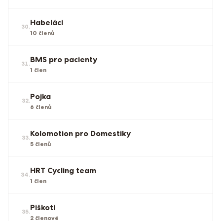
Habeláci
30
.
10
členů
BMS pro pacienty
31
.
1
člen
Pojka
32
.
6
členů
Kolomotion pro Domestiky
33
.
5
členů
HRT Cycling team
34
.
1
člen
Piškoti
35
.
2
členové