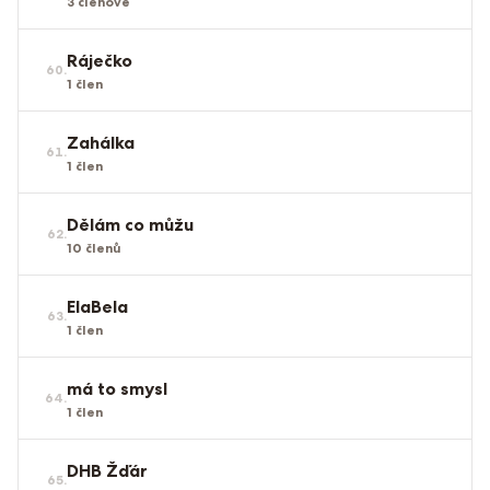
3
členové
Ráječko
60
.
1
člen
Zahálka
61
.
1
člen
Dělám co můžu
62
.
10
členů
ElaBela
63
.
1
člen
má to smysl
64
.
1
člen
DHB Žďár
65
.