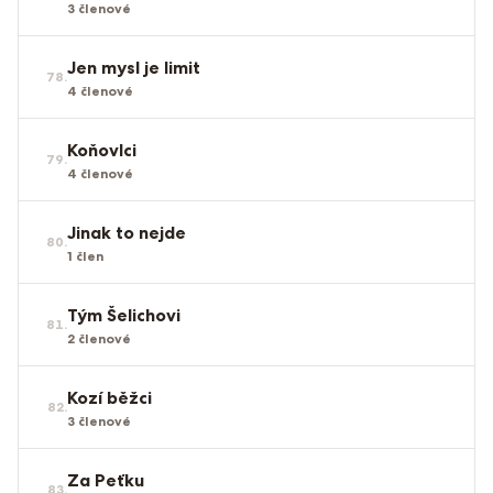
3
členové
Jen mysl je limit
78
.
4
členové
Koňovlci
79
.
4
členové
Jinak to nejde
80
.
1
člen
Tým Šelichovi
81
.
2
členové
Kozí běžci
82
.
3
členové
Za Peťku
83
.