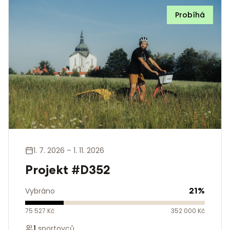
Probíhá
1. 7. 2026 – 1. 11. 2026
Projekt #D352
21
%
Vybráno
75 527 Kč
352 000 Kč
1
sportovců