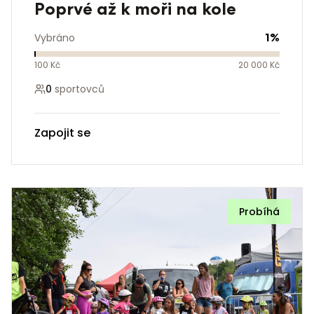
Poprvé až k moři na kole
1
%
Vybráno
100 Kč
20 000 Kč
0
sportovců
Zapojit se
Probíhá