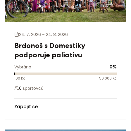
24. 7. 2026 – 24. 8. 2026
Brdonoš s Domestiky
podporuje paliativu
0
%
Vybráno
100 Kč
50 000 Kč
0
sportovců
Zapojit se