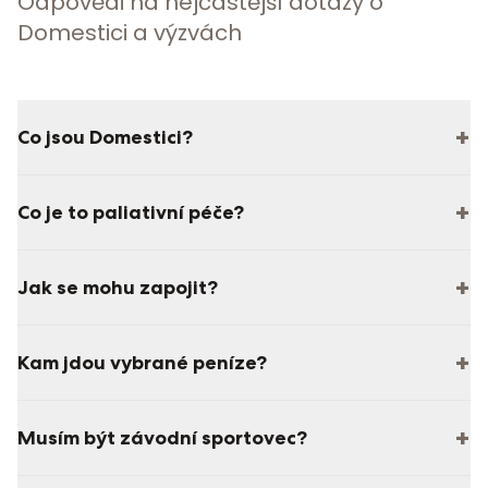
Odpovědi na nejčastější dotazy o
Domestici a výzvách
+
Co jsou Domestici?
+
Co je to paliativní péče?
+
Jak se mohu zapojit?
+
Kam jdou vybrané peníze?
+
Musím být závodní sportovec?