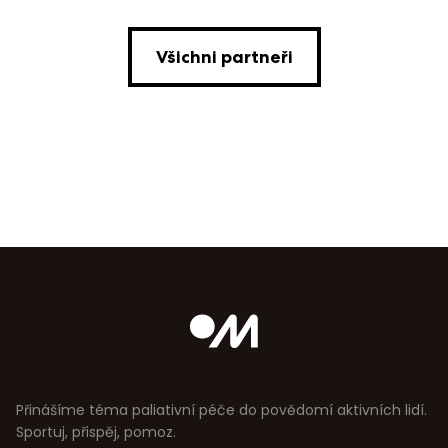
Všichni partneři
Přinášíme téma paliativní péče do povědomí aktivních lidí.
Sportuj, přispěj, pomoz.