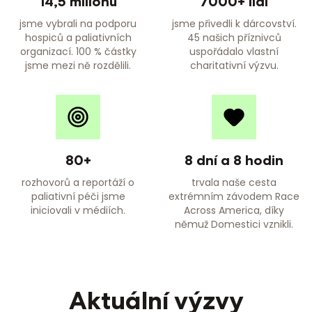
14,5 milionu
7000+ lidí
jsme vybrali na podporu
jsme přivedli k dárcovství.
hospiců a paliativních
45 našich příznivců
organizací. 100 % částky
uspořádalo vlastní
jsme mezi ně rozdělili.
charitativní výzvu.
80+
8 dní a 8 hodin
rozhovorů a reportáží o
trvala naše cesta
paliativní péči jsme
extrémním závodem Race
iniciovali v médiích.
Across America, díky
němuž Domestici vznikli.
Aktuální výzvy