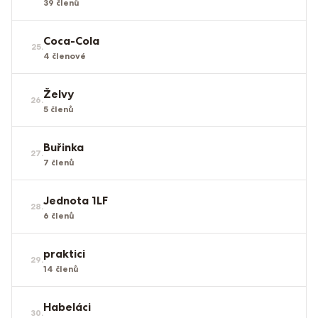
39
členů
Coca-Cola
25
.
4
členové
Želvy
26
.
5
členů
Buřinka
27
.
7
členů
Jednota 1LF
28
.
6
členů
praktici
29
.
14
členů
Habeláci
30
.