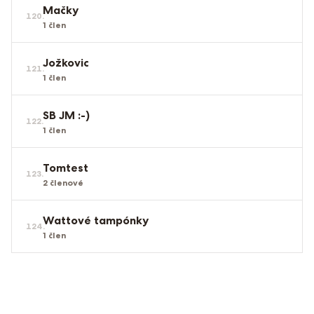
Mačky
120
.
1
člen
Jožkovic
121
.
1
člen
SB JM :-)
122
.
1
člen
Tomtest
123
.
2
členové
Wattové tampónky
124
.
1
člen