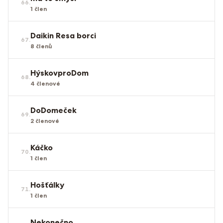
66
.
1
člen
Daikin Resa borci
67
.
8
členů
HýskovproDom
68
.
4
členové
DoDomeček
69
.
2
členové
Káčko
70
.
1
člen
Hošťálky
71
.
1
člen
Nekonečno