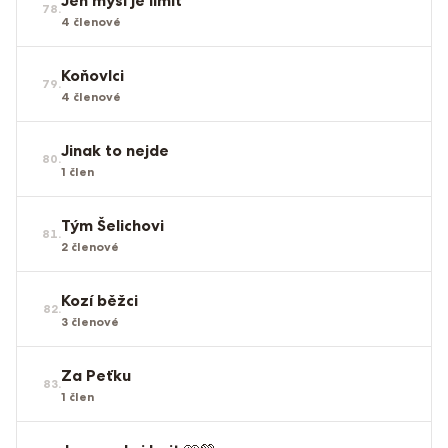
Jen mysl je limit
78
.
4
členové
Koňovlci
79
.
4
členové
Jinak to nejde
80
.
1
člen
Tým Šelichovi
81
.
2
členové
Kozí běžci
82
.
3
členové
Za Peťku
83
.
1
člen