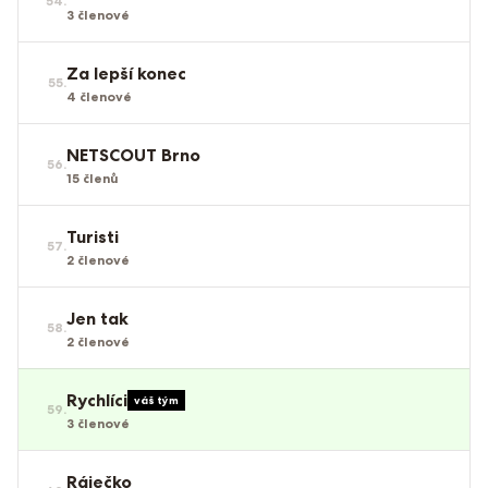
54
.
3
členové
Za lepší konec
55
.
4
členové
NETSCOUT Brno
56
.
15
členů
Turisti
57
.
2
členové
Jen tak
58
.
2
členové
Rychlíci
váš tým
59
.
3
členové
Ráječko