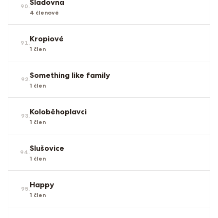
Sladovna
90
.
4
členové
Kropiové
91
.
1
člen
Something like family
92
.
1
člen
Koloběhoplavci
93
.
1
člen
Slušovice
94
.
1
člen
Happy
95
.
1
člen