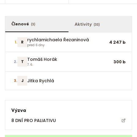
Členové
Aktivity
(
3
)
(
33
)
rychlamichaela Řezaninová
1
.
R
4 247
b
před 6 dny
Tomáš Horák
2
.
T
300
b
7. 6.
Jitka Rychlá
3
.
J
Výzva
8 DNÍ PRO PALIATIVU