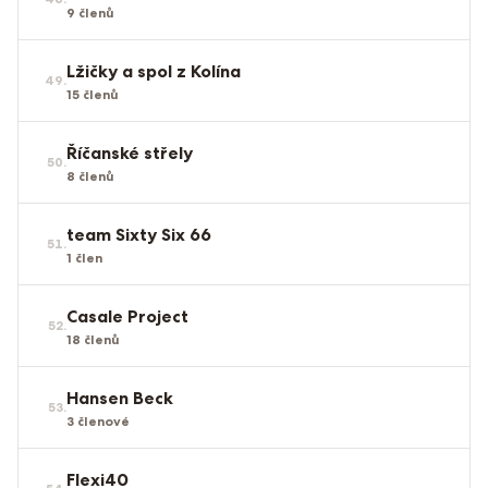
9
členů
Lžičky a spol z Kolína
49
.
15
členů
Říčanské střely
50
.
8
členů
team Sixty Six 66
51
.
1
člen
Casale Project
52
.
18
členů
Hansen Beck
53
.
3
členové
Flexi40