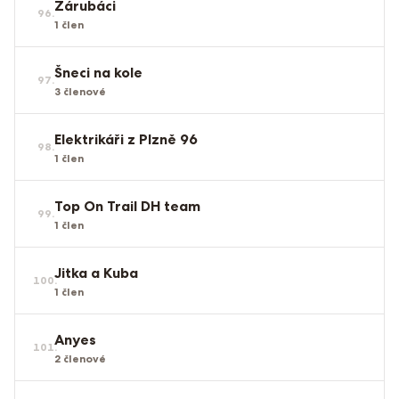
Zárubáci
96
.
1
člen
Šneci na kole
97
.
3
členové
Elektrikáři z Plzně 96
98
.
1
člen
Top On Trail DH team
99
.
1
člen
Jitka a Kuba
100
.
1
člen
Anyes
101
.
2
členové