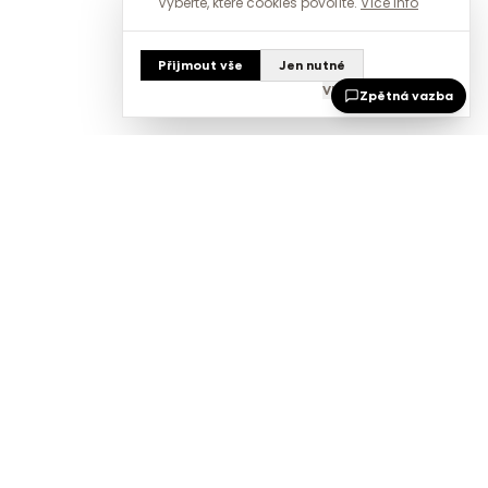
Vyberte, které cookies povolíte.
Více info
Přijmout vše
Jen nutné
Vlastní nastavení
Zpětná vazba