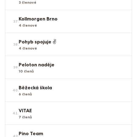
3
členové
Kollmorgen Brno
37
.
4
členové
Pohyb spojuje ✌️
38
.
4
členové
Peloton naděje
39
.
10
členů
Běžecká škola
40
.
6
členů
VITAE
41
.
7
členů
Pino Team
42
.