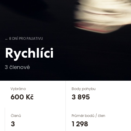
←
8 DNÍ PRO PALIATIVU
Rychlíci
3
členové
Vybráno
Body pohybu
600 Kč
3 895
Členů
Průměr bodů / člen
3
1 298