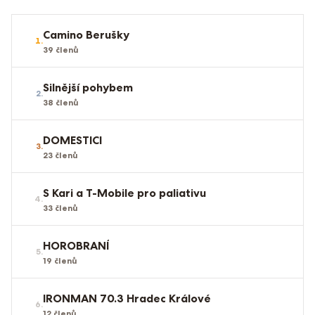
Camino Berušky
1
.
39
členů
Silnější pohybem
2
.
38
členů
DOMESTICI
3
.
23
členů
S Kari a T-Mobile pro paliativu
4
.
33
členů
HOROBRANÍ
5
.
19
členů
IRONMAN 70.3 Hradec Králové
6
.
12
členů