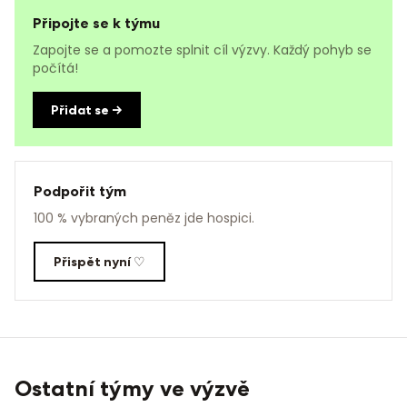
Připojte se k týmu
Zapojte se a pomozte splnit cíl výzvy. Každý pohyb se
počítá!
Přidat se →
Podpořit tým
100 % vybraných peněz jde hospici.
Přispět nyní ♡
Ostatní týmy ve výzvě