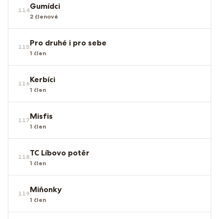
Gumídci
114
.
2
členové
Pro druhé i pro sebe
115
.
1
člen
Kerbíci
116
.
1
člen
Misfis
117
.
1
člen
TC Líbovo potěr
118
.
1
člen
Miňonky
119
.
1
člen