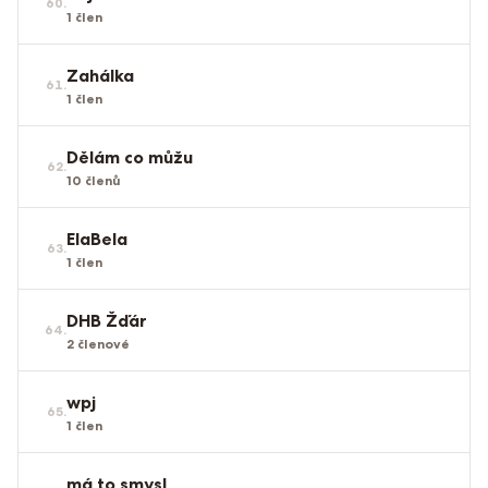
60
.
1
člen
Zahálka
61
.
1
člen
Dělám co můžu
62
.
10
členů
ElaBela
63
.
1
člen
DHB Žďár
64
.
2
členové
wpj
65
.
1
člen
má to smysl