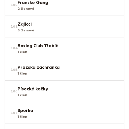
Francke Gang
102
.
2
členové
Zajicci
103
.
3
členové
Boxing Club Třebíč
104
.
1
člen
Pražská záchranka
105
.
1
člen
Písecké kočky
106
.
1
člen
Spořka
107
.
1
člen