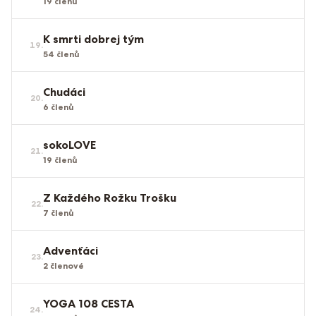
19
členů
K smrti dobrej tým
19
.
54
členů
Chudáci
20
.
6
členů
sokoLOVE
21
.
19
členů
Z Každého Rožku Trošku
22
.
7
členů
Advenťáci
23
.
2
členové
YOGA 108 CESTA
24
.