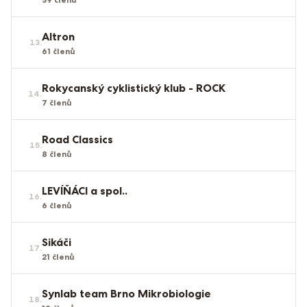
Altron
13
.
61
členů
Rokycanský cyklistický klub - ROCK
14
.
7
členů
Road Classics
15
.
8
členů
LEVÍŇÁCI a spol..
16
.
6
členů
Sikáči
17
.
21
členů
Synlab team Brno Mikrobiologie
18
.