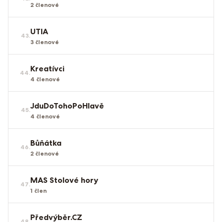
2
členové
UTIA
43
.
3
členové
Kreatívci
44
.
4
členové
JduDoTohoPoHlavě
45
.
4
členové
Bůňátka
46
.
2
členové
MAS Stolové hory
47
.
1
člen
Předvýběr.CZ
48
.