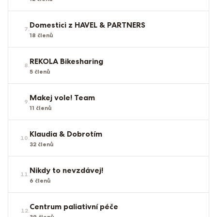
Domestici z HAVEL & PARTNERS
7
.
18
členů
REKOLA Bikesharing
8
.
5
členů
Makej vole! Team
9
.
11
členů
Klaudia & Dobrotím
10
.
32
členů
Nikdy to nevzdávej!
11
.
6
členů
Centrum paliativní péče
12
.
39
členů