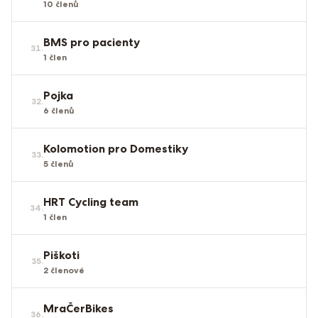
10
členů
BMS pro pacienty
31
.
1
člen
Pojka
32
.
6
členů
Kolomotion pro Domestiky
33
.
5
členů
HRT Cycling team
34
.
1
člen
Piškoti
35
.
2
členové
MraČerBikes
36
.