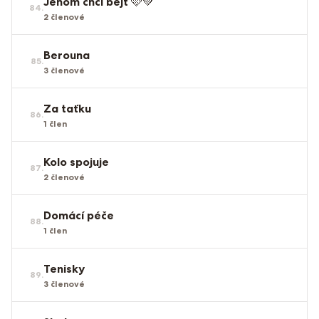
Jenom chci bejt 🩷💚
84
.
2
členové
Berouna
85
.
3
členové
Za taťku
86
.
1
člen
Kolo spojuje
87
.
2
členové
Domácí péče
88
.
1
člen
Tenisky
89
.
3
členové