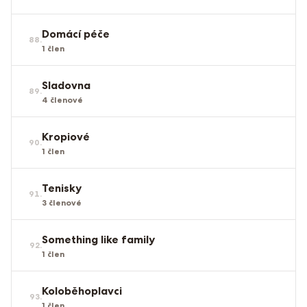
Domácí péče
88
.
1
člen
Sladovna
89
.
4
členové
Kropiové
90
.
1
člen
Tenisky
91
.
3
členové
Something like family
92
.
1
člen
Koloběhoplavci
93
.
1
člen