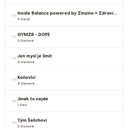
Inside Balance powered by Zinzino = Zdraví zevnitř
76
.
9
členů
GYMZR - DOFE
77
.
3
členové
Jen mysl je limit
78
.
4
členové
Koňovlci
79
.
4
členové
Jinak to nejde
80
.
1
člen
Tým Šelichovi
81
.
2
členové