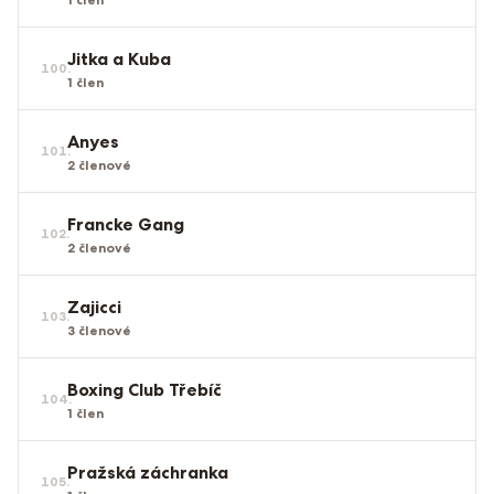
Jitka a Kuba
100
.
1
člen
Anyes
101
.
2
členové
Francke Gang
102
.
2
členové
Zajicci
103
.
3
členové
Boxing Club Třebíč
104
.
1
člen
Pražská záchranka
105
.