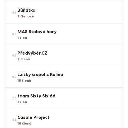
Bůňátka
46
.
2
členové
MAS Stolové hory
47
.
1
člen
Předvýběr.CZ
48
.
9
členů
Lžičky a spol z Kolína
49
.
15
členů
team Sixty Six 66
50
.
1
člen
Casale Project
51
.
18
členů