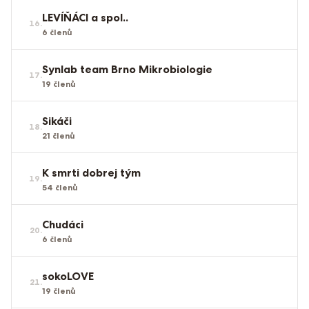
LEVÍŇÁCI a spol..
16
.
6
členů
Synlab team Brno Mikrobiologie
17
.
19
členů
Sikáči
18
.
21
členů
K smrti dobrej tým
19
.
54
členů
Chudáci
20
.
6
členů
sokoLOVE
21
.
19
členů