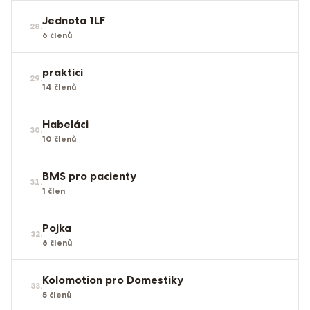
Jednota 1LF
28
.
6
členů
praktici
29
.
14
členů
Habeláci
30
.
10
členů
BMS pro pacienty
31
.
1
člen
Pojka
32
.
6
členů
Kolomotion pro Domestiky
33
.
5
členů