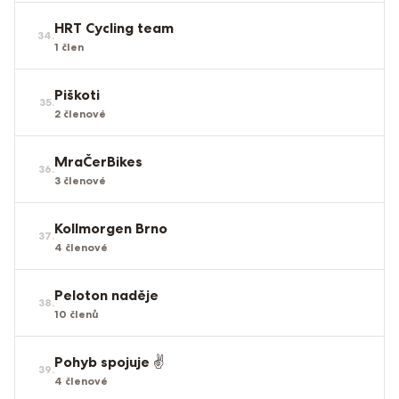
HRT Cycling team
34
.
1
člen
Piškoti
35
.
2
členové
MraČerBikes
36
.
3
členové
Kollmorgen Brno
37
.
4
členové
Peloton naděje
38
.
10
členů
Pohyb spojuje ✌️
39
.
4
členové