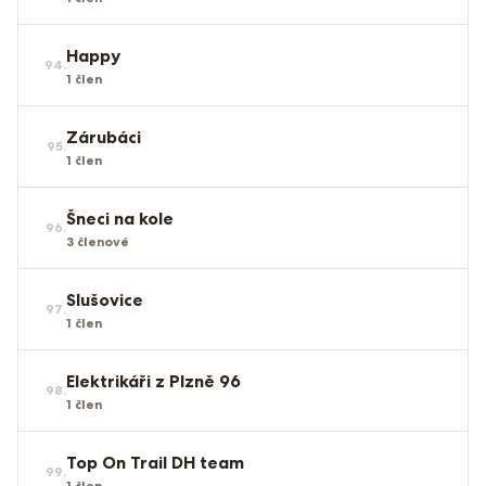
Happy
94
.
1
člen
Zárubáci
95
.
1
člen
Šneci na kole
96
.
3
členové
Slušovice
97
.
1
člen
Elektrikáři z Plzně 96
98
.
1
člen
Top On Trail DH team
99
.
1
člen