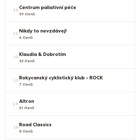
Centrum paliativní péče
10
.
39
členů
Nikdy to nevzdávej!
11
.
6
členů
Klaudia & Dobrotím
12
.
32
členů
Rokycanský cyklistický klub - ROCK
13
.
7
členů
Altron
14
.
61
členů
Road Classics
15
.
8
členů