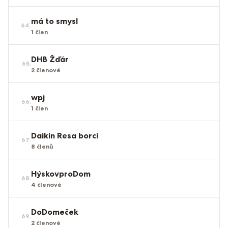
má to smysl
64
.
1
člen
DHB Žďár
65
.
2
členové
wpj
66
.
1
člen
Daikin Resa borci
67
.
8
členů
HýskovproDom
68
.
4
členové
DoDomeček
69
.
2
členové