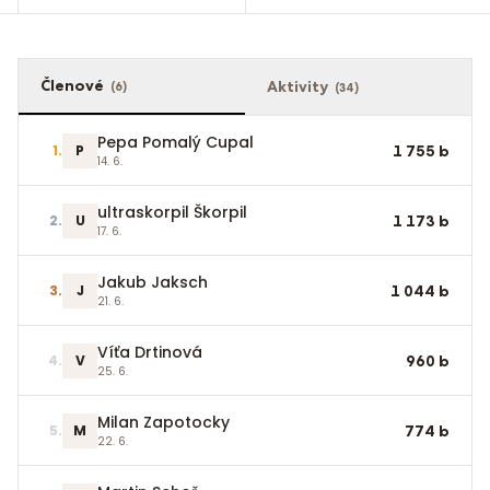
Členové
Aktivity
(
6
)
(
34
)
Pepa Pomalý Cupal
1
.
P
1 755
b
14. 6.
ultraskorpil Škorpil
2
.
U
1 173
b
17. 6.
Jakub Jaksch
3
.
J
1 044
b
21. 6.
Víťa Drtinová
4
.
V
960
b
25. 6.
Milan Zapotocky
5
.
M
774
b
22. 6.