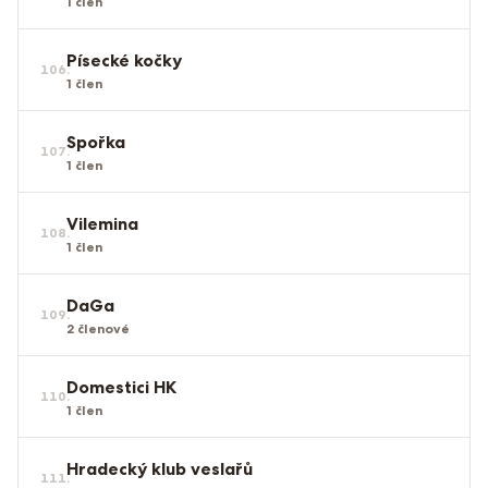
1
člen
Písecké kočky
106
.
1
člen
Spořka
107
.
1
člen
Vilemina
108
.
1
člen
DaGa
109
.
2
členové
Domestici HK
110
.
1
člen
Hradecký klub veslařů
111
.