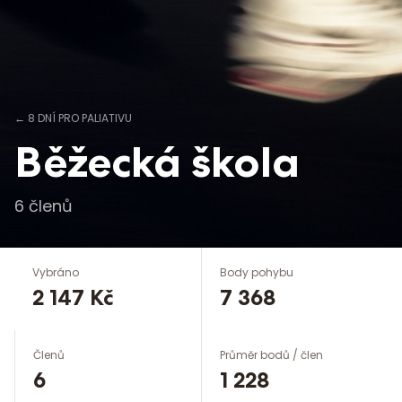
←
8 DNÍ PRO PALIATIVU
Běžecká škola
6
členů
Vybráno
Body pohybu
2 147 Kč
7 368
Členů
Průměr bodů / člen
6
1 228