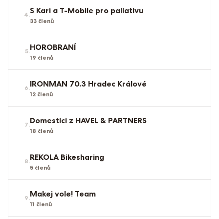
S Kari a T-Mobile pro paliativu
4
.
33
členů
HOROBRANÍ
5
.
19
členů
IRONMAN 70.3 Hradec Králové
6
.
12
členů
Domestici z HAVEL & PARTNERS
7
.
18
členů
REKOLA Bikesharing
8
.
5
členů
Makej vole! Team
9
.
11
členů