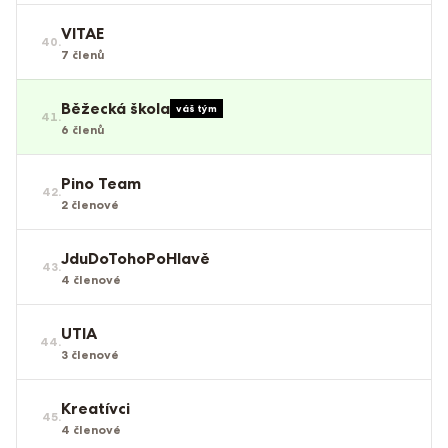
VITAE
40
.
7
členů
Běžecká škola
váš tým
41
.
6
členů
Pino Team
42
.
2
členové
JduDoTohoPoHlavě
43
.
4
členové
UTIA
44
.
3
členové
Kreatívci
45
.
4
členové