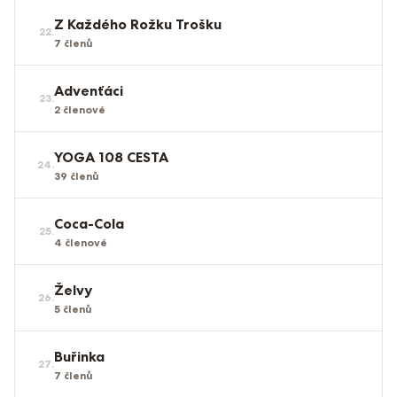
Z Každého Rožku Trošku
22
.
7
členů
Advenťáci
23
.
2
členové
YOGA 108 CESTA
24
.
39
členů
Coca-Cola
25
.
4
členové
Želvy
26
.
5
členů
Buřinka
27
.
7
členů