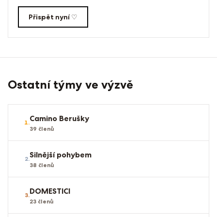
Přispět nyní ♡
Ostatní týmy ve výzvě
Camino Berušky
1
.
39
členů
Silnější pohybem
2
.
38
členů
DOMESTICI
3
.
23
členů