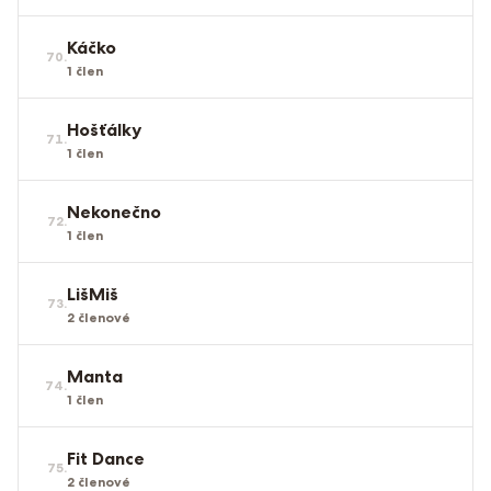
Káčko
70
.
1
člen
Hošťálky
71
.
1
člen
Nekonečno
72
.
1
člen
LišMiš
73
.
2
členové
Manta
74
.
1
člen
Fit Dance
75
.
2
členové