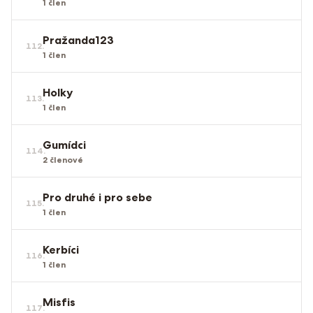
1
člen
Pražanda123
112
.
1
člen
Holky
113
.
1
člen
Gumídci
114
.
2
členové
Pro druhé i pro sebe
115
.
1
člen
Kerbíci
116
.
1
člen
Misfis
117
.