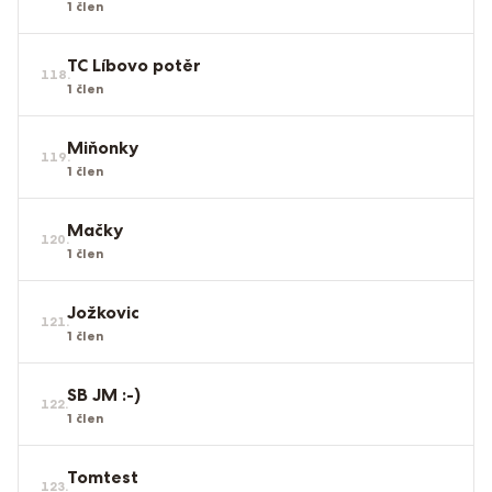
1
člen
TC Líbovo potěr
118
.
1
člen
Miňonky
119
.
1
člen
Mačky
120
.
1
člen
Jožkovic
121
.
1
člen
SB JM :-)
122
.
1
člen
Tomtest
123
.