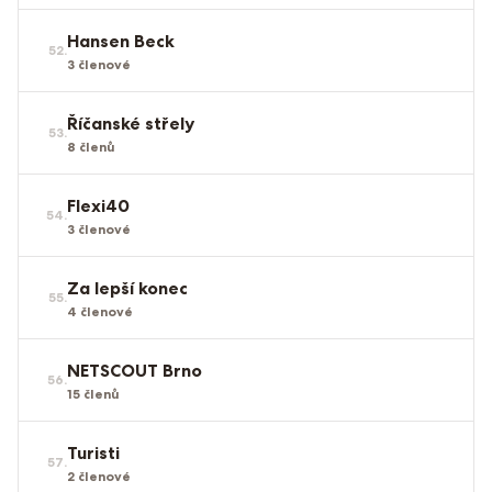
Hansen Beck
52
.
3
členové
Říčanské střely
53
.
8
členů
Flexi40
54
.
3
členové
Za lepší konec
55
.
4
členové
NETSCOUT Brno
56
.
15
členů
Turisti
57
.
2
členové