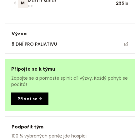
Martin Schoř
6
.
M
235
b
11. 6.
Výzva
8 DNÍ PRO PALIATIVU
Připojte se k týmu
Zapojte se a pomozte splnit cíl výzvy. Každý pohyb se
počítá!
Přidat se →
Podpořit tým
100 % vybraných peněz jde hospici.