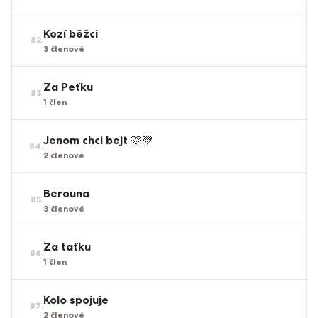
Kozí běžci
82
.
3
členové
Za Peťku
83
.
1
člen
Jenom chci bejt 🩷💚
84
.
2
členové
Berouna
85
.
3
členové
Za taťku
86
.
1
člen
Kolo spojuje
87
.
2
členové