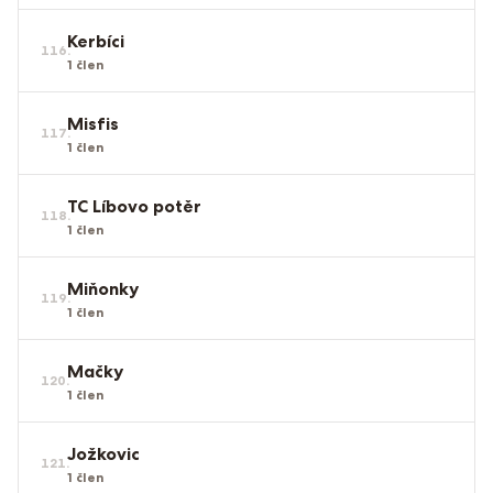
Kerbíci
116
.
1
člen
Misfis
117
.
1
člen
TC Líbovo potěr
118
.
1
člen
Miňonky
119
.
1
člen
Mačky
120
.
1
člen
Jožkovic
121
.
1
člen