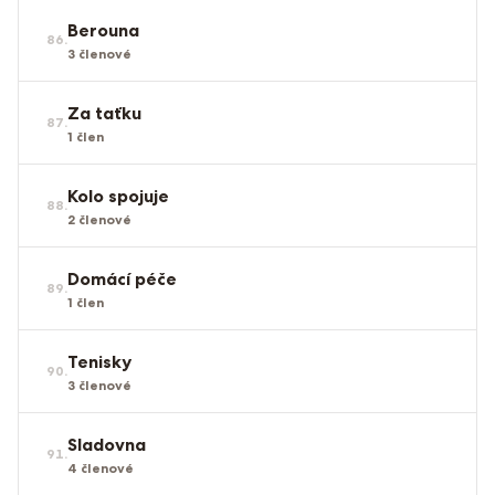
Berouna
86
.
3
členové
Za taťku
87
.
1
člen
Kolo spojuje
88
.
2
členové
Domácí péče
89
.
1
člen
Tenisky
90
.
3
členové
Sladovna
91
.
4
členové