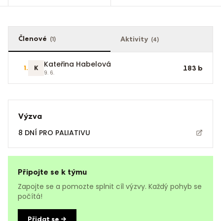
Členové
Aktivity
(
1
)
(
4
)
Kateřina Habelová
1
.
K
183
b
9. 6.
Výzva
8 DNÍ PRO PALIATIVU
Připojte se k týmu
Zapojte se a pomozte splnit cíl výzvy. Každý pohyb se
počítá!
Přidat se →