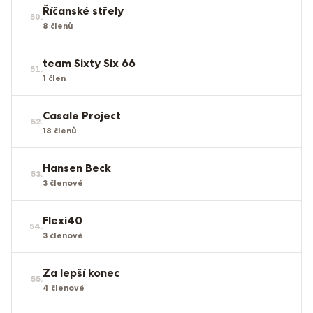
Říčanské střely
50
.
8
členů
team Sixty Six 66
51
.
1
člen
Casale Project
52
.
18
členů
Hansen Beck
53
.
3
členové
Flexi40
54
.
3
členové
Za lepší konec
55
.
4
členové