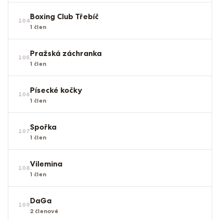
Boxing Club Třebíč
104
.
1
člen
Pražská záchranka
105
.
1
člen
Písecké kočky
106
.
1
člen
Spořka
107
.
1
člen
Vilemina
108
.
1
člen
DaGa
109
.
2
členové