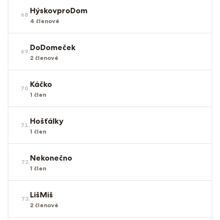
HýskovproDom
68
.
4
členové
DoDomeček
69
.
2
členové
Káčko
70
.
1
člen
Hošťálky
71
.
1
člen
Nekonečno
72
.
1
člen
LišMiš
73
.
2
členové