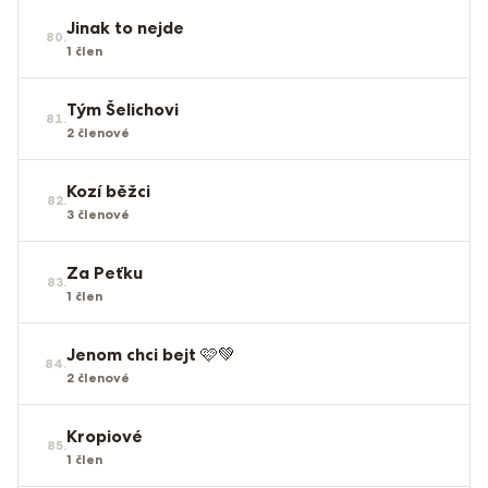
Jinak to nejde
80
.
1
člen
Tým Šelichovi
81
.
2
členové
Kozí běžci
82
.
3
členové
Za Peťku
83
.
1
člen
Jenom chci bejt 🩷💚
84
.
2
členové
Kropiové
85
.
1
člen