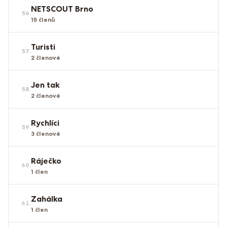
NETSCOUT Brno
56
.
15
členů
Turisti
57
.
2
členové
Jen tak
58
.
2
členové
Rychlíci
59
.
3
členové
Ráječko
60
.
1
člen
Zahálka
61
.
1
člen