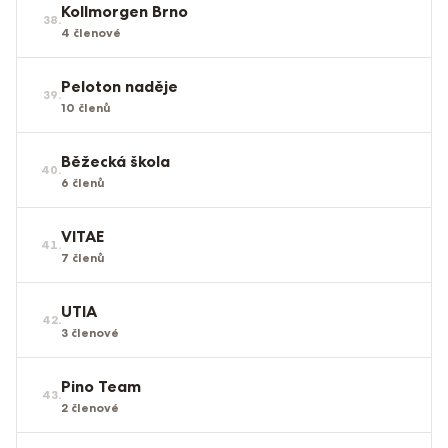
Kollmorgen Brno
38
.
4
členové
Peloton naděje
39
.
10
členů
Běžecká škola
40
.
6
členů
VITAE
41
.
7
členů
UTIA
42
.
3
členové
Pino Team
43
.
2
členové