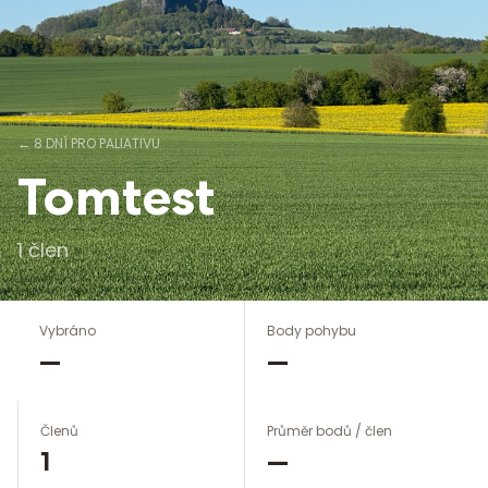
←
8 DNÍ PRO PALIATIVU
Tomtest
1
člen
Vybráno
Body pohybu
—
—
Členů
Průměr bodů / člen
1
—