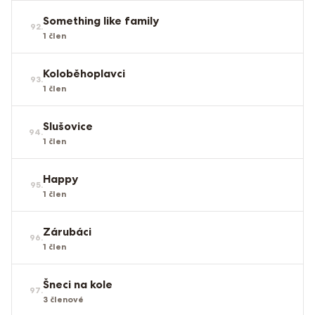
Something like family
92
.
1
člen
Koloběhoplavci
93
.
1
člen
Slušovice
94
.
1
člen
Happy
95
.
1
člen
Zárubáci
96
.
1
člen
Šneci na kole
97
.
3
členové