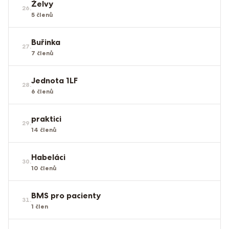
Želvy
26
.
5
členů
Buřinka
27
.
7
členů
Jednota 1LF
28
.
6
členů
praktici
29
.
14
členů
Habeláci
30
.
10
členů
BMS pro pacienty
31
.
1
člen