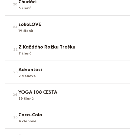
Chudáci
20
.
6
členů
sokoLOVE
21
.
19
členů
Z Každého Rožku Trošku
22
.
7
členů
Advenťáci
23
.
2
členové
YOGA 108 CESTA
24
.
39
členů
Coca-Cola
25
.
4
členové