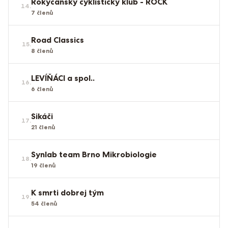
Rokycanský cyklistický klub - ROCK
14
.
7
členů
Road Classics
15
.
8
členů
LEVÍŇÁCI a spol..
16
.
6
členů
Sikáči
17
.
21
členů
Synlab team Brno Mikrobiologie
18
.
19
členů
K smrti dobrej tým
19
.
54
členů