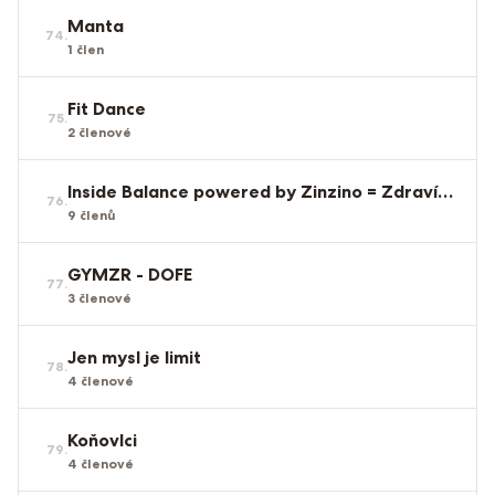
Manta
74
.
1
člen
Fit Dance
75
.
2
členové
Inside Balance powered by Zinzino = Zdraví zevnitř
76
.
9
členů
GYMZR - DOFE
77
.
3
členové
Jen mysl je limit
78
.
4
členové
Koňovlci
79
.
4
členové