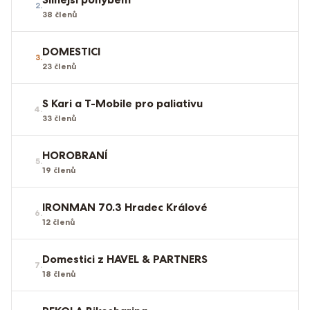
2
.
38
členů
DOMESTICI
3
.
23
členů
S Kari a T-Mobile pro paliativu
4
.
33
členů
HOROBRANÍ
5
.
19
členů
IRONMAN 70.3 Hradec Králové
6
.
12
členů
Domestici z HAVEL & PARTNERS
7
.
18
členů