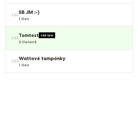
SB JM :-)
122
.
1
člen
Tomtest
váš tým
123
.
2
členové
Wattové tampónky
124
.
1
člen