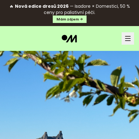
🔥
Nová edice dresů 2026
— Isadore × Domestici, 50 %
ceny pro paliativní péči.
Mám zájem →