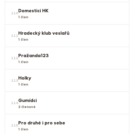
Domestici HK
110
.
1
člen
Hradecký klub veslařů
111
.
1
člen
Pražanda123
112
.
1
člen
Holky
113
.
1
člen
Gumídci
114
.
2
členové
Pro druhé i pro sebe
115
.
1
člen