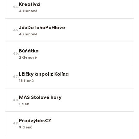
Kreatívci
44
.
4
členové
JduDoTohoPoHlavě
45
.
4
členové
Bůňátka
46
.
2
členové
Lžičky a spol z Kolína
47
.
15
členů
MAS Stolové hory
48
.
1
člen
Předvýběr.CZ
49
.
9
členů