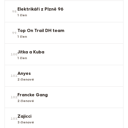
Elektrikáři z Plzně 96
98
.
1
člen
Top On Trail DH team
99
.
1
člen
Jitka a Kuba
100
.
1
člen
Anyes
101
.
2
členové
Francke Gang
102
.
2
členové
Zajicci
103
.
3
členové