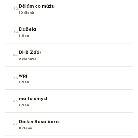
Dělám co můžu
62
.
10
členů
ElaBela
63
.
1
člen
DHB Žďár
64
.
2
členové
wpj
65
.
1
člen
má to smysl
66
.
1
člen
Daikin Resa borci
67
.
8
členů