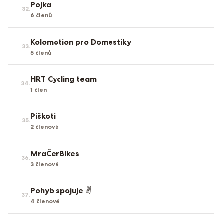
Pojka
32
.
6
členů
Kolomotion pro Domestiky
33
.
5
členů
HRT Cycling team
34
.
1
člen
Piškoti
35
.
2
členové
MraČerBikes
36
.
3
členové
Pohyb spojuje ✌️
37
.
4
členové