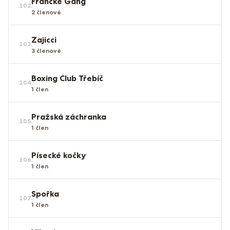
Francke Gang
102
.
2
členové
Zajicci
103
.
3
členové
Boxing Club Třebíč
104
.
1
člen
Pražská záchranka
105
.
1
člen
Písecké kočky
106
.
1
člen
Spořka
107
.
1
člen