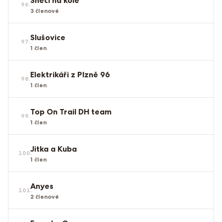
Šneci na kole
96
.
3
členové
Slušovice
97
.
1
člen
Elektrikáři z Plzně 96
98
.
1
člen
Top On Trail DH team
99
.
1
člen
Jitka a Kuba
100
.
1
člen
Anyes
101
.
2
členové