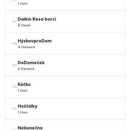
1
člen
Daikin Resa borci
67
.
8
členů
HýskovproDom
68
.
4
členové
DoDomeček
69
.
2
členové
Káčko
70
.
1
člen
Hošťálky
71
.
1
člen
Nekonečno