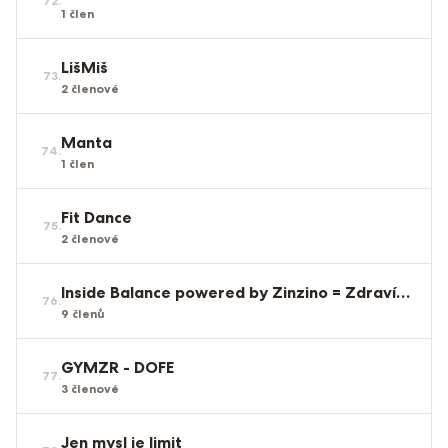
72
.
1
člen
LišMiš
73
.
2
členové
Manta
74
.
1
člen
Fit Dance
75
.
2
členové
Inside Balance powered by Zinzino = Zdraví zevnitř
76
.
9
členů
GYMZR - DOFE
77
.
3
členové
Jen mysl je limit