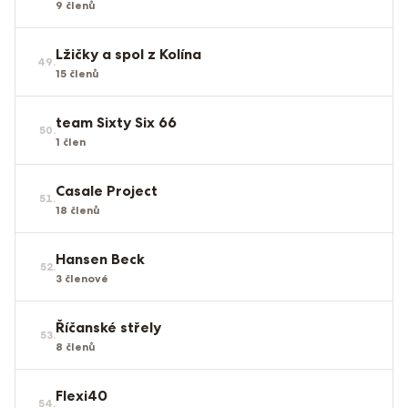
9
členů
Lžičky a spol z Kolína
49
.
15
členů
team Sixty Six 66
50
.
1
člen
Casale Project
51
.
18
členů
Hansen Beck
52
.
3
členové
Říčanské střely
53
.
8
členů
Flexi40
54
.