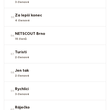
3
členové
Za lepší konec
55
.
4
členové
NETSCOUT Brno
56
.
15
členů
Turisti
57
.
2
členové
Jen tak
58
.
2
členové
Rychlíci
59
.
3
členové
Ráječko
60
.