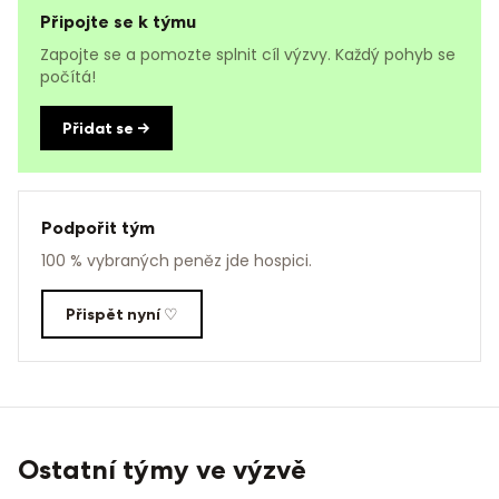
Připojte se k týmu
Zapojte se a pomozte splnit cíl výzvy. Každý pohyb se
počítá!
Přidat se →
Podpořit tým
100 % vybraných peněz jde hospici.
Přispět nyní ♡
Ostatní týmy ve výzvě