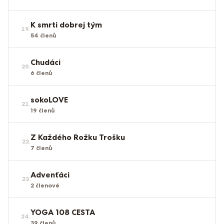
K smrti dobrej tým
19
.
54
členů
Chudáci
20
.
6
členů
sokoLOVE
21
.
19
členů
Z Každého Rožku Trošku
22
.
7
členů
Advenťáci
23
.
2
členové
YOGA 108 CESTA
24
.
39
členů