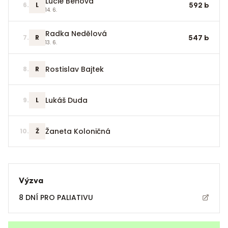
Lucie Beňová
6
.
L
592
b
14. 6.
Radka Nedělová
7
.
R
547
b
13. 6.
Rostislav Bajtek
8
.
R
Lukáš Duda
9
.
L
Žaneta Koloničná
10
.
Ž
Výzva
8 DNÍ PRO PALIATIVU