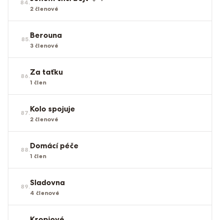
84
.
2
členové
Berouna
85
.
3
členové
Za taťku
86
.
1
člen
Kolo spojuje
87
.
2
členové
Domácí péče
88
.
1
člen
Sladovna
89
.
4
členové
Kropiové