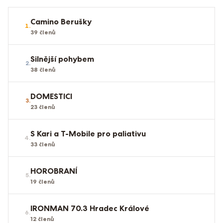
Camino Berušky
1
.
39
členů
Silnější pohybem
2
.
38
členů
DOMESTICI
3
.
23
členů
S Kari a T-Mobile pro paliativu
4
.
33
členů
HOROBRANÍ
5
.
19
členů
IRONMAN 70.3 Hradec Králové
6
.
12
členů