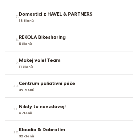
Domestici z HAVEL & PARTNERS
7
.
18
členů
REKOLA Bikesharing
8
.
5
členů
Makej vole! Team
9
.
11
členů
Centrum paliativní péče
10
.
39
členů
Nikdy to nevzdávej!
11
.
6
členů
Klaudia & Dobrotím
12
.
32
členů