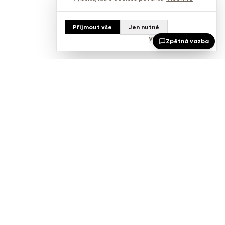
Přijmout vše
Jen nutné
Vlastní nastavení
Zpětná vazba