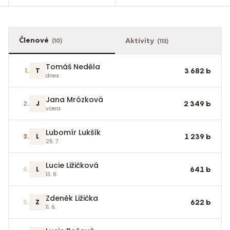
Členové
Aktivity
(
10
)
(
113
)
Tomáš Neděla
1
.
T
3 682
b
dnes
Jana Mrózková
2
.
J
2 349
b
včera
Lubomír Lukšík
3
.
L
1 239
b
25. 7.
Lucie Ližičková
4
.
L
641
b
13. 6.
Zdeněk Ližička
5
.
Z
622
b
11. 6.