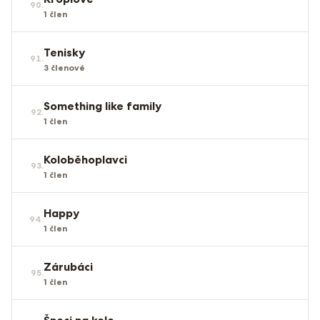
90
.
1
člen
Tenisky
91
.
3
členové
Something like family
92
.
1
člen
Koloběhoplavci
93
.
1
člen
Happy
94
.
1
člen
Zárubáci
95
.
1
člen