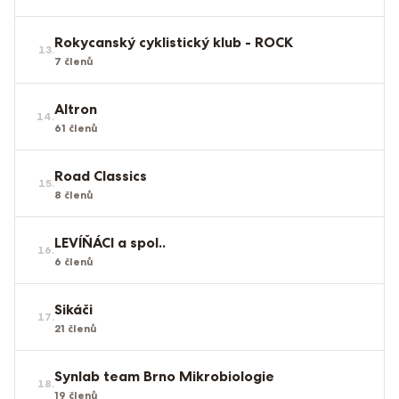
Rokycanský cyklistický klub - ROCK
13
.
7
členů
Altron
14
.
61
členů
Road Classics
15
.
8
členů
LEVÍŇÁCI a spol..
16
.
6
členů
Sikáči
17
.
21
členů
Synlab team Brno Mikrobiologie
18
.
19
členů