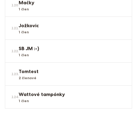
Mačky
120
.
1
člen
Jožkovic
121
.
1
člen
SB JM :-)
122
.
1
člen
Tomtest
123
.
2
členové
Wattové tampónky
124
.
1
člen