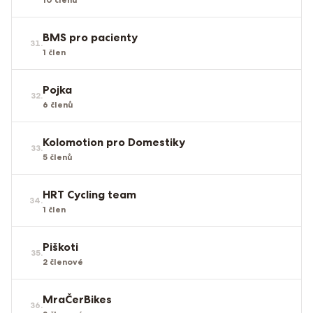
BMS pro pacienty
31
.
1
člen
Pojka
32
.
6
členů
Kolomotion pro Domestiky
33
.
5
členů
HRT Cycling team
34
.
1
člen
Piškoti
35
.
2
členové
MraČerBikes
36
.