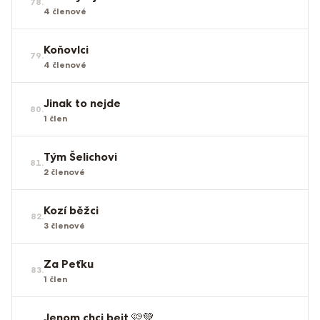
78
.
4
členové
Koňovlci
79
.
4
členové
Jinak to nejde
80
.
1
člen
Tým Šelichovi
81
.
2
členové
Kozí běžci
82
.
3
členové
Za Peťku
83
.
1
člen
Jenom chci bejt 🩷💚