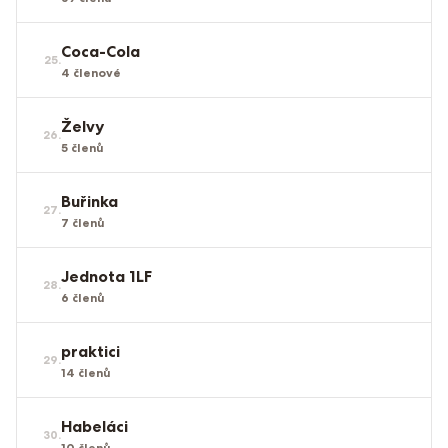
Coca-Cola
25
.
4
členové
Želvy
26
.
5
členů
Buřinka
27
.
7
členů
Jednota 1LF
28
.
6
členů
praktici
29
.
14
členů
Habeláci
30
.
10
členů