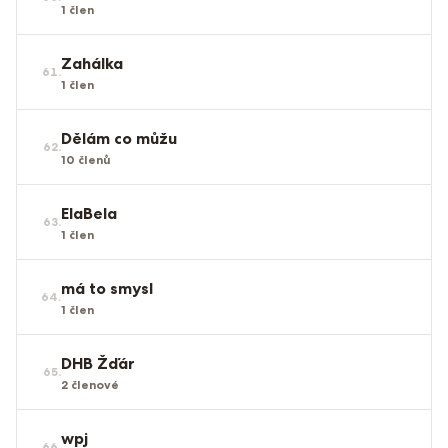
1
člen
Zahálka
61
.
1
člen
Dělám co můžu
62
.
10
členů
ElaBela
63
.
1
člen
má to smysl
64
.
1
člen
DHB Žďár
65
.
2
členové
wpj
66
.