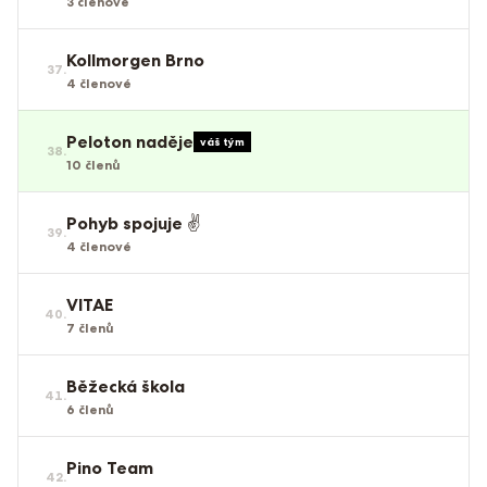
3
členové
Kollmorgen Brno
37
.
4
členové
Peloton naděje
váš tým
38
.
10
členů
Pohyb spojuje ✌️
39
.
4
členové
VITAE
40
.
7
členů
Běžecká škola
41
.
6
členů
Pino Team
42
.