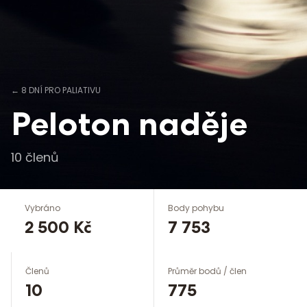
←
8 DNÍ PRO PALIATIVU
Peloton naděje
10
členů
Vybráno
Body pohybu
2 500 Kč
7 753
Členů
Průměr bodů / člen
10
775