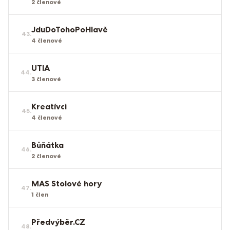
2
členové
JduDoTohoPoHlavě
43
.
4
členové
UTIA
44
.
3
členové
Kreatívci
45
.
4
členové
Bůňátka
46
.
2
členové
MAS Stolové hory
47
.
1
člen
Předvýběr.CZ
48
.