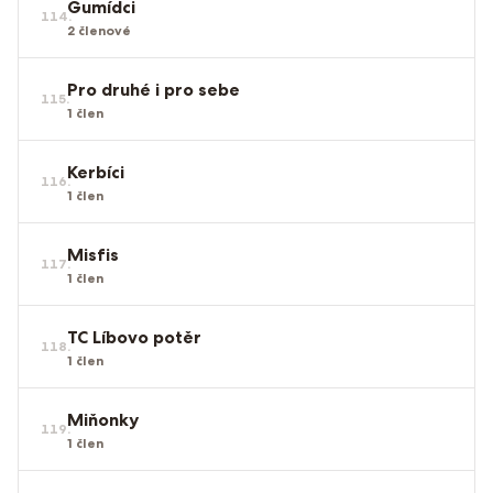
Gumídci
114
.
2
členové
Pro druhé i pro sebe
115
.
1
člen
Kerbíci
116
.
1
člen
Misfis
117
.
1
člen
TC Líbovo potěr
118
.
1
člen
Miňonky
119
.
1
člen