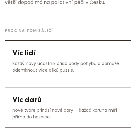
větší dopad má na paliativní péči v Česku.
PROČ NA TOM ZÁLEŽÍ
Víc lidí
Každý nový účastník přidá body pohybu a pomůže
odemknout více dílků puzzle.
Víc darů
Nové tváře přináší nové dary — každá koruna míří
přímo do hospice.