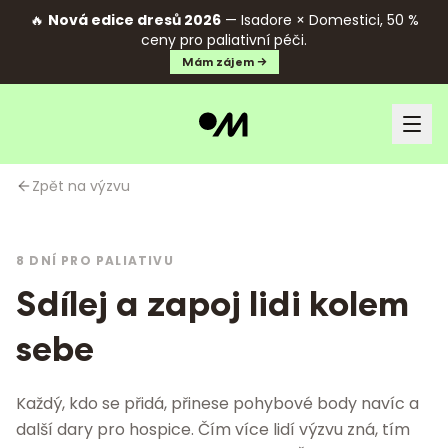
🔥
Nová edice dresů 2026
— Isadore × Domestici, 50 %
ceny pro paliativní péči.
Mám zájem →
Zpět na výzvu
8 DNÍ PRO PALIATIVU
Sdílej a zapoj lidi kolem
sebe
Každý, kdo se přidá, přinese pohybové body navíc a
další dary pro hospice. Čím více lidí výzvu zná, tím