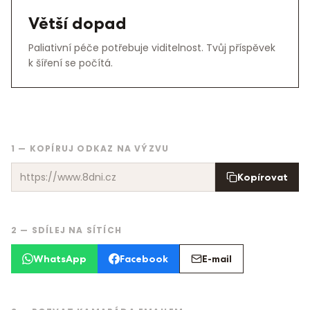
Větší dopad
Paliativní péče potřebuje viditelnost. Tvůj příspěvek
k šíření se počítá.
1 — KOPÍRUJ ODKAZ NA VÝZVU
https://www.8dni.cz
Kopírovat
2 — SDÍLEJ NA SÍTÍCH
WhatsApp
Facebook
E-mail