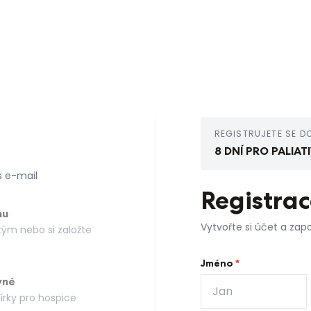
REGISTRUJETE SE D
8 DNÍ PRO PALIAT
s e-mail
Registrac
mu
Vytvořte si účet a zapo
 tým nebo si založte
Jméno
*
vné
írky pro hospice