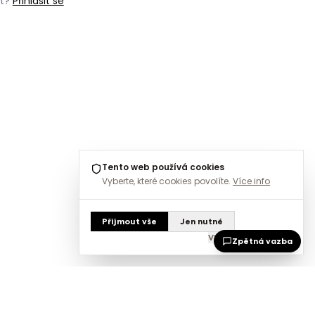
t?
Přihlásit se
Tento web používá cookies
Vyberte, které cookies povolíte.
Více info
Přijmout vše
Jen nutné
Vlastní nastavení
Zpětná vazba