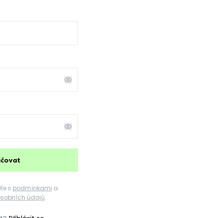
ačovat
te s
podmínkami
a
sobních údajů
.