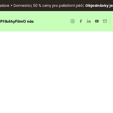
adore × Domestici, 50 % ceny pro paliativní péči.
Objednávky jen
e
Příběhy
Film
O nás