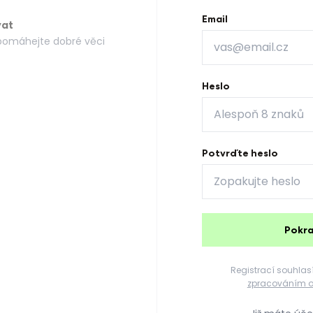
Email
vat
a pomáhejte dobré věci
Heslo
Potvrďte heslo
Pokr
Registrací souhlasí
zpracováním o