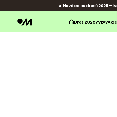
🔥
Nová edice dresů 2026
— Is
Dres 2026
Výzvy
Akc