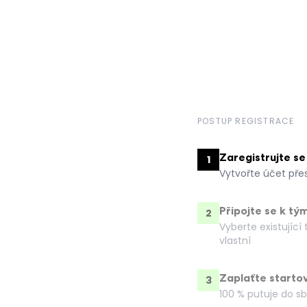
POSTUP REGISTRACE
Zaregistrujte se
1
Vytvořte účet pře
Připojte se k tý
2
Vyberte existující
vlastní
Zaplaťte starto
3
100 % putuje do sb