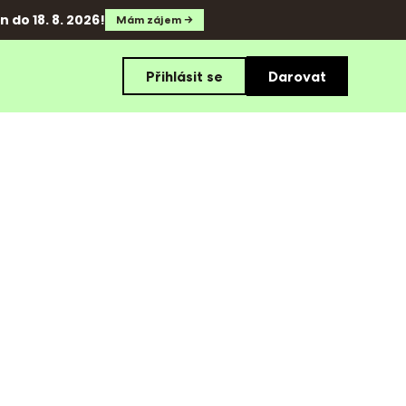
 do 18. 8. 2026!
Mám zájem →
Přihlásit se
Darovat