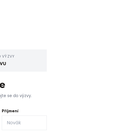
O VÝZVY
IVU
e
jte se do výzvy.
Příjmení