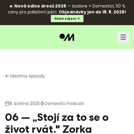
🔥
Nová edice dresů 2026
— Isadore × Domestici, 50 %
ceny pro paliativní péči.
Objednávky jen do 18. 8. 2026!
Mám zájem →
Všechny epizody
8. května 2025
Domestici Podcast
06 — „Stojí za to se o
život rvát." Zorka