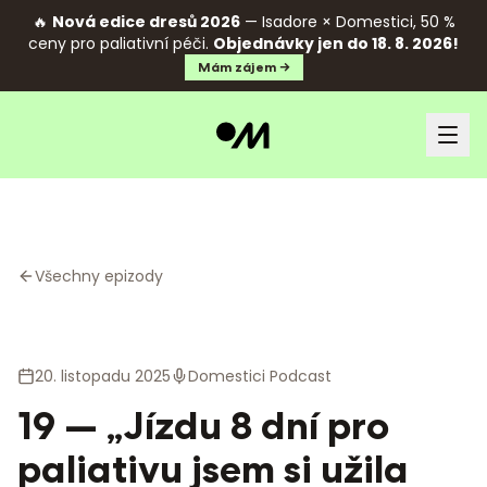
🔥
Nová edice dresů 2026
— Isadore × Domestici, 50 %
ceny pro paliativní péči.
Objednávky jen do 18. 8. 2026!
Mám zájem →
Všechny epizody
20. listopadu 2025
Domestici Podcast
19 — „Jízdu 8 dní pro
paliativu jsem si užila