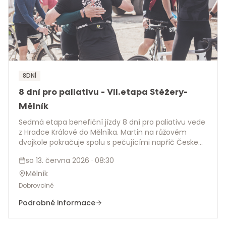
8DNÍ
8 dní pro paliativu - VII.etapa Stěžery-
Mělník
Sedmá etapa benefiční jízdy 8 dní pro paliativu vede
z Hradce Králové do Mělníka. Martin na růžovém
dvojkole pokračuje spolu s pečujícími napříč Českem,
aby upozornil na význam paliativní péče a pomohl
so 13. června 2026
· 08:30
vybrat 2 miliony korun pro 8 hospiců. Přijďte na
setkání na faře, podpořte etapu po trase nebo se
Mělník
přidejte na večerní promítání filmu 8dní, 8hodin.
Dobrovolné
Podrobné informace