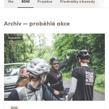
Vše
8DNÍ
Projekce
Přednášky a besedy
Spo
Archiv — proběhlé akce
Proběhlo
8DNÍ