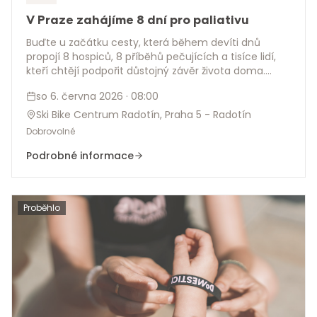
V Praze zahájíme 8 dní pro paliativu
Buďte u začátku cesty, která během devíti dnů
propojí 8 hospiců, 8 příběhů pečujících a tisíce lidí,
kteří chtějí podpořit důstojný závěr života doma.
Naším cílem je vybrat v rámci této jízdy 2 miliony
so 6. června 2026
· 08:00
korun pro 8 hospiců.
Ski Bike Centrum Radotín, Praha 5 - Radotín
Dobrovolné
Podrobné informace
Proběhlo