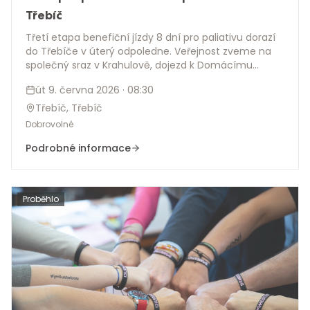
Třebíč
Třetí etapa benefiční jízdy 8 dní pro paliativu dorazí
do Třebíče v úterý odpoledne. Veřejnost zveme na
společný sraz v Krahulově, dojezd k Domácímu
hospici sv. Zdislavy a komorní podvečerní setkání
út 9. června 2026
· 08:30
zakončené projekcí filmu 8dní, 8hodin. Film má 76
minut a jeho podtitul zní Každá etapa se počítá.
Třebíč, Třebíč
Dobrovolné
Podrobné informace
Proběhlo