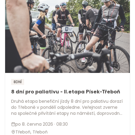
8DNÍ
8 dní pro paliativu - II.etapa Písek-Třeboň
Druhá etapa benefiční jízdy 8 dní pro paliativu dorazí
do Třeboně v pondělí odpoledne. Veřejnost zveme
na společné přivítání etapy na náměstí, doprovodný
program pro děti i dospělé a večerní projekci filmu
po 8. června 2026
· 08:30
8dní, 8hodin v sále ZUŠ.
Třeboň, Třeboň