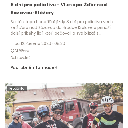
8 dní pro paliativu - VI.etapa Žďár nad
Sázavou-Stěžery
Šestá etapa benefiční jízdy 8 dní pro paliativu vede
ze Žďáru nad Sázavou do Hradce Králové a přináší
další příběhy lidí, kteří pečovali o své blízké s
podporou hospice. Martin na růžovém dvojkole
pá 12. června 2026
· 08:30
pokračuje napříč Českem, aby spolu s pečujícími
upozornil na význam paliativní péče a pomohl vybrat
Stěžery
2 miliony korun pro 8 hospiců. Přidejte se po trase,
Dobrovolné
přijďte na dojezd nebo etapu podpořte darem.
Podrobné informace
Proběhlo