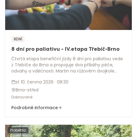
8DNÍ
8 dní pro paliativu - IV.etapa Třebíč-Brno
Čtvrtá etapa benefiční jízdy 8 dní pro paliativu vede
z Třebíče do Brna a propojuje dva příběhy péče,
odvahy a vděčnosti. Martin na růžovém dvojkole
pokračuje napříč Českem, aby spolu s pečujícími
st 10. června 2026
· 08:30
upozornil na význam paliativní péče a pomohl vybrat
2 miliony korun pro 8 hospiců. Přidejte se po trase,
Brno-střed
přivítejte etapu v cíli nebo ji podpořte darem.
Dobrovolné
Podrobné informace
Proběhlo