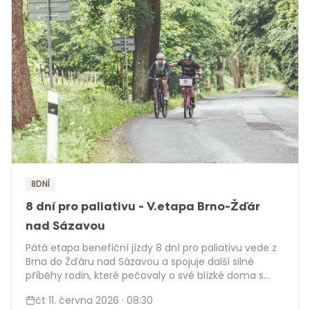
8DNÍ
8 dní pro paliativu - V.etapa Brno-Žďár
nad Sázavou
Pátá etapa benefiční jízdy 8 dní pro paliativu vede z
Brna do Žďáru nad Sázavou a spojuje další silné
příběhy rodin, které pečovaly o své blízké doma s
podporou hospice. Martin na růžovém dvojkole
čt 11. června 2026
· 08:30
pokračuje napříč Českem, aby spolu s pečujícími