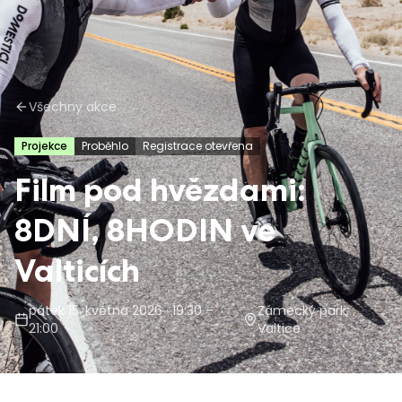
Všechny akce
Projekce
Proběhlo
Registrace otevřena
Film pod hvězdami:
8DNÍ, 8HODIN ve
Valticích
pátek 15. května 2026
· 19:30 –
Zámecký park,
21:00
Valtice