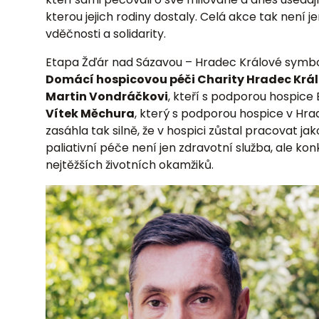
kterou jejich rodiny dostaly. Celá akce tak není 
vděčnosti a solidarity.
Etapa Žďár nad Sázavou – Hradec Králové symbo
Domácí hospicovou péči Charity Hradec Krá
Martin Vondráčkovi
, kteří s podporou hospice
Vítek Měchura
, který s podporou hospice v Hr
zasáhla tak silně, že v hospici zůstal pracovat ja
paliativní péče není jen zdravotní služba, ale ko
nejtěžších životních okamžiků.