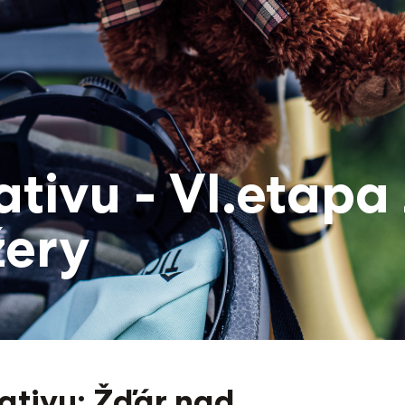
iativu - VI.etap
žery
iativu: Žďár nad