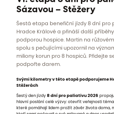
Sázavou – Stěžery
Šestá etapa benefiční jízdy 8 dní pro
Hradce Králové a přináší další příběhy l
podporou hospice. Martin na růžovém
spolu s pečujícími upozornil na význa
miliony korun pro 8 hospiců. Přidejte 
podpořte darem.
Svými kilometry v této etapě podporujeme Ho
Stěžerách
Šestý den jízdy
8 dní pro paliativu 2026
propoju
hlavní poslání celé výzvy: otevřít veřejnosti tém
které pomáhají lidem prožít závěr života doma, mez
kteří sami pečovali o své milované a dnes usedaj