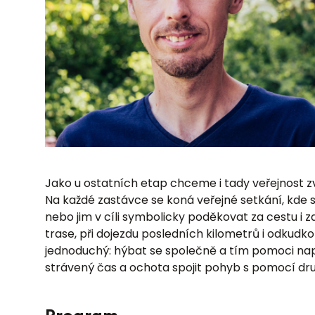
Jako u ostatních etap chceme i tady veřejnost zvá
Na každé zastávce se koná veřejné setkání, kde se
nebo jim v cíli symbolicky poděkovat za cestu i za 
trase, při dojezdu posledních kilometrů i odkudko
jednoduchý: hýbat se společně a tím pomoci napln
strávený čas a ochota spojit pohyb s pomocí dr