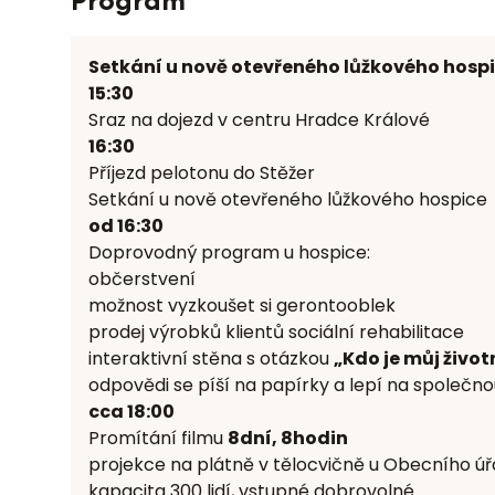
Program
Setkání u nově otevřeného lůžkového hospi
15:30
Sraz na dojezd v centru Hradce Králové
16:30
Příjezd pelotonu do Stěžer
Setkání u nově otevřeného lůžkového hospice
od 16:30
Doprovodný program u hospice:
občerstvení
možnost vyzkoušet si gerontooblek
prodej výrobků klientů sociální rehabilitace
interaktivní stěna s otázkou
„Kdo je můj živo
odpovědi se píší na papírky a lepí na společno
cca 18:00
Promítání filmu
8dní, 8hodin
projekce na plátně v tělocvičně u Obecního ú
kapacita 300 lidí, vstupné dobrovolné