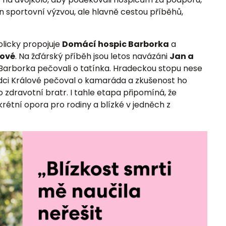
jen sportovní výzvou, ale hlavně cestou příběhů,
licky propojuje
Domácí hospic Barborka
a
lové
. Na žďárský příběh jsou letos navázáni
Jan a
 Barborka pečovali o tatínka. Hradeckou stopu nese
adci Králové pečoval o kamaráda a zkušenost ho
ko zdravotní bratr. I tahle etapa připomíná, že
nkrétní opora pro rodiny a blízké v jedněch z