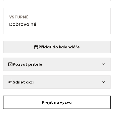
VSTUPNÉ
Dobrovolné
Přidat do kalendáře
Pozvat přítele
Sdílet akci
Přejít na výzvu