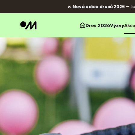
🔥
Nová edice dresů 2026
— Is
Dres 2026
Výzvy
Akc