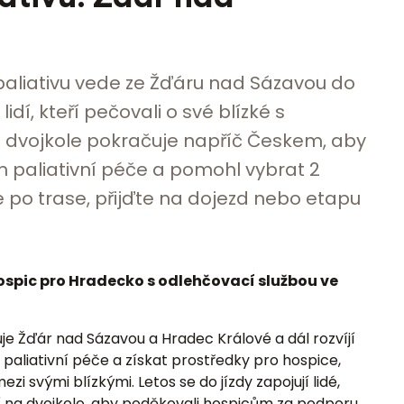
 paliativu vede ze Žďáru nad Sázavou do
idí, kteří pečovali o své blízké s
 dvojkole pokračuje napříč Českem, aby
m paliativní péče a pomohl vybrat 2
se po trase, přijďte na dojezd nebo etapu
spic pro Hradecko s odlehčovací službou ve
je Žďár nad Sázavou a Hradec Králové a dál rozvíjí
a paliativní péče a získat prostředky pro hospice,
i svými blízkými. Letos se do jízdy zapojují lidé,
í na dvojkolo, aby poděkovali hospicům za podporu,