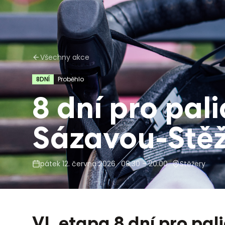
Všechny akce
8DNÍ
Proběhlo
8 dní pro pal
Sázavou-Stě
pátek 12. června 2026
· 08:30 – 20:00
Stěžery
VI. etapa 8 dní pro pal