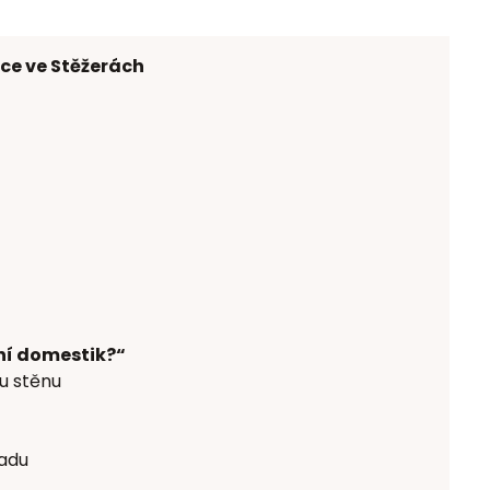
ce ve Stěžerách
tní domestik?“
u stěnu
řadu