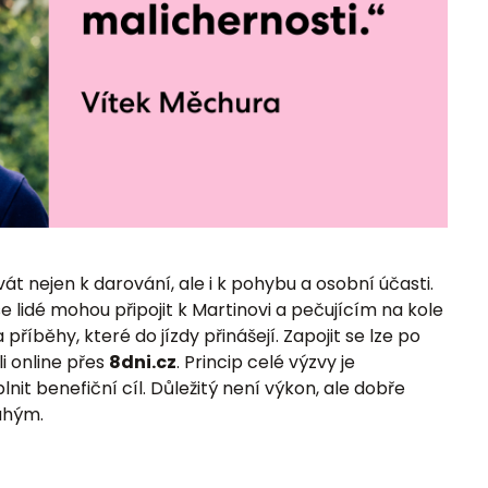
t nejen k darování, ale i k pohybu a osobní účasti.
 lidé mohou připojit k Martinovi a pečujícím na kole
příběhy, které do jízdy přinášejí. Zapojit se lze po
li online přes
8dni.cz
. Princip celé výzvy je
it benefiční cíl. Důležitý není výkon, ale dobře
uhým.