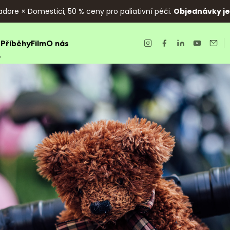
adore × Domestici, 50 % ceny pro paliativní péči.
Objednávky jen
e
Příběhy
Film
O nás