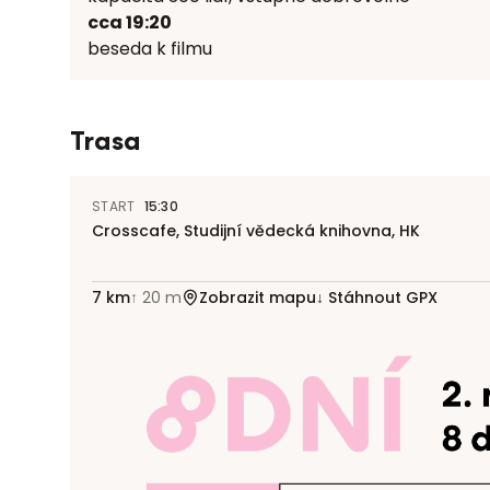
cca 19:20
beseda k filmu
Trasa
START
15:30
Crosscafe, Studijní vědecká knihovna, HK
7
km
↑
20
m
Zobrazit mapu
↓ Stáhnout GPX