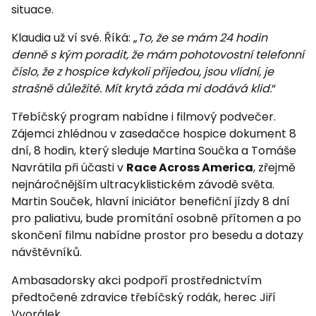
situace.
Klaudia už ví své. Říká: „
To, že se mám 24 hodin
denně s kým poradit, že mám pohotovostní telefonní
číslo, že z hospice kdykoli přijedou, jsou vlídní, je
strašně důležité. Mít krytá záda mi dodává klid.
“
Třebíčský program nabídne i filmový podvečer.
Zájemci zhlédnou v zasedačce hospice dokument 8
dní, 8 hodin, který sleduje Martina Součka a Tomáše
Navrátila při účasti v
Race Across America
, zřejmě
nejnáročnějším ultracyklistickém závodě světa.
Martin Souček, hlavní iniciátor benefiční jízdy 8 dní
pro paliativu, bude promítání osobně přítomen a po
skončení filmu nabídne prostor pro besedu a dotazy
návštěvníků.
Ambasadorsky akci podpoří prostřednictvím
předtočené zdravice třebíčský rodák, herec Jiří
Vyorálek.