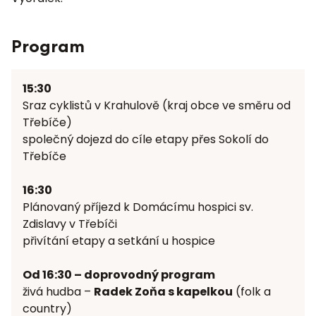
Program
15:30
Sraz cyklistů v Krahulově (kraj obce ve směru od
Třebíče)
společný dojezd do cíle etapy přes Sokolí do
Třebíče
16:30
Plánovaný příjezd k Domácímu hospici sv.
Zdislavy v Třebíči
přivítání etapy a setkání u hospice
Od 16:30 – doprovodný program
živá hudba –
Radek Zoňa s kapelkou
(folk a
country)