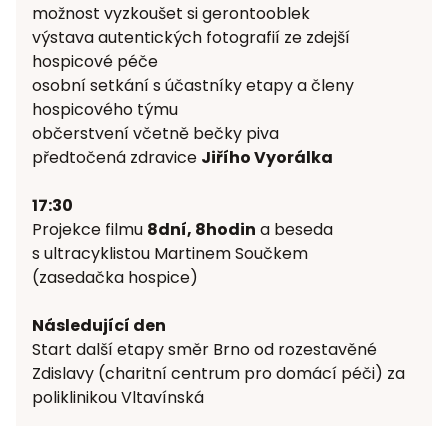
možnost vyzkoušet si gerontooblek
výstava autentických fotografií ze zdejší
hospicové péče
osobní setkání s účastníky etapy a členy
hospicového týmu
občerstvení včetně bečky piva
předtočená zdravice
Jiřího Vyorálka
17:30
Projekce filmu
8dní, 8hodin
a beseda
s ultracyklistou Martinem Součkem
(zasedačka hospice)
Následující den
Start další etapy směr Brno od rozestavěné
Zdislavy (charitní centrum pro domácí péči) za
poliklinikou Vltavínská