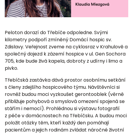
Peloton dorazí do Třebíče odpoledne. Svými
kilometry podpoří zmíněný Domácí hospic sv.
Zdislavy. Veřejnost zveme na cyklosraz v Krahulově a
společný dojezd k zázemí hospice v ul. Gen Sochora
705, kde bude živá kapela, dobroty z udírny i limo a
pivko.
Třebíčská zastávka dává prostor osobnímu setkání
s členy zdejšího hospicového týmu. Návštěvníci si
rovněž budou moci vyzkoušet gerontooblek (věrně
přibližuje pohybová a smyslová omezení spojená se
stářím i nemocí). Prohlédnou si výstavu fotografií
z péče v domácnostech na Třebíčsku. A budou moci
položit otázky těm, kteří každý den pomáhají
pacientům a jejich rodinám zvládat náročné životní