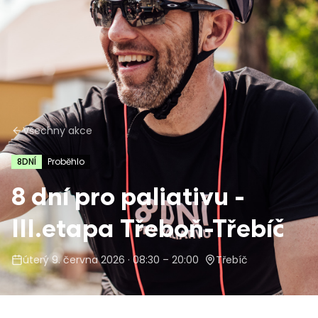
Všechny akce
8DNÍ
Proběhlo
8 dní pro paliativu -
III.etapa Třeboň-Třebíč
úterý 9. června 2026
· 08:30 – 20:00
Třebíč