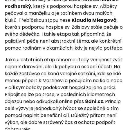
Podhorský
, který s podporou hospice sv. Alžběty
pečoval o manželku a je tatínkem dvou malých
kluků. Třebíčskou stopu nese
Klaudia Miezgová
,
která s podporou hospice sv. Zdislavy stále pečuje o
svého dědečka. I tahle etapa tak připomíná, že
paliativní péče není abstraktní téma, ale konkrétní
pomoc rodinám v okamžicích, kdy je nejvíc potřeba.
Jako u ostatních etap chceme i tady veřejnost zvát
nejen k darování, ale i k pohybu a osobní účasti. Na
každé zastávce se koná veřejné setkání, kde se lidé
mohou připojit k Martinovi a pečujícím na kole nebo
v cíli symbolicky poděkovat hospici za jeho práci.
Připojit se lze po trase, v posledních kilometrech
dojezdu nebo odkudkoli online přes
8dni.cz
. Princip
celé výzvy je jednoduchý: hýbat se společně a tím
pomoci naplnit benefiční cíl. Důležitý přitom není
výkon, ale dobře strávený čas a ochota podpořit
dobrou věc.