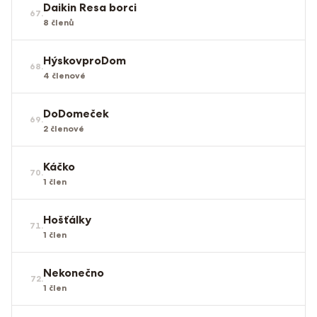
Daikin Resa borci
67
.
8
členů
HýskovproDom
68
.
4
členové
DoDomeček
69
.
2
členové
Káčko
70
.
1
člen
Hošťálky
71
.
1
člen
Nekonečno
72
.
1
člen