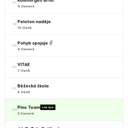
Kollmorgen Brno
37
.
4
členové
Peloton naděje
38
.
10
členů
Pohyb spojuje ✌️
39
.
4
členové
VITAE
40
.
7
členů
Běžecká škola
41
.
6
členů
Pino Team
váš tým
42
.
2
členové