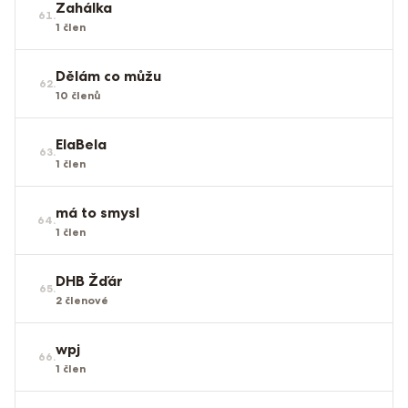
Zahálka
61
.
1
člen
Dělám co můžu
62
.
10
členů
ElaBela
63
.
1
člen
má to smysl
64
.
1
člen
DHB Žďár
65
.
2
členové
wpj
66
.
1
člen