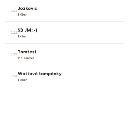
Jožkovic
121
.
1
člen
SB JM :-)
122
.
1
člen
Tomtest
123
.
2
členové
Wattové tampónky
124
.
1
člen