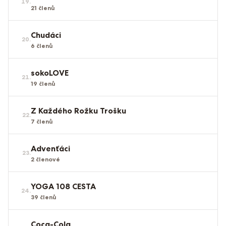
19
.
21
členů
Chudáci
20
.
6
členů
sokoLOVE
21
.
19
členů
Z Každého Rožku Trošku
22
.
7
členů
Advenťáci
23
.
2
členové
YOGA 108 CESTA
24
.
39
členů
Coca-Cola