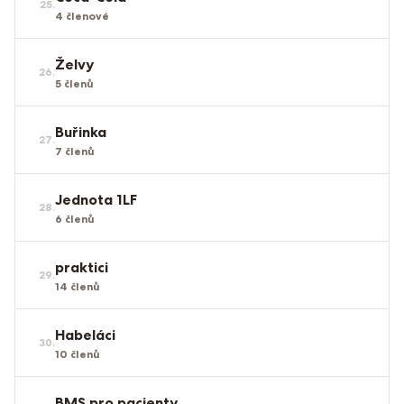
25
.
4
členové
Želvy
26
.
5
členů
Buřinka
27
.
7
členů
Jednota 1LF
28
.
6
členů
praktici
29
.
14
členů
Habeláci
30
.
10
členů
BMS pro pacienty