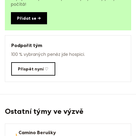
počítá!
Přidat se →
Podpořit tým
100 % vybraných peněz jde hospici.
Přispět nyní ♡
Ostatní týmy ve výzvě
Camino Berušky
1
.