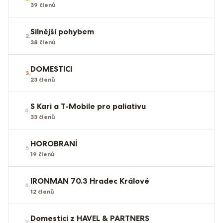
39
členů
Silnější pohybem
2
.
38
členů
DOMESTICI
3
.
23
členů
S Kari a T-Mobile pro paliativu
4
.
33
členů
HOROBRANÍ
5
.
19
členů
IRONMAN 70.3 Hradec Králové
6
.
12
členů
Domestici z HAVEL & PARTNERS
7
.