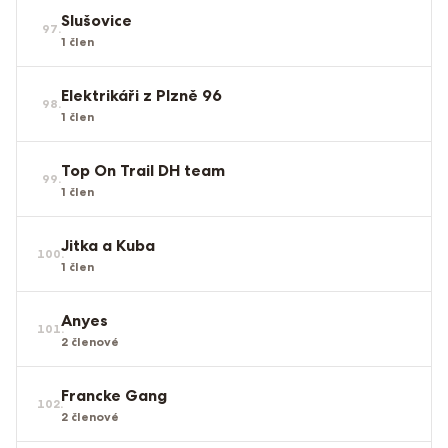
Slušovice
97
.
1
člen
Elektrikáři z Plzně 96
98
.
1
člen
Top On Trail DH team
99
.
1
člen
Jitka a Kuba
100
.
1
člen
Anyes
101
.
2
členové
Francke Gang
102
.
2
členové