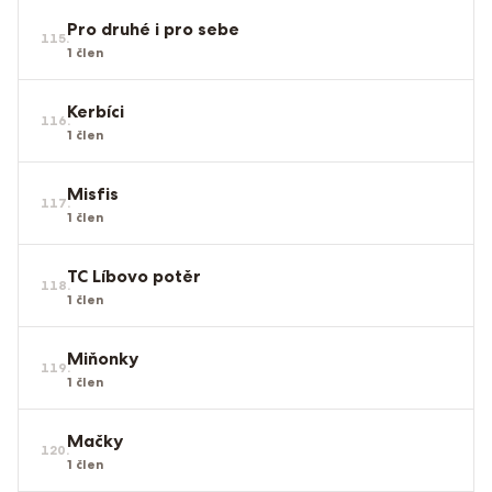
Pro druhé i pro sebe
115
.
1
člen
Kerbíci
116
.
1
člen
Misfis
117
.
1
člen
TC Líbovo potěr
118
.
1
člen
Miňonky
119
.
1
člen
Mačky
120
.
1
člen