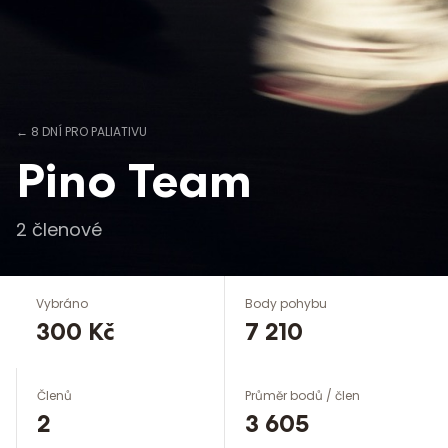
←
8 DNÍ PRO PALIATIVU
Pino Team
2
členové
Vybráno
Body pohybu
300 Kč
7 210
Členů
Průměr bodů / člen
2
3 605