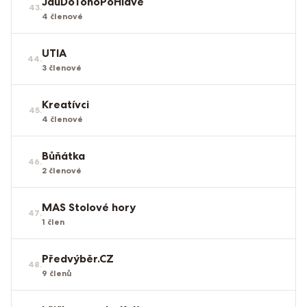
JduDoTohoPoHlavě
43
.
4
členové
UTIA
44
.
3
členové
Kreatívci
45
.
4
členové
Bůňátka
46
.
2
členové
MAS Stolové hory
47
.
1
člen
Předvýběr.CZ
48
.
9
členů