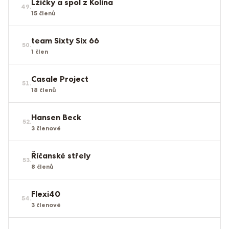
Lžičky a spol z Kolína
49
.
15
členů
team Sixty Six 66
50
.
1
člen
Casale Project
51
.
18
členů
Hansen Beck
52
.
3
členové
Říčanské střely
53
.
8
členů
Flexi40
54
.
3
členové