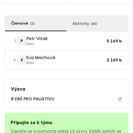
Členové
Aktivity
(
2
)
(
65
)
Petr Vlček
1
.
P
5 169
b
dnes
Eva Machová
2
.
E
2 169
b
dnes
Výzva
8 DNÍ PRO PALIATIVU
Připojte se k týmu
Zapojte se a pomozte splnit cíl výzvy. Každý pohyb se