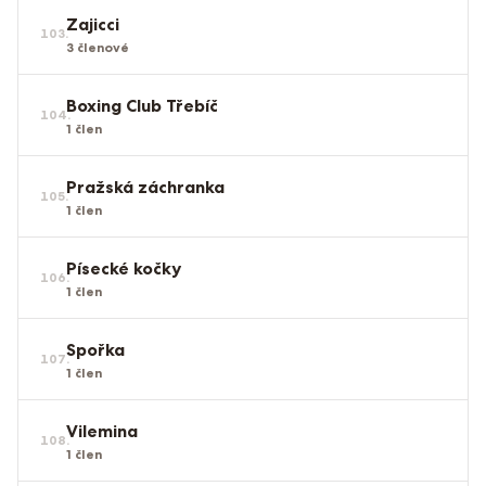
Zajicci
103
.
3
členové
Boxing Club Třebíč
104
.
1
člen
Pražská záchranka
105
.
1
člen
Písecké kočky
106
.
1
člen
Spořka
107
.
1
člen
Vilemina
108
.
1
člen