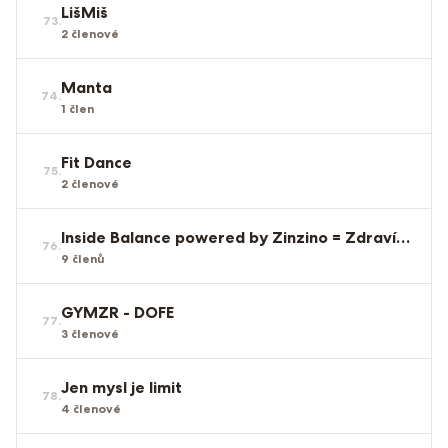
LišMiš
73
.
2
členové
Manta
74
.
1
člen
Fit Dance
75
.
2
členové
Inside Balance powered by Zinzino = Zdraví zevnitř
76
.
9
členů
GYMZR - DOFE
77
.
3
členové
Jen mysl je limit
78
.
4
členové