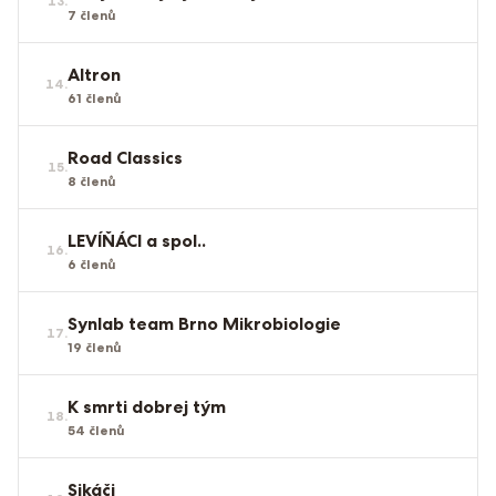
13
.
7
členů
Altron
14
.
61
členů
Road Classics
15
.
8
členů
LEVÍŇÁCI a spol..
16
.
6
členů
Synlab team Brno Mikrobiologie
17
.
19
členů
K smrti dobrej tým
18
.
54
členů
Sikáči