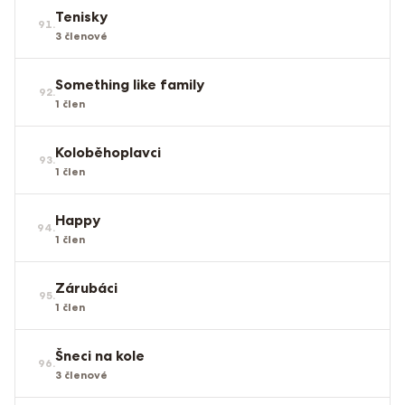
Tenisky
91
.
3
členové
Something like family
92
.
1
člen
Koloběhoplavci
93
.
1
člen
Happy
94
.
1
člen
Zárubáci
95
.
1
člen
Šneci na kole
96
.
3
členové