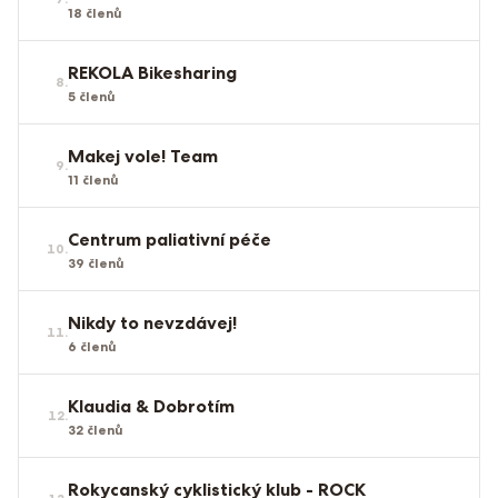
18
členů
REKOLA Bikesharing
8
.
5
členů
Makej vole! Team
9
.
11
členů
Centrum paliativní péče
10
.
39
členů
Nikdy to nevzdávej!
11
.
6
členů
Klaudia & Dobrotím
12
.
32
členů
Rokycanský cyklistický klub - ROCK