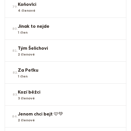
Koňovlci
79
.
4
členové
Jinak to nejde
80
.
1
člen
Tým Šelichovi
81
.
2
členové
Za Peťku
82
.
1
člen
Kozí běžci
83
.
3
členové
Jenom chci bejt 🩷💚
84
.
2
členové