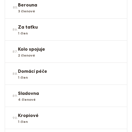
Berouna
85
.
3
členové
Za taťku
86
.
1
člen
Kolo spojuje
87
.
2
členové
Domácí péče
88
.
1
člen
Sladovna
89
.
4
členové
Kropiové
90
.
1
člen