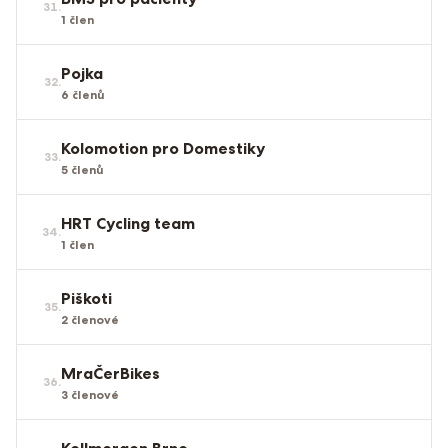
31
.
1
člen
Pojka
32
.
6
členů
Kolomotion pro Domestiky
33
.
5
členů
HRT Cycling team
34
.
1
člen
Piškoti
35
.
2
členové
MraČerBikes
36
.
3
členové