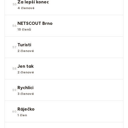
Za lepší konec
55
.
4
členové
NETSCOUT Brno
56
.
15
členů
Turisti
57
.
2
členové
Jen tak
58
.
2
členové
Rychlíci
59
.
3
členové
Ráječko
60
.
1
člen