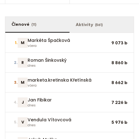
Členové
Aktivity
(
11
)
(
561
)
Markéta Špačková
1
.
M
9 073
b
včera
Roman Šinkovský
2
.
R
8 860
b
dnes
marketa.kretinska Křetínská
3
.
M
8 662
b
včera
Jan Fibikar
4
.
J
7 226
b
dnes
Vendula Vítovcová
5
.
V
5 976
b
dnes