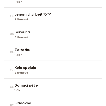
1
člen
Jenom chci bejt 🩷💚
84
.
2
členové
Berouna
85
.
3
členové
Za taťku
86
.
1
člen
Kolo spojuje
87
.
2
členové
Domácí péče
88
.
1
člen
Sladovna
89
.