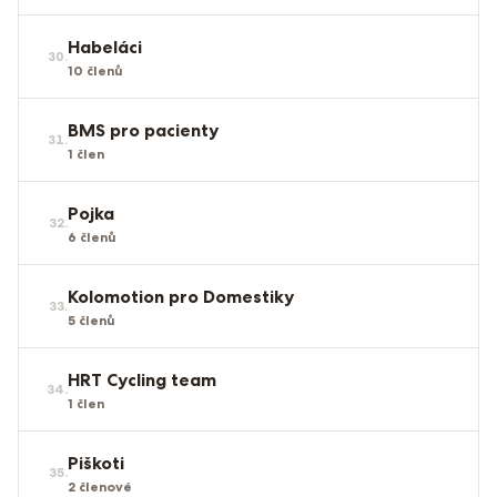
Habeláci
30
.
10
členů
BMS pro pacienty
31
.
1
člen
Pojka
32
.
6
členů
Kolomotion pro Domestiky
33
.
5
členů
HRT Cycling team
34
.
1
člen
Piškoti
35
.
2
členové