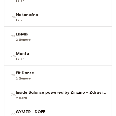
1
člen
Nekonečno
72
.
1
člen
LišMiš
73
.
2
členové
Manta
74
.
1
člen
Fit Dance
75
.
2
členové
Inside Balance powered by Zinzino = Zdraví zevnitř
76
.
9
členů
GYMZR - DOFE
77
.