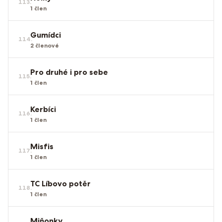
113
.
1
člen
Gumídci
114
.
2
členové
Pro druhé i pro sebe
115
.
1
člen
Kerbíci
116
.
1
člen
Misfis
117
.
1
člen
TC Líbovo potěr
118
.
1
člen
Miňonky