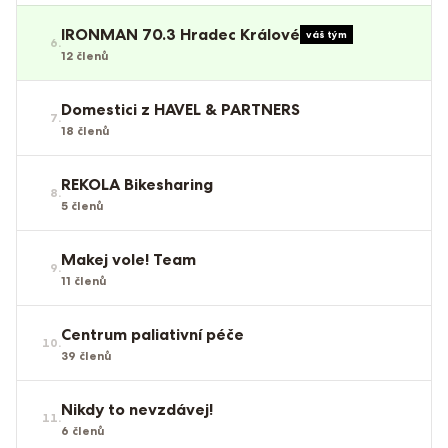
IRONMAN 70.3 Hradec Králové
váš tým
6
.
12
členů
Domestici z HAVEL & PARTNERS
7
.
18
členů
REKOLA Bikesharing
8
.
5
členů
Makej vole! Team
9
.
11
členů
Centrum paliativní péče
10
.
39
členů
Nikdy to nevzdávej!
11
.
6
členů