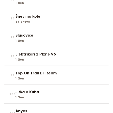
1
člen
Šneci na kole
96
.
3
členové
Slušovice
97
.
1
člen
Elektrikáři z Plzně 96
98
.
1
člen
Top On Trail DH team
99
.
1
člen
Jitka a Kuba
100
.
1
člen
Anyes
101
.