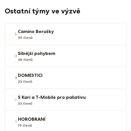
Ostatní týmy ve výzvě
Camino Berušky
1
.
39
členů
Silnější pohybem
2
.
38
členů
DOMESTICI
3
.
23
členů
S Kari a T-Mobile pro paliativu
4
.
33
členů
HOROBRANÍ
5
.
19
členů