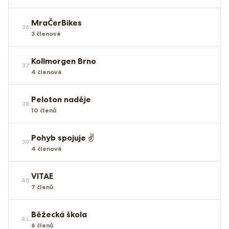
MraČerBikes
36
.
3
členové
Kollmorgen Brno
37
.
4
členové
Peloton naděje
38
.
10
členů
Pohyb spojuje ✌️
39
.
4
členové
VITAE
40
.
7
členů
Běžecká škola
41
.
6
členů