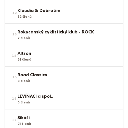
Klaudia & Dobrotím
12
.
32
členů
Rokycanský cyklistický klub - ROCK
13
.
7
členů
Altron
14
.
61
členů
Road Classics
15
.
8
členů
LEVÍŇÁCI a spol..
16
.
6
členů
Sikáči
17
.
21
členů