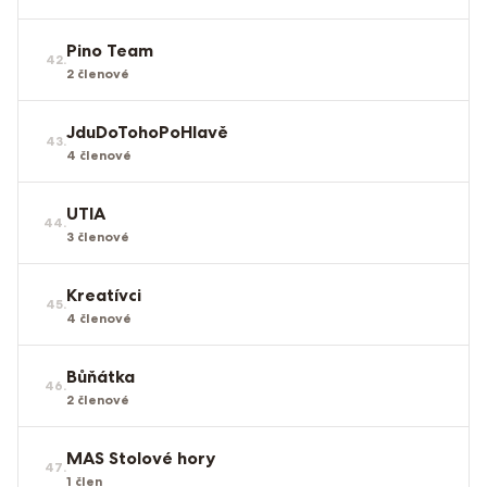
Pino Team
42
.
2
členové
JduDoTohoPoHlavě
43
.
4
členové
UTIA
44
.
3
členové
Kreatívci
45
.
4
členové
Bůňátka
46
.
2
členové
MAS Stolové hory
47
.
1
člen