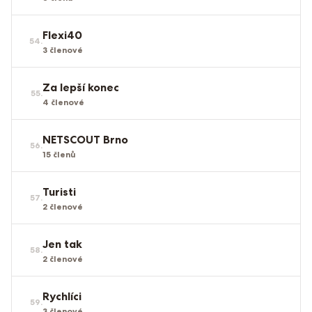
Flexi40
54
.
3
členové
Za lepší konec
55
.
4
členové
NETSCOUT Brno
56
.
15
členů
Turisti
57
.
2
členové
Jen tak
58
.
2
členové
Rychlíci
59
.
3
členové