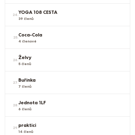
YOGA 108 CESTA
24
.
39
členů
Coca-Cola
25
.
4
členové
Želvy
26
.
5
členů
Buřinka
27
.
7
členů
Jednota 1LF
28
.
6
členů
praktici
29
.
14
členů