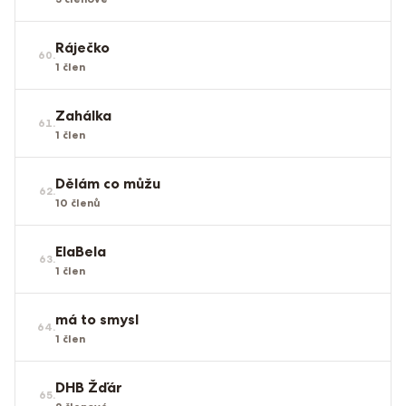
Ráječko
60
.
1
člen
Zahálka
61
.
1
člen
Dělám co můžu
62
.
10
členů
ElaBela
63
.
1
člen
má to smysl
64
.
1
člen
DHB Žďár
65
.