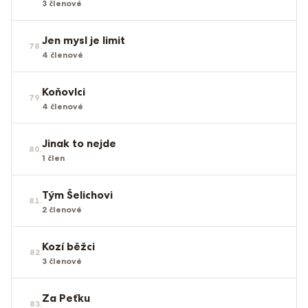
3
členové
Jen mysl je limit
78
.
4
členové
Koňovlci
79
.
4
členové
Jinak to nejde
80
.
1
člen
Tým Šelichovi
81
.
2
členové
Kozí běžci
82
.
3
členové
Za Peťku
83
.