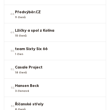
Předvýběr.CZ
48
.
9
členů
Lžičky a spol z Kolína
49
.
15
členů
team Sixty Six 66
50
.
1
člen
Casale Project
51
.
18
členů
Hansen Beck
52
.
3
členové
Říčanské střely
53
.
8
členů