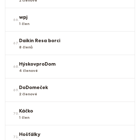
2
členové
wpj
66
.
1
člen
Daikin Resa borci
67
.
8
členů
HýskovproDom
68
.
4
členové
DoDomeček
69
.
2
členové
Káčko
70
.
1
člen
Hošťálky
71
.