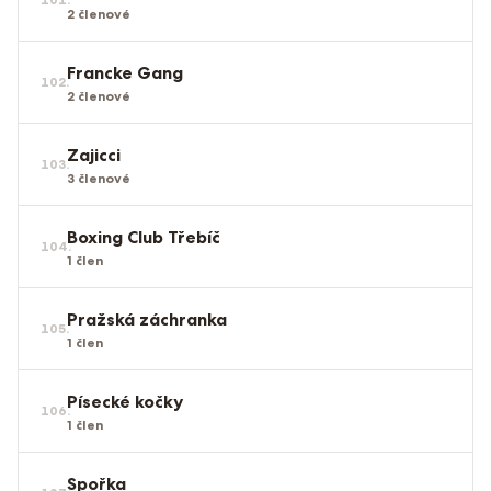
2
členové
Francke Gang
102
.
2
členové
Zajicci
103
.
3
členové
Boxing Club Třebíč
104
.
1
člen
Pražská záchranka
105
.
1
člen
Písecké kočky
106
.
1
člen
Spořka