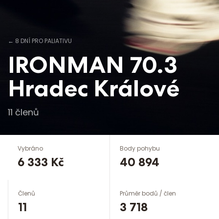
←
8 DNÍ PRO PALIATIVU
IRONMAN 70.3
Hradec Králové
11
členů
Vybráno
Body pohybu
6 333 Kč
40 894
Členů
Průměr bodů / člen
11
3 718