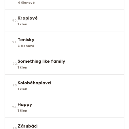
4
členové
Kropiové
90
.
1
člen
Tenisky
91
.
3
členové
Something like family
92
.
1
člen
Koloběhoplavci
93
.
1
člen
Happy
94
.
1
člen
Zárubáci
95
.