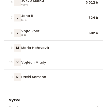
Jakub Muška
6
.
J
3 012
b
včera
Jana R
7
.
J
724
b
13. 6.
Vojta Poriz
8
.
V
382
b
6. 6.
Maria Hořavová
9
.
M
Vojtěch Mladý
10
.
V
David Samson
11
.
D
Výzva