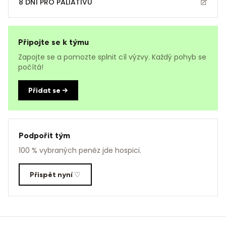
8 DNÍ PRO PALIATIVU
Připojte se k týmu
Zapojte se a pomozte splnit cíl výzvy. Každý pohyb se
počítá!
Přidat se →
Podpořit tým
100 % vybraných peněz jde hospici.
Přispět nyní ♡