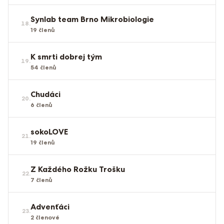
Synlab team Brno Mikrobiologie
18
.
19
členů
K smrti dobrej tým
19
.
54
členů
Chudáci
20
.
6
členů
sokoLOVE
21
.
19
členů
Z Každého Rožku Trošku
22
.
7
členů
Advenťáci
23
.
2
členové