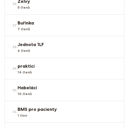
Želvy
26
.
5
členů
Buřinka
27
.
7
členů
Jednota 1LF
28
.
6
členů
praktici
29
.
14
členů
Habeláci
30
.
10
členů
BMS pro pacienty
31
.
1
člen