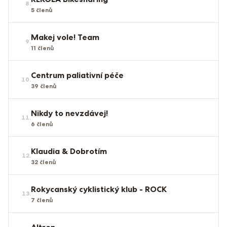
8
.
5
členů
Makej vole! Team
9
.
11
členů
Centrum paliativní péče
10
.
39
členů
Nikdy to nevzdávej!
11
.
6
členů
Klaudia & Dobrotím
12
.
32
členů
Rokycanský cyklistický klub - ROCK
13
.
7
členů