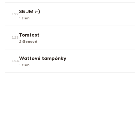
SB JM :-)
122
.
1
člen
Tomtest
123
.
2
členové
Wattové tampónky
124
.
1
člen