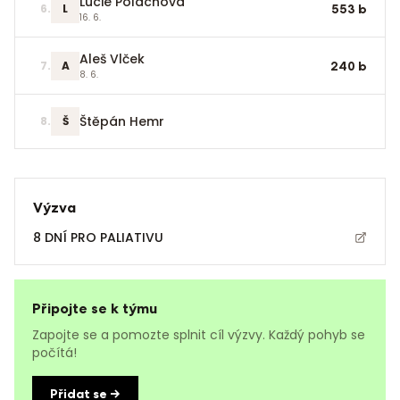
Lucie Poláchová
6
.
L
553
b
16. 6.
Aleš Vlček
7
.
A
240
b
8. 6.
Štěpán Hemr
8
.
Š
Výzva
8 DNÍ PRO PALIATIVU
Připojte se k týmu
Zapojte se a pomozte splnit cíl výzvy. Každý pohyb se
počítá!
Přidat se →