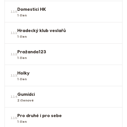
Domestici HK
110
.
1
člen
Hradecký klub veslařů
111
.
1
člen
Pražanda123
112
.
1
člen
Holky
113
.
1
člen
Gumídci
114
.
2
členové
Pro druhé i pro sebe
115
.
1
člen