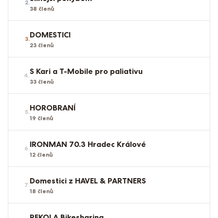
2
.
38
členů
DOMESTICI
3
.
23
členů
S Kari a T-Mobile pro paliativu
4
.
33
členů
HOROBRANÍ
5
.
19
členů
IRONMAN 70.3 Hradec Králové
6
.
12
členů
Domestici z HAVEL & PARTNERS
7
.
18
členů
REKOLA Bikesharing