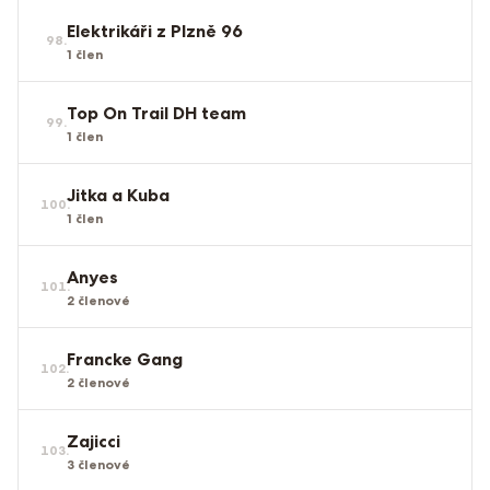
Elektrikáři z Plzně 96
98
.
1
člen
Top On Trail DH team
99
.
1
člen
Jitka a Kuba
100
.
1
člen
Anyes
101
.
2
členové
Francke Gang
102
.
2
členové
Zajicci
103
.
3
členové