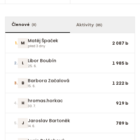
Členové
Aktivity
(
8
)
(
85
)
Matěj Špaček
1
.
M
2 087
b
před 3 dny
Libor Boubín
2
.
L
1 985
b
25. 6.
Barbora Začalová
3
.
B
1 222
b
15. 6.
hromas.horkac
4
.
H
919
b
30. 7.
Jaroslav Bartoněk
5
.
J
789
b
14. 6.