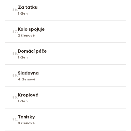
Za taťku
86
.
1
člen
Kolo spojuje
87
.
2
členové
Domácí péče
88
.
1
člen
Sladovna
89
.
4
členové
Kropiové
90
.
1
člen
Tenisky
91
.
3
členové