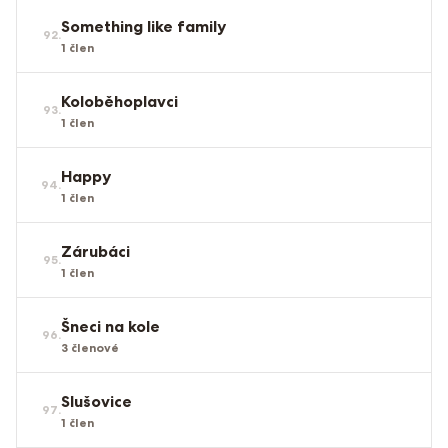
Something like family
92
.
1
člen
Koloběhoplavci
93
.
1
člen
Happy
94
.
1
člen
Zárubáci
95
.
1
člen
Šneci na kole
96
.
3
členové
Slušovice
97
.
1
člen