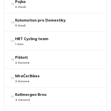
Pojka
32
.
6
členů
Kolomotion pro Domestiky
33
.
5
členů
HRT Cycling team
34
.
1
člen
Piškoti
35
.
2
členové
MraČerBikes
36
.
3
členové
Kollmorgen Brno
37
.
4
členové