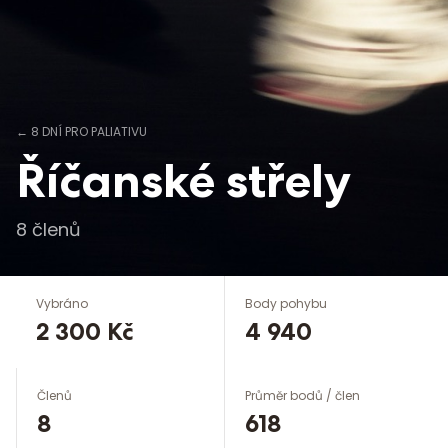
←
8 DNÍ PRO PALIATIVU
Říčanské střely
8
členů
Vybráno
Body pohybu
2 300 Kč
4 940
Členů
Průměr bodů / člen
8
618