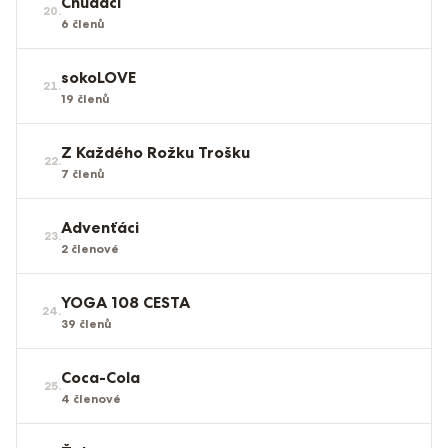
Chudáci
20
.
6
členů
sokoLOVE
21
.
19
členů
Z Každého Rožku Trošku
22
.
7
členů
Advenťáci
23
.
2
členové
YOGA 108 CESTA
24
.
39
členů
Coca-Cola
25
.
4
členové