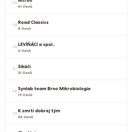
Altron
14
.
61
členů
Road Classics
15
.
8
členů
LEVÍŇÁCI a spol..
16
.
6
členů
Sikáči
17
.
21
členů
Synlab team Brno Mikrobiologie
18
.
19
členů
K smrti dobrej tým
19
.
54
členů