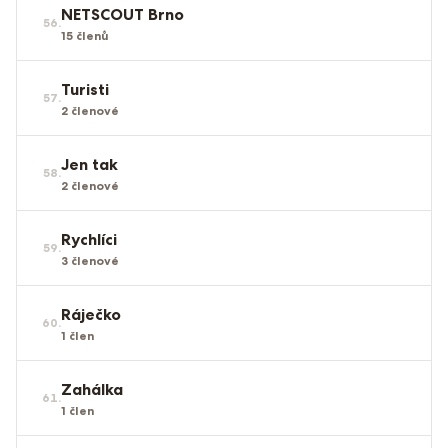
NETSCOUT Brno
56
.
15
členů
Turisti
57
.
2
členové
Jen tak
58
.
2
členové
Rychlíci
59
.
3
členové
Ráječko
60
.
1
člen
Zahálka
61
.
1
člen