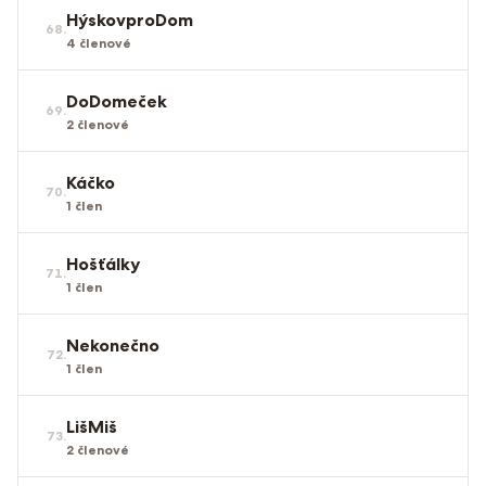
HýskovproDom
68
.
4
členové
DoDomeček
69
.
2
členové
Káčko
70
.
1
člen
Hošťálky
71
.
1
člen
Nekonečno
72
.
1
člen
LišMiš
73
.
2
členové