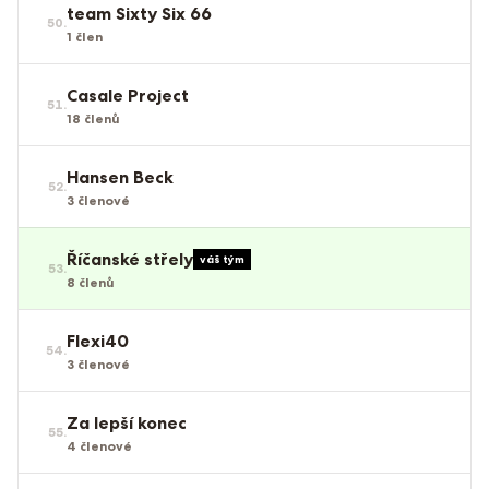
team Sixty Six 66
50
.
1
člen
Casale Project
51
.
18
členů
Hansen Beck
52
.
3
členové
Říčanské střely
váš tým
53
.
8
členů
Flexi40
54
.
3
členové
Za lepší konec
55
.
4
členové