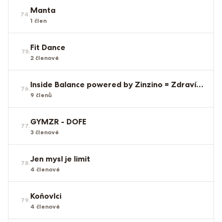
Manta
74
.
1
člen
Fit Dance
75
.
2
členové
Inside Balance powered by Zinzino = Zdraví zevnitř
76
.
9
členů
GYMZR - DOFE
77
.
3
členové
Jen mysl je limit
78
.
4
členové
Koňovlci
79
.
4
členové