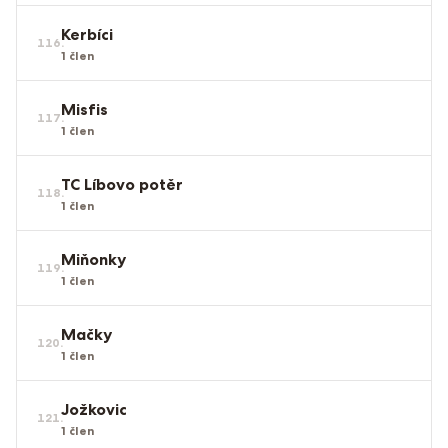
Kerbíci
116
.
1
člen
Misfis
117
.
1
člen
TC Líbovo potěr
118
.
1
člen
Miňonky
119
.
1
člen
Mačky
120
.
1
člen
Jožkovic
121
.
1
člen