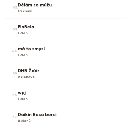
Dělám co můžu
62
.
10
členů
ElaBela
63
.
1
člen
má to smysl
64
.
1
člen
DHB Žďár
65
.
2
členové
wpj
66
.
1
člen
Daikin Resa borci
67
.
8
členů