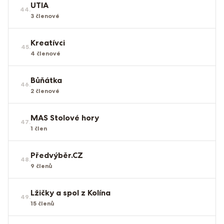
UTIA
44
.
3
členové
Kreatívci
45
.
4
členové
Bůňátka
46
.
2
členové
MAS Stolové hory
47
.
1
člen
Předvýběr.CZ
48
.
9
členů
Lžičky a spol z Kolína
49
.
15
členů