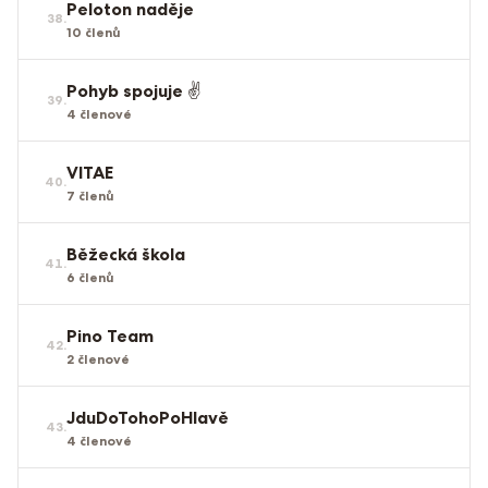
Peloton naděje
38
.
10
členů
Pohyb spojuje ✌️
39
.
4
členové
VITAE
40
.
7
členů
Běžecká škola
41
.
6
členů
Pino Team
42
.
2
členové
JduDoTohoPoHlavě
43
.
4
členové