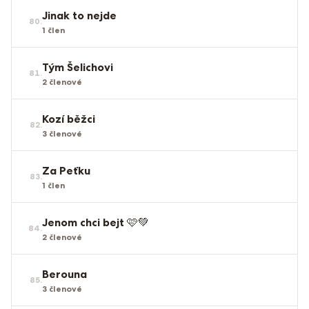
Jinak to nejde
80
.
1
člen
Tým Šelichovi
81
.
2
členové
Kozí běžci
82
.
3
členové
Za Peťku
83
.
1
člen
Jenom chci bejt 🩷💚
84
.
2
členové
Berouna
85
.
3
členové