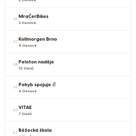
MraČerBikes
36
.
3
členové
Kollmorgen Brno
37
.
4
členové
Peloton naděje
38
.
10
členů
Pohyb spojuje ✌️
39
.
4
členové
VITAE
40
.
7
členů
Běžecká škola
41
.