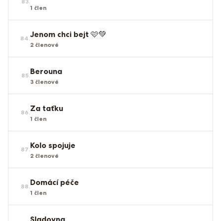
83
.
1
člen
Jenom chci bejt 🩷💚
84
.
2
členové
Berouna
85
.
3
členové
Za taťku
86
.
1
člen
Kolo spojuje
87
.
2
členové
Domácí péče
88
.
1
člen
Sladovna