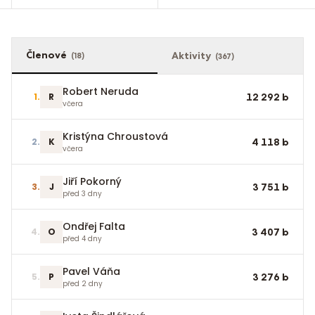
Členové
Aktivity
(
18
)
(
367
)
Robert Neruda
1
.
R
12 292
b
včera
Kristýna Chroustová
2
.
K
4 118
b
včera
Jiří Pokorný
3
.
J
3 751
b
před 3 dny
Ondřej Falta
4
.
O
3 407
b
před 4 dny
Pavel Váňa
5
.
P
3 276
b
před 2 dny