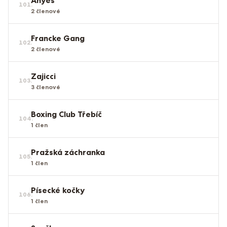
Anyes
101
.
2
členové
Francke Gang
102
.
2
členové
Zajicci
103
.
3
členové
Boxing Club Třebíč
104
.
1
člen
Pražská záchranka
105
.
1
člen
Písecké kočky
106
.
1
člen