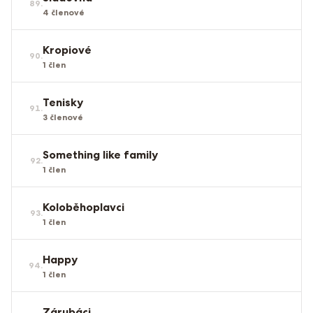
89
.
4
členové
Kropiové
90
.
1
člen
Tenisky
91
.
3
členové
Something like family
92
.
1
člen
Koloběhoplavci
93
.
1
člen
Happy
94
.
1
člen
Zárubáci