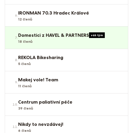
IRONMAN 70.3 Hradec Králové
6
.
12
členů
Domestici z HAVEL & PARTNERS
váš tým
7
.
18
členů
REKOLA Bikesharing
8
.
5
členů
Makej vole! Team
9
.
11
členů
Centrum paliativní péče
10
.
39
členů
Nikdy to nevzdávej!
11
.
6
členů