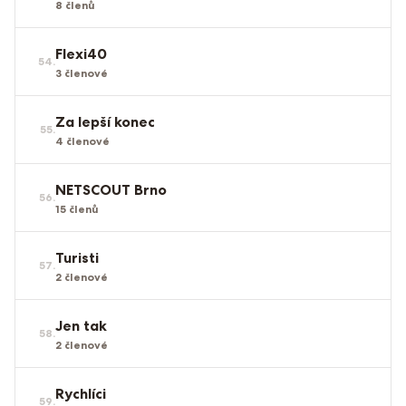
8
členů
Flexi40
54
.
3
členové
Za lepší konec
55
.
4
členové
NETSCOUT Brno
56
.
15
členů
Turisti
57
.
2
členové
Jen tak
58
.
2
členové
Rychlíci
59
.