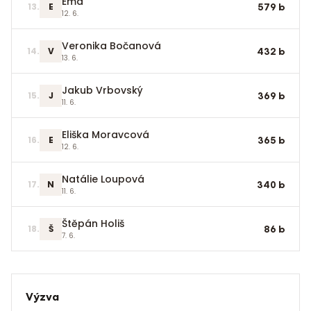
Ema
13
.
E
579
b
12. 6.
Veronika Bočanová
14
.
V
432
b
13. 6.
Jakub Vrbovský
15
.
J
369
b
11. 6.
Eliška Moravcová
16
.
E
365
b
12. 6.
Natálie Loupová
17
.
N
340
b
11. 6.
Štěpán Holiš
18
.
Š
86
b
7. 6.
Výzva