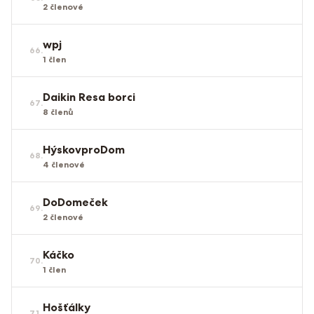
2
členové
wpj
66
.
1
člen
Daikin Resa borci
67
.
8
členů
HýskovproDom
68
.
4
členové
DoDomeček
69
.
2
členové
Káčko
70
.
1
člen
Hošťálky
71
.