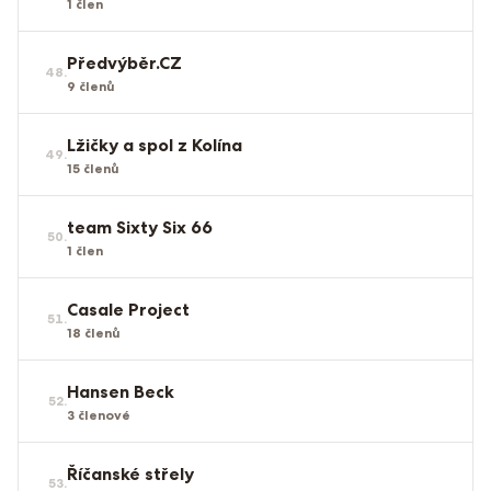
1
člen
Předvýběr.CZ
48
.
9
členů
Lžičky a spol z Kolína
49
.
15
členů
team Sixty Six 66
50
.
1
člen
Casale Project
51
.
18
členů
Hansen Beck
52
.
3
členové
Říčanské střely
53
.