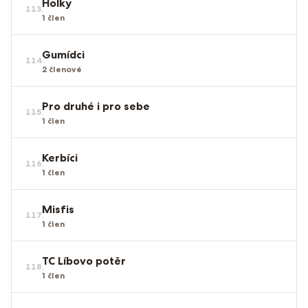
Holky
113
.
1
člen
Gumídci
114
.
2
členové
Pro druhé i pro sebe
115
.
1
člen
Kerbíci
116
.
1
člen
Misfis
117
.
1
člen
TC Líbovo potěr
118
.
1
člen