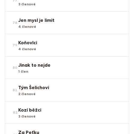
77
.
3
členové
Jen mysl je limit
78
.
4
členové
Koňovlci
79
.
4
členové
Jinak to nejde
80
.
1
člen
Tým Šelichovi
81
.
2
členové
Kozí běžci
82
.
3
členové
Za Peťku