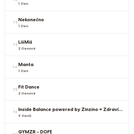
1
člen
Nekonečno
72
.
1
člen
LišMiš
73
.
2
členové
Manta
74
.
1
člen
Fit Dance
75
.
2
členové
Inside Balance powered by Zinzino = Zdraví zevnitř
76
.
9
členů
GYMZR - DOFE