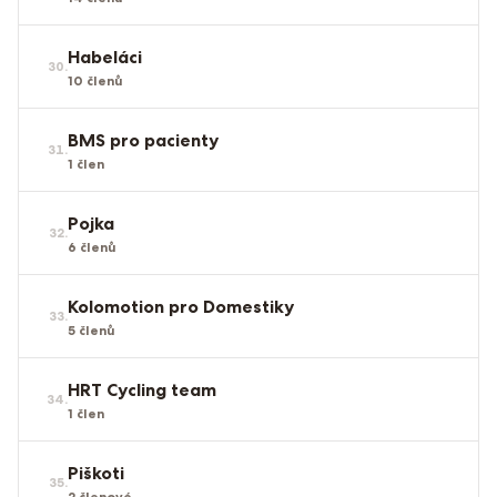
Habeláci
30
.
10
členů
BMS pro pacienty
31
.
1
člen
Pojka
32
.
6
členů
Kolomotion pro Domestiky
33
.
5
členů
HRT Cycling team
34
.
1
člen
Piškoti
35
.
2
členové