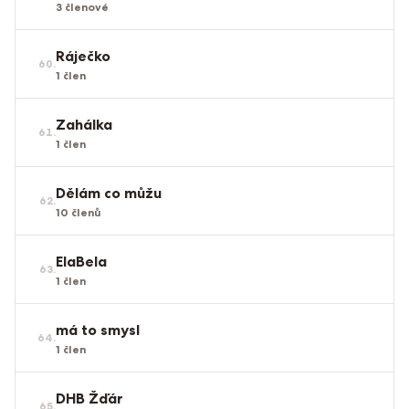
3
členové
Ráječko
60
.
1
člen
Zahálka
61
.
1
člen
Dělám co můžu
62
.
10
členů
ElaBela
63
.
1
člen
má to smysl
64
.
1
člen
DHB Žďár
65
.