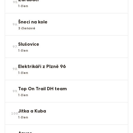
95
.
1
člen
Šneci na kole
96
.
3
členové
Slušovice
97
.
1
člen
Elektrikáři z Plzně 96
98
.
1
člen
Top On Trail DH team
99
.
1
člen
Jitka a Kuba
100
.
1
člen