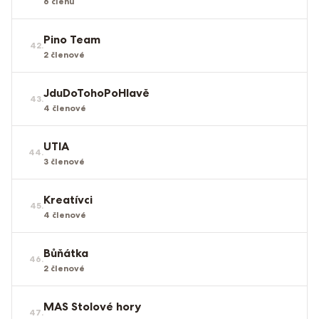
6
členů
Pino Team
42
.
2
členové
JduDoTohoPoHlavě
43
.
4
členové
UTIA
44
.
3
členové
Kreatívci
45
.
4
členové
Bůňátka
46
.
2
členové
MAS Stolové hory
47
.