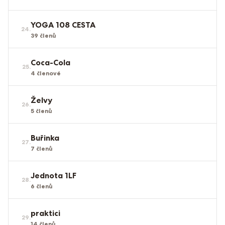
YOGA 108 CESTA
24
.
39
členů
Coca-Cola
25
.
4
členové
Želvy
26
.
5
členů
Buřinka
27
.
7
členů
Jednota 1LF
28
.
6
členů
praktici
29
.
14
členů