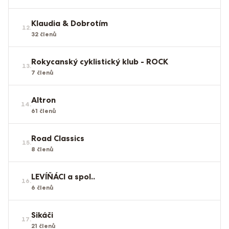
Klaudia & Dobrotím
12
.
32
členů
Rokycanský cyklistický klub - ROCK
13
.
7
členů
Altron
14
.
61
členů
Road Classics
15
.
8
členů
LEVÍŇÁCI a spol..
16
.
6
členů
Sikáči
17
.
21
členů