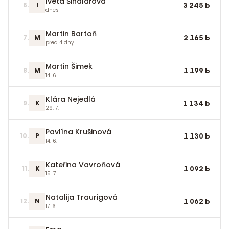
Iveta Šindlářová
6
.
I
3 245
b
dnes
Martin Bartoň
7
.
M
2 165
b
před 4 dny
Martin Šimek
8
.
M
1 199
b
14. 6.
Klára Nejedlá
9
.
K
1 134
b
29. 7.
Pavlína Krušinová
10
.
P
1 130
b
14. 6.
Kateřina Vavroňová
11
.
K
1 092
b
15. 7.
Natalija Traurigová
12
.
N
1 062
b
17. 6.