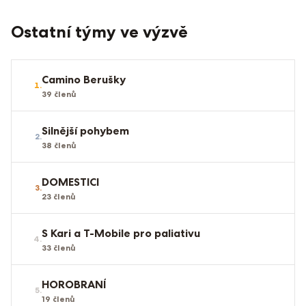
Ostatní týmy ve výzvě
Camino Berušky
1
.
39
členů
Silnější pohybem
2
.
38
členů
DOMESTICI
3
.
23
členů
S Kari a T-Mobile pro paliativu
4
.
33
členů
HOROBRANÍ
5
.
19
členů