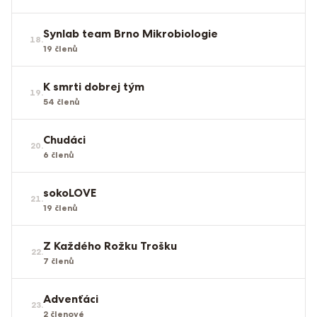
Synlab team Brno Mikrobiologie
18
.
19
členů
K smrti dobrej tým
19
.
54
členů
Chudáci
20
.
6
členů
sokoLOVE
21
.
19
členů
Z Každého Rožku Trošku
22
.
7
členů
Advenťáci
23
.
2
členové