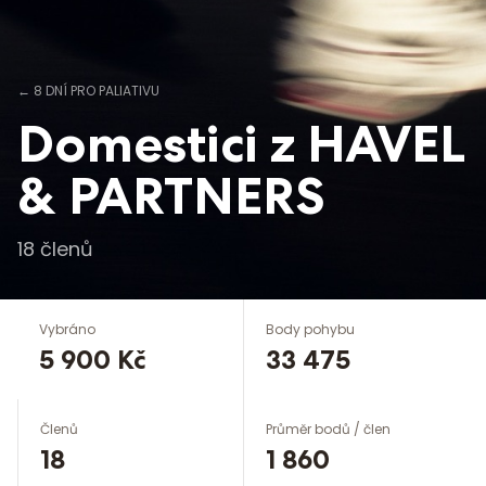
←
8 DNÍ PRO PALIATIVU
Domestici z HAVEL
& PARTNERS
18
členů
Vybráno
Body pohybu
5 900 Kč
33 475
Členů
Průměr bodů / člen
18
1 860