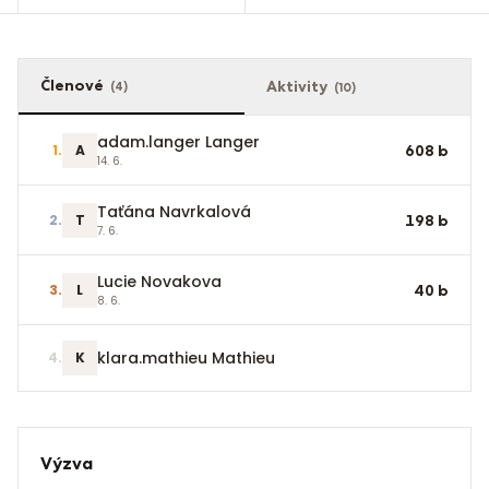
Členové
Aktivity
(
4
)
(
10
)
adam.langer Langer
1
.
A
608
b
14. 6.
Taťána Navrkalová
2
.
T
198
b
7. 6.
Lucie Novakova
3
.
L
40
b
8. 6.
klara.mathieu Mathieu
4
.
K
Výzva