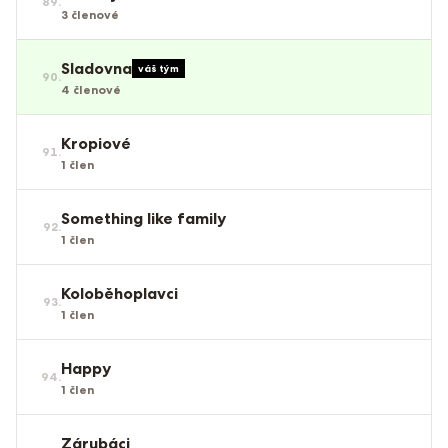
89
.
3
členové
Sladovna
váš tým
90
.
4
členové
Kropiové
91
.
1
člen
Something like family
92
.
1
člen
Koloběhoplavci
93
.
1
člen
Happy
94
.
1
člen
Zárubáci