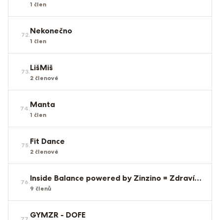
1
člen
Nekonečno
72
.
1
člen
LišMiš
73
.
2
členové
Manta
74
.
1
člen
Fit Dance
75
.
2
členové
Inside Balance powered by Zinzino = Zdraví zevnitř
76
.
9
členů
GYMZR - DOFE
77
.