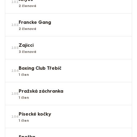
101
.
2
členové
Francke Gang
102
.
2
členové
Zajicci
103
.
3
členové
Boxing Club Třebíč
104
.
1
člen
Pražská záchranka
105
.
1
člen
Písecké kočky
106
.
1
člen
Spořka