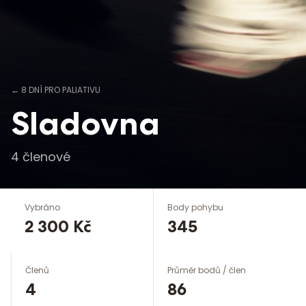
←
8 DNÍ PRO PALIATIVU
Sladovna
4
členové
Vybráno
Body pohybu
2 300 Kč
345
Členů
Průměr bodů / člen
4
86