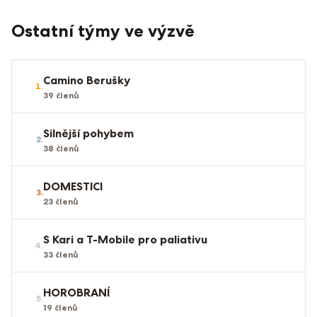
Ostatní týmy ve výzvě
Camino Berušky
1
.
39
členů
Silnější pohybem
2
.
38
členů
DOMESTICI
3
.
23
členů
S Kari a T-Mobile pro paliativu
4
.
33
členů
HOROBRANÍ
5
.
19
členů