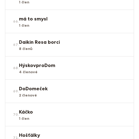
1
člen
má to smysl
66
.
1
člen
Daikin Resa borci
67
.
8
členů
HýskovproDom
68
.
4
členové
DoDomeček
69
.
2
členové
Káčko
70
.
1
člen
Hošťálky
71
.