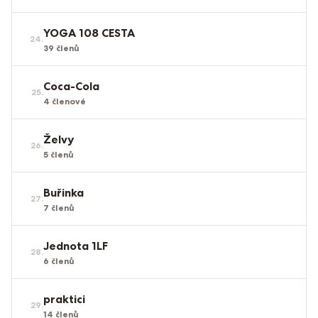
YOGA 108 CESTA
24
.
39
členů
Coca-Cola
25
.
4
členové
Želvy
26
.
5
členů
Buřinka
27
.
7
členů
Jednota 1LF
28
.
6
členů
praktici
29
.
14
členů