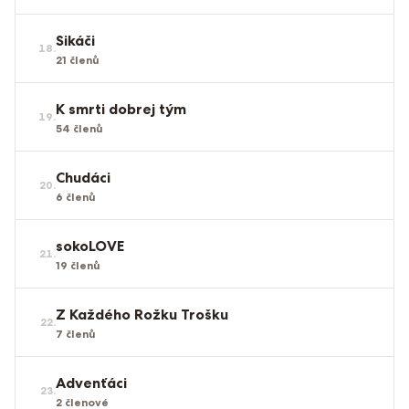
Sikáči
18
.
21
členů
K smrti dobrej tým
19
.
54
členů
Chudáci
20
.
6
členů
sokoLOVE
21
.
19
členů
Z Každého Rožku Trošku
22
.
7
členů
Advenťáci
23
.
2
členové