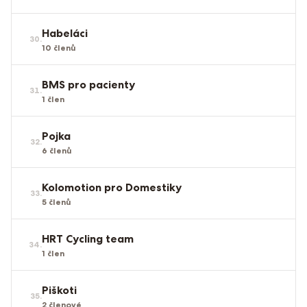
Habeláci
30
.
10
členů
BMS pro pacienty
31
.
1
člen
Pojka
32
.
6
členů
Kolomotion pro Domestiky
33
.
5
členů
HRT Cycling team
34
.
1
člen
Piškoti
35
.
2
členové