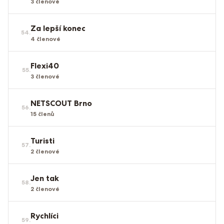
3
členové
Za lepší konec
54
.
4
členové
Flexi40
55
.
3
členové
NETSCOUT Brno
56
.
15
členů
Turisti
57
.
2
členové
Jen tak
58
.
2
členové
Rychlíci
59
.