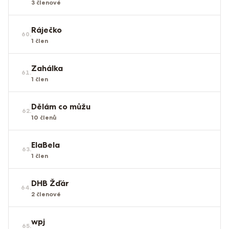
3
členové
Ráječko
60
.
1
člen
Zahálka
61
.
1
člen
Dělám co můžu
62
.
10
členů
ElaBela
63
.
1
člen
DHB Žďár
64
.
2
členové
wpj
65
.