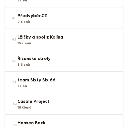
1
člen
Předvýběr.CZ
48
.
9
členů
Lžičky a spol z Kolína
49
.
15
členů
Říčanské střely
50
.
8
členů
team Sixty Six 66
51
.
1
člen
Casale Project
52
.
18
členů
Hansen Beck
53
.