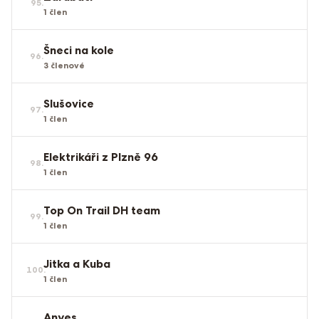
95
.
1
člen
Šneci na kole
96
.
3
členové
Slušovice
97
.
1
člen
Elektrikáři z Plzně 96
98
.
1
člen
Top On Trail DH team
99
.
1
člen
Jitka a Kuba
100
.
1
člen
Anyes