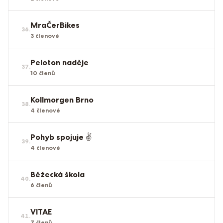
MraČerBikes
36
.
3
členové
Peloton naděje
37
.
10
členů
Kollmorgen Brno
38
.
4
členové
Pohyb spojuje ✌️
39
.
4
členové
Běžecká škola
40
.
6
členů
VITAE
41
.
7
členů