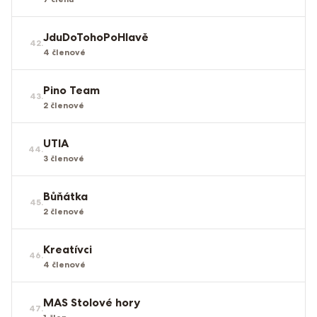
JduDoTohoPoHlavě
42
.
4
členové
Pino Team
43
.
2
členové
UTIA
44
.
3
členové
Bůňátka
45
.
2
členové
Kreatívci
46
.
4
členové
MAS Stolové hory
47
.