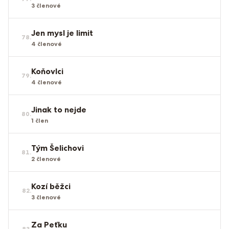
3
členové
Jen mysl je limit
78
.
4
členové
Koňovlci
79
.
4
členové
Jinak to nejde
80
.
1
člen
Tým Šelichovi
81
.
2
členové
Kozí běžci
82
.
3
členové
Za Peťku
83
.