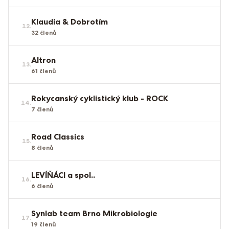
Klaudia & Dobrotím
12
.
32
členů
Altron
13
.
61
členů
Rokycanský cyklistický klub - ROCK
14
.
7
členů
Road Classics
15
.
8
členů
LEVÍŇÁCI a spol..
16
.
6
členů
Synlab team Brno Mikrobiologie
17
.
19
členů