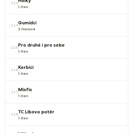
Holky
113
.
1
člen
Gumídci
114
.
2
členové
Pro druhé i pro sebe
115
.
1
člen
Kerbíci
116
.
1
člen
Misfis
117
.
1
člen
TC Líbovo potěr
118
.
1
člen