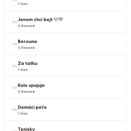
1
člen
Jenom chci bejt 🩷💚
84
.
2
členové
Berouna
85
.
3
členové
Za taťku
86
.
1
člen
Kolo spojuje
87
.
2
členové
Domácí péče
88
.
1
člen
Tenisky