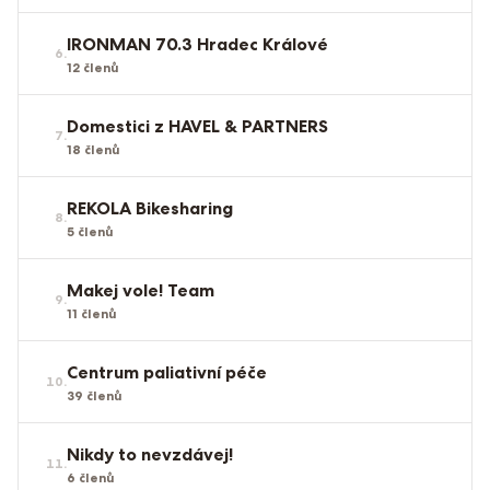
IRONMAN 70.3 Hradec Králové
6
.
12
členů
Domestici z HAVEL & PARTNERS
7
.
18
členů
REKOLA Bikesharing
8
.
5
členů
Makej vole! Team
9
.
11
členů
Centrum paliativní péče
10
.
39
členů
Nikdy to nevzdávej!
11
.
6
členů