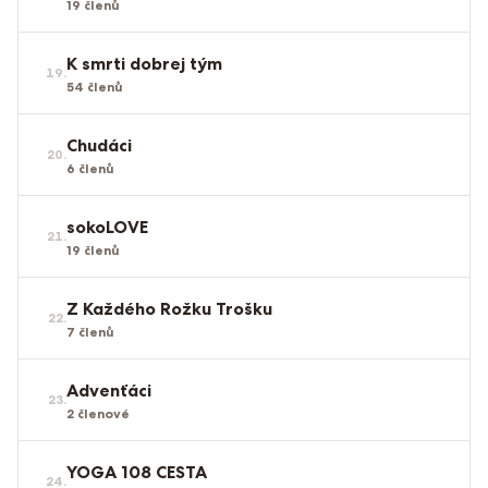
19
členů
K smrti dobrej tým
19
.
54
členů
Chudáci
20
.
6
členů
sokoLOVE
21
.
19
členů
Z Každého Rožku Trošku
22
.
7
členů
Advenťáci
23
.
2
členové
YOGA 108 CESTA
24
.