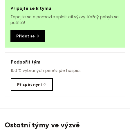
Připojte se k týmu
Zapojte se a pomozte splnit cíl výzvy. Každý pohyb se
počítá!
Přidat se →
Podpořit tým
100 % vybraných peněz jde hospici.
Přispět nyní ♡
Ostatní týmy ve výzvě