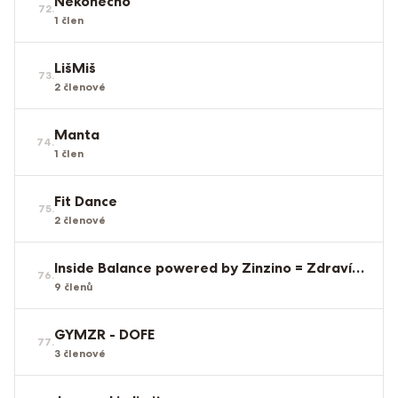
Nekonečno
72
.
1
člen
LišMiš
73
.
2
členové
Manta
74
.
1
člen
Fit Dance
75
.
2
členové
Inside Balance powered by Zinzino = Zdraví zevnitř
76
.
9
členů
GYMZR - DOFE
77
.
3
členové