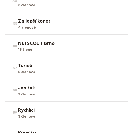
54
.
3
členové
Za lepší konec
55
.
4
členové
NETSCOUT Brno
56
.
15
členů
Turisti
57
.
2
členové
Jen tak
58
.
2
členové
Rychlíci
59
.
3
členové
Ráječko