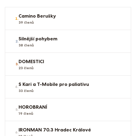
Camino Berušky
1
.
39
členů
Silnější pohybem
2
.
38
členů
DOMESTICI
3
.
23
členů
S Kari a T-Mobile pro paliativu
4
.
33
členů
HOROBRANÍ
5
.
19
členů
IRONMAN 70.3 Hradec Králové
6
.