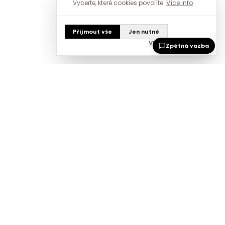
Vyberte, které cookies povolíte.
Více info
Přijmout vše
Jen nutné
Vlastní nastavení
Zpětná vazba