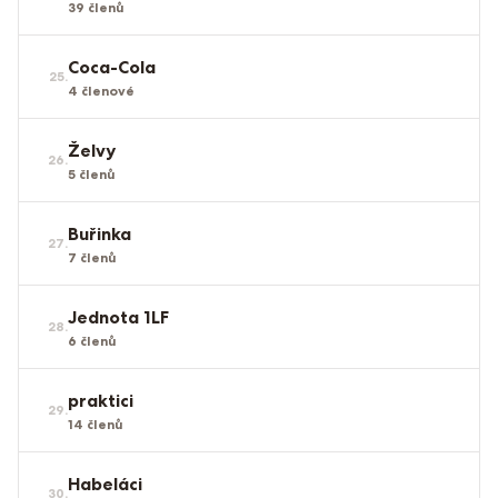
39
členů
Coca-Cola
25
.
4
členové
Želvy
26
.
5
členů
Buřinka
27
.
7
členů
Jednota 1LF
28
.
6
členů
praktici
29
.
14
členů
Habeláci
30
.