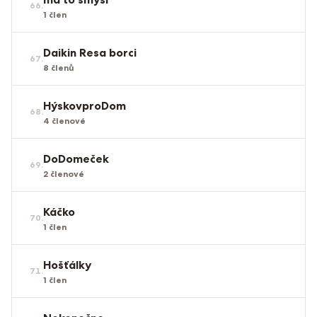
66
.
1
člen
Daikin Resa borci
67
.
8
členů
HýskovproDom
68
.
4
členové
DoDomeček
69
.
2
členové
Káčko
70
.
1
člen
Hošťálky
71
.
1
člen