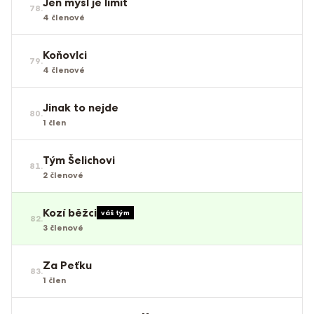
Jen mysl je limit
78
.
4
členové
Koňovlci
79
.
4
členové
Jinak to nejde
80
.
1
člen
Tým Šelichovi
81
.
2
členové
Kozí běžci
váš tým
82
.
3
členové
Za Peťku
83
.
1
člen