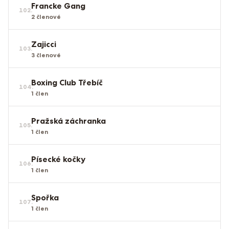
Francke Gang
102
.
2
členové
Zajicci
103
.
3
členové
Boxing Club Třebíč
104
.
1
člen
Pražská záchranka
105
.
1
člen
Písecké kočky
106
.
1
člen
Spořka
107
.
1
člen