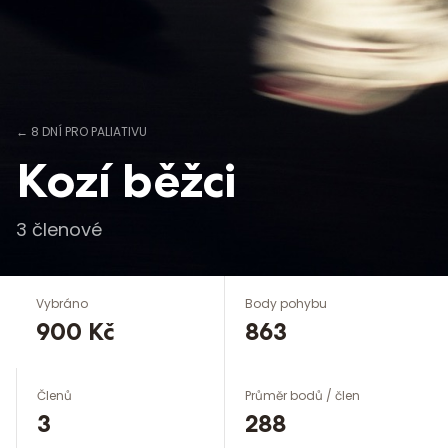
←
8 DNÍ PRO PALIATIVU
Kozí běžci
3
členové
Vybráno
Body pohybu
900 Kč
863
Členů
Průměr bodů / člen
3
288