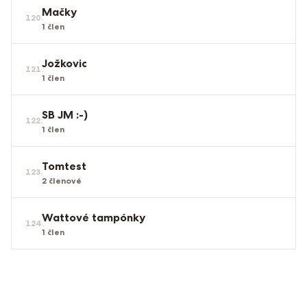
Mačky
120
.
1
člen
Jožkovic
121
.
1
člen
SB JM :-)
122
.
1
člen
Tomtest
123
.
2
členové
Wattové tampónky
124
.
1
člen