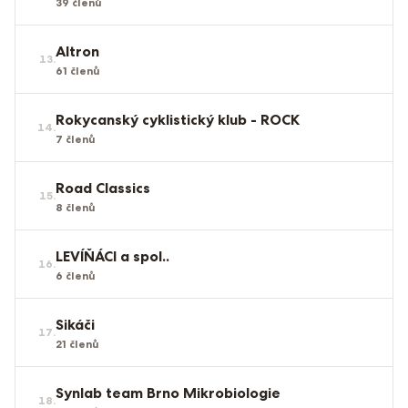
39
členů
Altron
13
.
61
členů
Rokycanský cyklistický klub - ROCK
14
.
7
členů
Road Classics
15
.
8
členů
LEVÍŇÁCI a spol..
16
.
6
členů
Sikáči
17
.
21
členů
Synlab team Brno Mikrobiologie
18
.