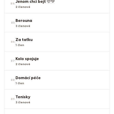
Jenom chci bejt 🩷💚
84
.
2
členové
Berouna
85
.
3
členové
Za taťku
86
.
1
člen
Kolo spojuje
87
.
2
členové
Domácí péče
88
.
1
člen
Tenisky
89
.
3
členové