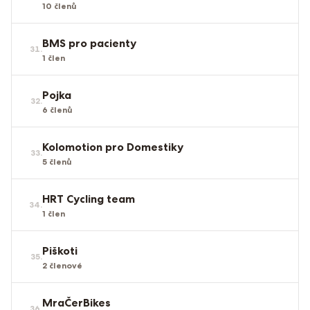
10
členů
BMS pro pacienty
31
.
1
člen
Pojka
32
.
6
členů
Kolomotion pro Domestiky
33
.
5
členů
HRT Cycling team
34
.
1
člen
Piškoti
35
.
2
členové
MraČerBikes
36
.