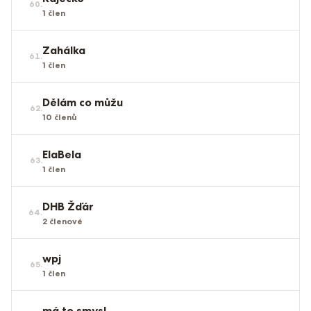
60
.
1
člen
Zahálka
61
.
1
člen
Dělám co můžu
62
.
10
členů
ElaBela
63
.
1
člen
DHB Žďár
64
.
2
členové
wpj
65
.
1
člen
má to smysl