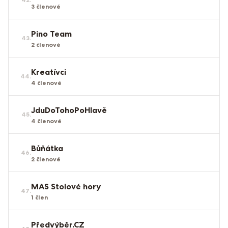
3
členové
Pino Team
43
.
2
členové
Kreatívci
44
.
4
členové
JduDoTohoPoHlavě
45
.
4
členové
Bůňátka
46
.
2
členové
MAS Stolové hory
47
.
1
člen
Předvýběr.CZ