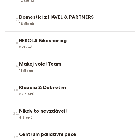
12
členů
Domestici z HAVEL & PARTNERS
7
.
18
členů
REKOLA Bikesharing
8
.
5
členů
Makej vole! Team
9
.
11
členů
Klaudia & Dobrotím
10
.
32
členů
Nikdy to nevzdávej!
11
.
6
členů
Centrum paliativní péče
12
.