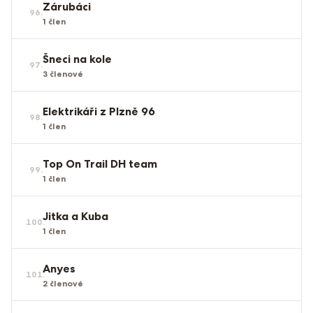
Zárubáci
96
.
1
člen
Šneci na kole
97
.
3
členové
Elektrikáři z Plzně 96
98
.
1
člen
Top On Trail DH team
99
.
1
člen
Jitka a Kuba
100
.
1
člen
Anyes
101
.
2
členové