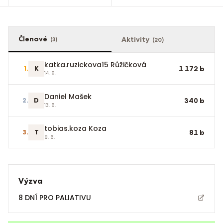
Členové
Aktivity
(
3
)
(
20
)
katka.ruzickova15 Růžičková
1
.
K
1 172
b
14. 6.
Daniel Mašek
2
.
D
340
b
13. 6.
tobias.koza Koza
3
.
T
81
b
9. 6.
Výzva
8 DNÍ PRO PALIATIVU