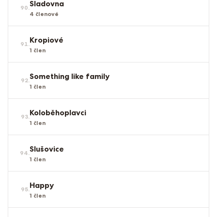
Sladovna
90
.
4
členové
Kropiové
91
.
1
člen
Something like family
92
.
1
člen
Koloběhoplavci
93
.
1
člen
Slušovice
94
.
1
člen
Happy
95
.
1
člen