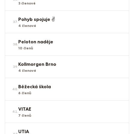
3
členové
Pohyb spojuje ✌️
37
.
4
členové
Peloton naděje
38
.
10
členů
Kollmorgen Brno
39
.
4
členové
Běžecká škola
40
.
6
členů
VITAE
41
.
7
členů
UTIA
42
.