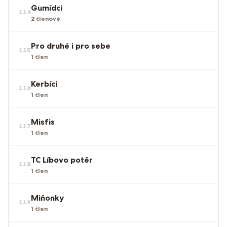
Gumídci
114
.
2
členové
Pro druhé i pro sebe
115
.
1
člen
Kerbíci
116
.
1
člen
Misfis
117
.
1
člen
TC Líbovo potěr
118
.
1
člen
Miňonky
119
.
1
člen