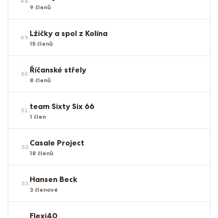
48
.
9
členů
Lžičky a spol z Kolína
49
.
15
členů
Říčanské střely
50
.
8
členů
team Sixty Six 66
51
.
1
člen
Casale Project
52
.
18
členů
Hansen Beck
53
.
3
členové
Flexi40