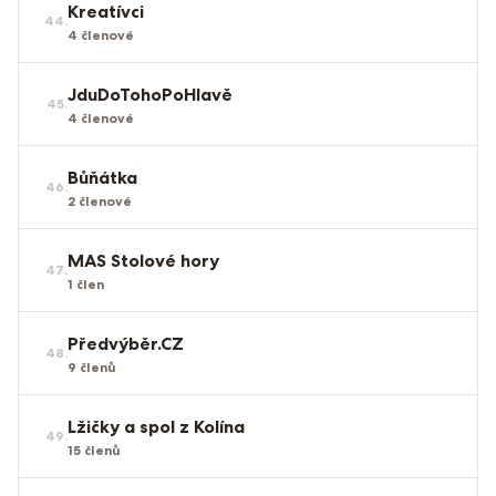
Kreatívci
44
.
4
členové
JduDoTohoPoHlavě
45
.
4
členové
Bůňátka
46
.
2
členové
MAS Stolové hory
47
.
1
člen
Předvýběr.CZ
48
.
9
členů
Lžičky a spol z Kolína
49
.
15
členů