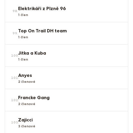
Elektrikáři z Plzně 96
98
.
1
člen
Top On Trail DH team
99
.
1
člen
Jitka a Kuba
100
.
1
člen
Anyes
101
.
2
členové
Francke Gang
102
.
2
členové
Zajicci
103
.
3
členové