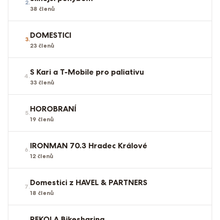
2
.
38
členů
DOMESTICI
3
.
23
členů
S Kari a T-Mobile pro paliativu
4
.
33
členů
HOROBRANÍ
5
.
19
členů
IRONMAN 70.3 Hradec Králové
6
.
12
členů
Domestici z HAVEL & PARTNERS
7
.
18
členů
REKOLA Bikesharing