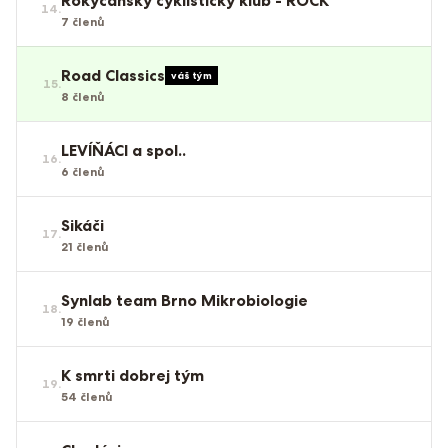
Rokycanský cyklistický klub - ROCK
14
.
7
členů
Road Classics
váš tým
15
.
8
členů
LEVÍŇÁCI a spol..
16
.
6
členů
Sikáči
17
.
21
členů
Synlab team Brno Mikrobiologie
18
.
19
členů
K smrti dobrej tým
19
.
54
členů