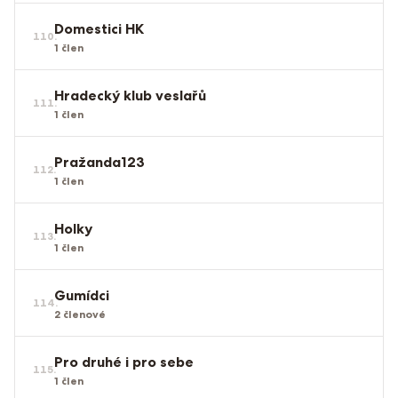
Domestici HK
110
.
1
člen
Hradecký klub veslařů
111
.
1
člen
Pražanda123
112
.
1
člen
Holky
113
.
1
člen
Gumídci
114
.
2
členové
Pro druhé i pro sebe
115
.
1
člen