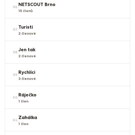
NETSCOUT Brno
56
.
15
členů
Turisti
57
.
2
členové
Jen tak
58
.
2
členové
Rychlíci
59
.
3
členové
Ráječko
60
.
1
člen
Zahálka
61
.
1
člen