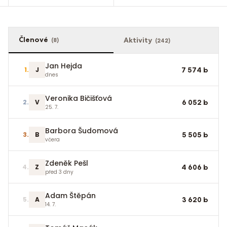
Členové
Aktivity
(
8
)
(
242
)
Jan Hejda
1
.
J
7 574
b
dnes
Veronika Bičišťová
2
.
V
6 052
b
25. 7.
Barbora Šudomová
3
.
B
5 505
b
včera
Zdeněk Pešl
4
.
Z
4 606
b
před 3 dny
Adam Štěpán
5
.
A
3 620
b
14. 7.