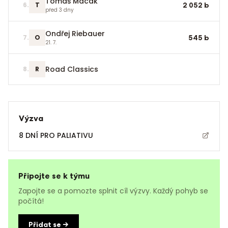
Tomáš Macák
6
.
T
2 052
b
před 3 dny
Ondřej Riebauer
7
.
O
545
b
21. 7.
Road Classics
8
.
R
Výzva
8 DNÍ PRO PALIATIVU
Připojte se k týmu
Zapojte se a pomozte splnit cíl výzvy. Každý pohyb se
počítá!
Přidat se →