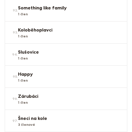
Something like family
92
.
1
člen
Koloběhoplavci
93
.
1
člen
Slušovice
94
.
1
člen
Happy
95
.
1
člen
Zárubáci
96
.
1
člen
Šneci na kole
97
.
3
členové