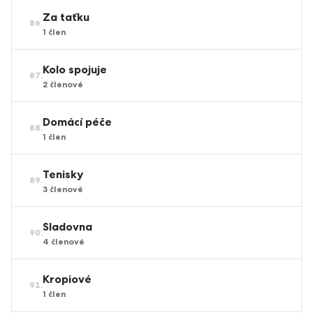
Za taťku
86
.
1
člen
Kolo spojuje
87
.
2
členové
Domácí péče
88
.
1
člen
Tenisky
89
.
3
členové
Sladovna
90
.
4
členové
Kropiové
91
.
1
člen