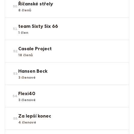
Říčanské střely
50
.
8
členů
team Sixty Six 66
51
.
1
člen
Casale Project
52
.
18
členů
Hansen Beck
53
.
3
členové
Flexi40
54
.
3
členové
Za lepší konec
55
.
4
členové