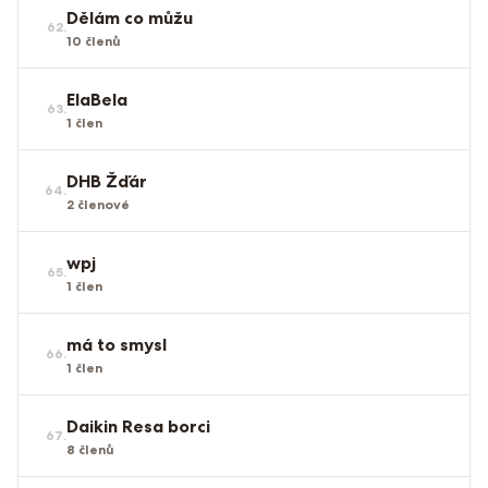
Dělám co můžu
62
.
10
členů
ElaBela
63
.
1
člen
DHB Žďár
64
.
2
členové
wpj
65
.
1
člen
má to smysl
66
.
1
člen
Daikin Resa borci
67
.
8
členů