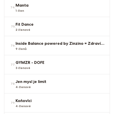
Manta
74
.
1
člen
Fit Dance
75
.
2
členové
Inside Balance powered by Zinzino = Zdraví zevnitř
76
.
9
členů
GYMZR - DOFE
77
.
3
členové
Jen mysl je limit
78
.
4
členové
Koňovlci
79
.
4
členové