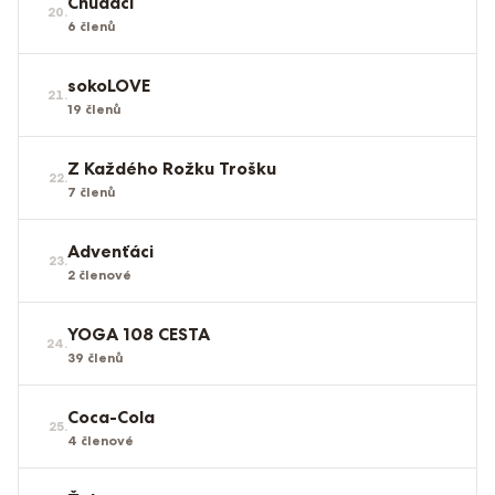
Chudáci
20
.
6
členů
sokoLOVE
21
.
19
členů
Z Každého Rožku Trošku
22
.
7
členů
Advenťáci
23
.
2
členové
YOGA 108 CESTA
24
.
39
členů
Coca-Cola
25
.
4
členové