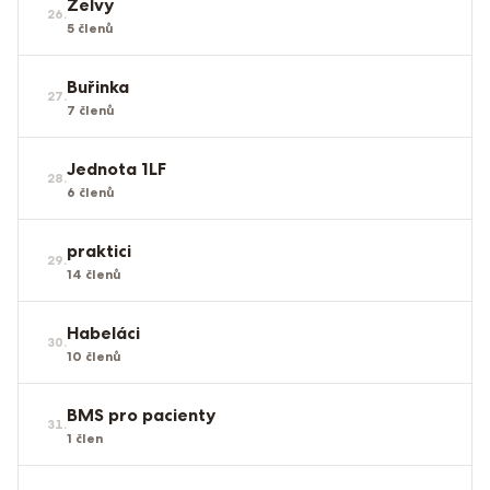
Želvy
26
.
5
členů
Buřinka
27
.
7
členů
Jednota 1LF
28
.
6
členů
praktici
29
.
14
členů
Habeláci
30
.
10
členů
BMS pro pacienty
31
.
1
člen