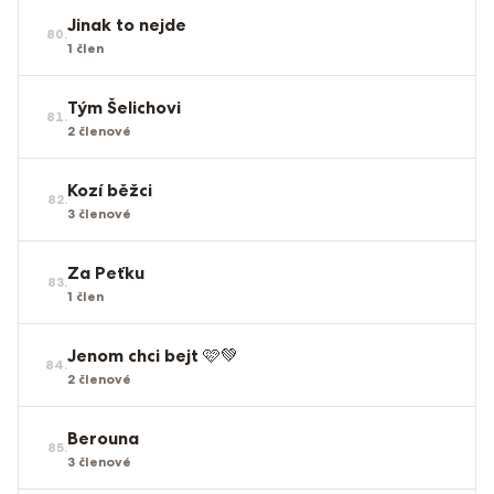
Jinak to nejde
80
.
1
člen
Tým Šelichovi
81
.
2
členové
Kozí běžci
82
.
3
členové
Za Peťku
83
.
1
člen
Jenom chci bejt 🩷💚
84
.
2
členové
Berouna
85
.
3
členové