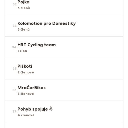
Pojka
32
.
6
členů
Kolomotion pro Domestiky
33
.
5
členů
HRT Cycling team
34
.
1
člen
Piškoti
35
.
2
členové
MraČerBikes
36
.
3
členové
Pohyb spojuje ✌️
37
.
4
členové