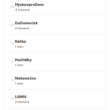
HýskovproDom
68
.
4
členové
DoDomeček
69
.
2
členové
Káčko
70
.
1
člen
Hošťálky
71
.
1
člen
Nekonečno
72
.
1
člen
LišMiš
73
.
2
členové