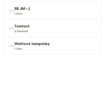
SB JM :-)
122
.
1
člen
Tomtest
123
.
2
členové
Wattové tampónky
124
.
1
člen