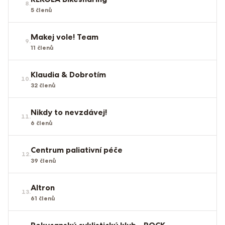
8
.
5
členů
Makej vole! Team
9
.
11
členů
Klaudia & Dobrotím
10
.
32
členů
Nikdy to nevzdávej!
11
.
6
členů
Centrum paliativní péče
12
.
39
členů
Altron
13
.
61
členů