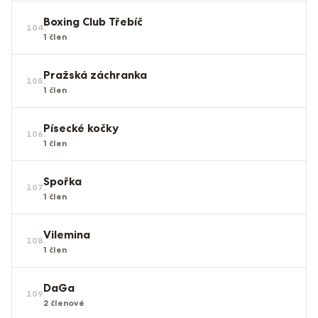
Boxing Club Třebíč
104
.
1
člen
Pražská záchranka
105
.
1
člen
Písecké kočky
106
.
1
člen
Spořka
107
.
1
člen
Vilemina
108
.
1
člen
DaGa
109
.
2
členové