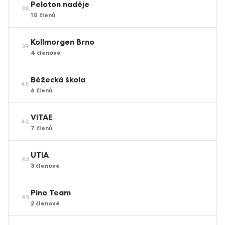
Peloton naděje
38
.
10
členů
Kollmorgen Brno
39
.
4
členové
Běžecká škola
40
.
6
členů
VITAE
41
.
7
členů
UTIA
42
.
3
členové
Pino Team
43
.
2
členové