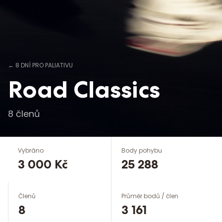
←
8 DNÍ PRO PALIATIVU
Road Classics
8
členů
Vybráno
Body pohybu
3 000 Kč
25 288
Členů
Průměr bodů / člen
8
3 161