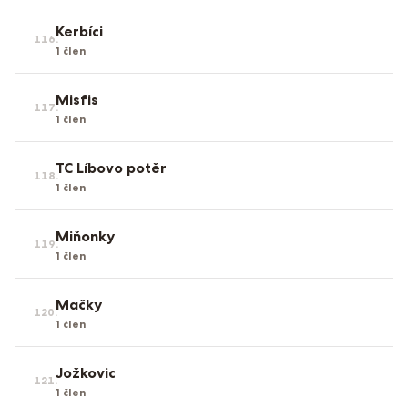
Kerbíci
116
.
1
člen
Misfis
117
.
1
člen
TC Líbovo potěr
118
.
1
člen
Miňonky
119
.
1
člen
Mačky
120
.
1
člen
Jožkovic
121
.
1
člen