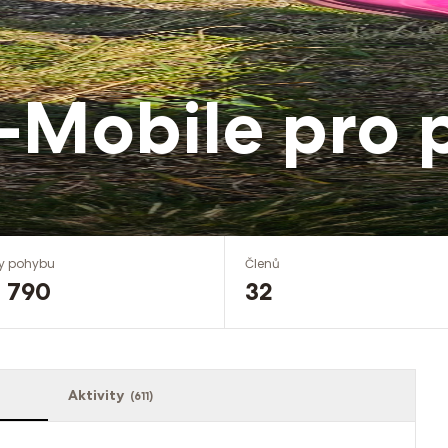
T-Mobile pro 
y pohybu
Členů
 790
32
Aktivity
(
611
)