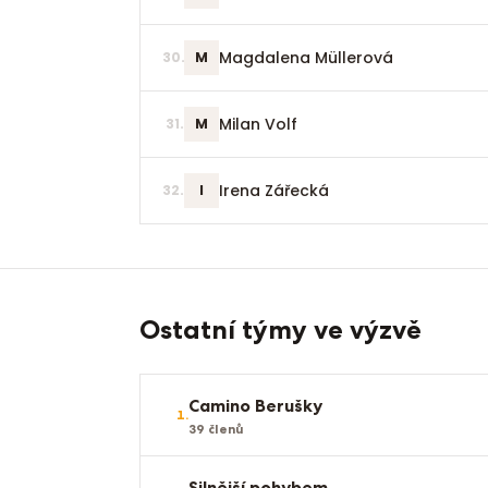
Magdalena Müllerová
30
.
M
Milan Volf
31
.
M
Irena Zářecká
32
.
I
Ostatní týmy ve výzvě
Camino Berušky
1
.
39
členů
Silnější pohybem