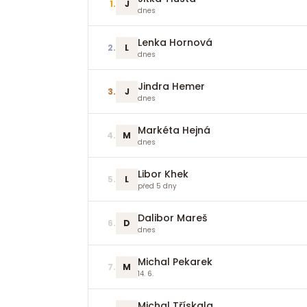
1
.
J
dnes
Lenka Hornová
2
.
L
dnes
Jindra Hemer
3
.
J
dnes
Markéta Hejná
4
.
M
dnes
Libor Khek
5
.
L
před 5 dny
Dalibor Mareš
6
.
D
dnes
Michal Pekarek
7
.
M
14. 6.
Michal Třískala