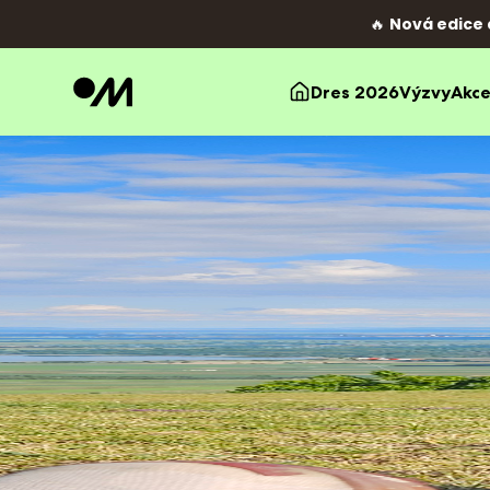
🔥
Nová edice 
Dres 2026
Výzvy
Akc