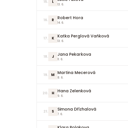
15
.
L
13. 6.
Robert Hora
16
.
R
14. 6.
Katka Perglová Vaňková
17
.
K
13. 6.
Jana Pekarkova
18
.
J
11. 6.
Martina Mecerová
19
.
M
8. 6.
Hana Zelenková
20
.
H
9. 6.
Simona Dřízhalová
21
.
S
7. 6.
Klara Polakova