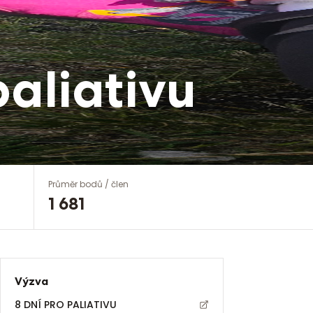
paliativu
Průměr bodů / člen
1 681
Výzva
8 DNÍ PRO PALIATIVU