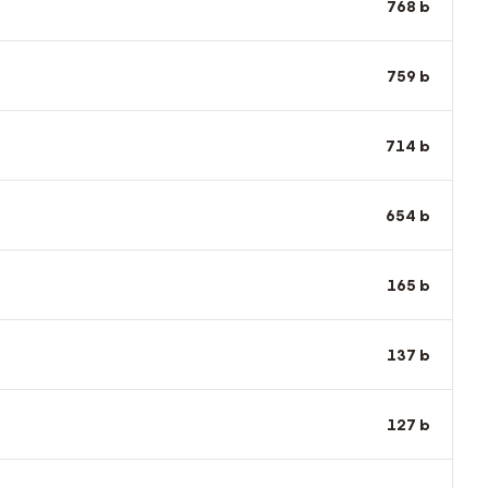
768
b
759
b
714
b
654
b
165
b
137
b
127
b