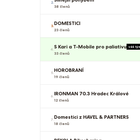
2
.
38
členů
DOMESTICI
3
.
23
členů
S Kari a T-Mobile pro paliativu
váš tý
4
.
33
členů
HOROBRANÍ
5
.
19
členů
IRONMAN 70.3 Hradec Králové
6
.
12
členů
Domestici z HAVEL & PARTNERS
7
.
18
členů