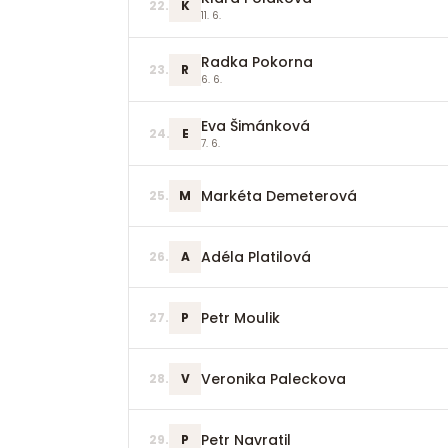
22
.
K
11. 6.
Radka Pokorna
23
.
R
6. 6.
Eva Šimánková
24
.
E
7. 6.
Markéta Demeterová
25
.
M
Adéla Platilová
26
.
A
Petr Moulik
27
.
P
Veronika Paleckova
28
.
V
Petr Navratil
29
.
P