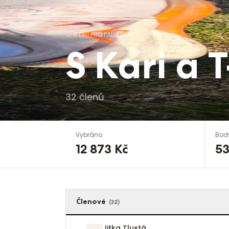
←
8 DNÍ PRO PALIATIVU
S Kari a 
32
členů
Vybráno
Bod
12 873 Kč
53
Členové
(
32
)
Jitka Tlustá