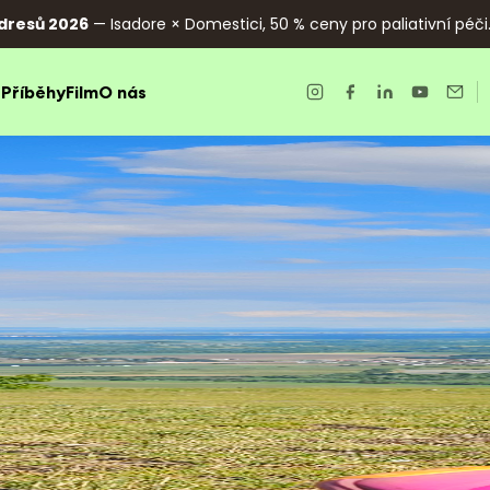
dresů 2026
— Isadore × Domestici, 50 % ceny pro paliativní péči
e
Příběhy
Film
O nás