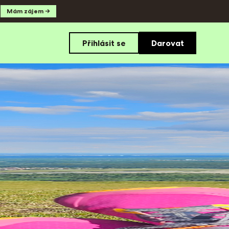
.
Mám zájem →
Přihlásit se
Darovat