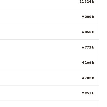
11 324
b
9 200
b
6 855
b
6 772
b
4 166
b
3 782
b
2 951
b