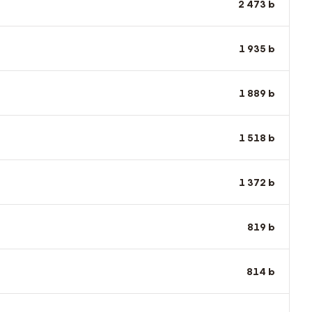
2 473
b
1 935
b
1 889
b
1 518
b
1 372
b
819
b
814
b