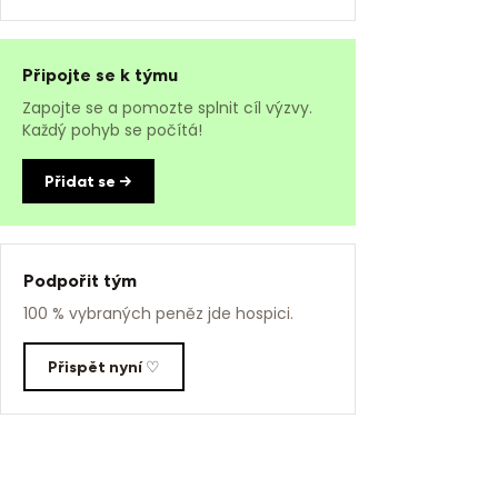
Připojte se k týmu
Zapojte se a pomozte splnit cíl výzvy.
Každý pohyb se počítá!
Přidat se →
Podpořit tým
100 % vybraných peněz jde hospici.
Přispět nyní ♡