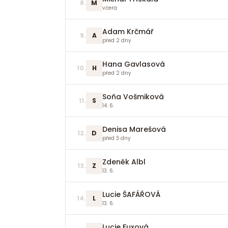
8
.
M
včera
Adam Krčmář
9
.
A
před 2 dny
Hana Gavlasová
10
.
H
před 2 dny
Soňa Vošmiková
11
.
S
14. 6.
Denisa Marešová
12
.
D
před 3 dny
Zdeněk Albl
13
.
Z
13. 6.
Lucie ŠAFÁŘOVÁ
14
.
L
13. 6.
Lucie Fuxová